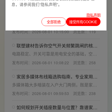
发布时间：2026-08-01 10:26:09
浏览数：400
响着长期居住体验。想要一站式搞定全屋电气
息，请参阅我们“隐私声明”。
选材，选对一套靠谱的家用开关电气套装尤为
联塑建材教您如何鉴别开关插座内部铜片
隐私声明
关键。联塑建材总结专业选购“七看”技巧，帮大
质量
家精准避坑，挑选安全耐用的开关插座产品。
全部拒绝
接受所有COOKIE
相信大家在购买开关插座时，通常都希望买到
一款寿命长，质量好的产品，那么对于开关插
发布时间：2026-08-01 10:15:00
浏览数：119
座而言，其里面的铜片好坏就直接决定了它的
质量。在相同材质情况下看铜片的长短，铜片
联塑建材告诉你空气开关频繁跳闸的核心
越长越好(因为铜片长度决定了插座距离的大
原因与技术对策
小，插孔间距越宽二三插同时插入越方便)。
电路稳定、开关可靠是用电安全的基础，空开
频繁跳闸大多源于电压波动、配件适配性不足
发布时间：2026-08-01 10:08:22
浏览数：258
或防护结构设计缺陷。联塑建材依托成熟的电
气研发与工程应用经验，打造高品质家装开关
家居多媒体布线箱选购指南，专业家用开
电气套装产品，结构设计科学、稳压防护性能
关电气套装厂家为您详解
优异，可有效应对电压瞬变、电网波动等场
多媒体箱大多暗装在入户大门两侧，既是家居
景，减少无故跳闸、误跳闸等故障问题。
弱电线路的集中收纳载体，也会影响墙面整体
发布时间：2026-08-01 09:59:53
浏览数：238
装修美观度，外观颜值、内部空间、模块化功
能都是核心选购指标。不少业主装修采购时会
如何规划开关插座数量与位置？靠谱家用
一站式配齐全屋电气产品，选择综合实力过硬
开关电气套装品牌怎么选？