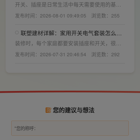
的家用开关电气套装厂家，可以同时搞定开关
开关、插座是日常生活中每天需要使用的基础
插座、配电箱、多媒体布线箱等全套产品，采
电气配件。随着家用电器的普及，需要的电源
发布时间：2026-08-01 09:49:05
浏览数：255
购与售后更省心。
插座和开关也会越来越多。装修前期除了规划
点位，挑选靠谱的家用开关电气套装品牌同样
联塑建材详解：家用开关电气套装怎么
关键。如果装修时开关、插座的数量设置不
选，开关插座怎么安装更安全
够，或者开关、插座的位置设置不合理，会给
装修时，每个家庭都要安装插座和开关，很多
今后的日常生活带来诸多不便，甚至留下安全
业主在挑选家用开关电气套装之后，并不清楚
发布时间：2026-07-31 20:46:54
浏览数：292
隐患。 所以装修前一定要精心规划开关、插座
插座、开关合理的离地高度以及规范的安装方
数量和位置。
式，稍有疏忽就会埋下用电隐患。想要居家用
电长久安全，必须做到选对产品+规范安装双重
达标。
您的建议与想法