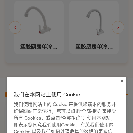
胶厨房单冷龙
塑胶厨房单冷龙
塑胶面盆单
头W23105
头W23107B
头W3310
我们在本网站上使用 Cookie
产品百科
我们使用网站上的 Cookie 来提供您请求的服务并
确保网站正常运行；您可以点击“全部接受”来接受
家用开关电气套装选购要点，开关插座“七
所有 Cookies，或点击“全部拒绝”；使用本网站，
看”甄选技巧
开关插座作为家装电气系统的核心配件，直接
即表示您同意我们使用Cookie，有关我们使用的
决定居家用电的安全性与实用性，选材好坏影
Cookies 以及我们如何处理收集的数据的更多信