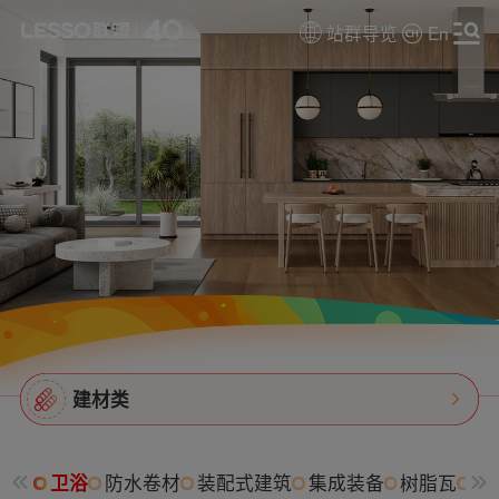
站群导览
En
建材类
卫浴
防水卷材
装配式建筑
集成装备
树脂瓦
消