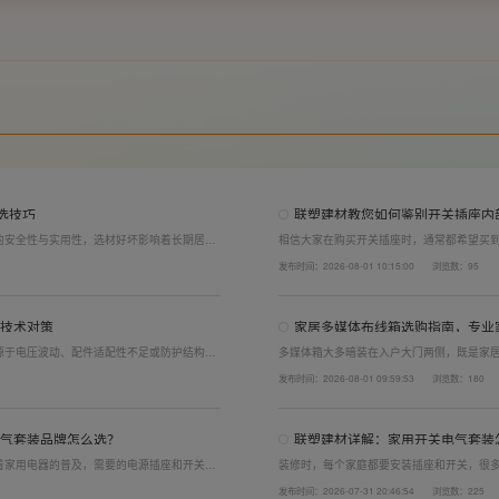
选技巧
联塑建材教您如何鉴别开关插座内
的安全性与实用性，选材好坏影响着长期居住
相信大家在购买开关插座时，通常都希望买
开关电气套装尤为关键。联塑建材总结专业选
面的铜片好坏就直接决定了它的质量。在相同
发布时间：2026-08-01 10:15:00
浏览数：95
产品。
了插座距离的大小，插孔间距越宽二三插同时
技术对策
家居多媒体布线箱选购指南，专业
源于电压波动、配件适配性不足或防护结构设
多媒体箱大多暗装在入户大门两侧，既是家
造高品质家装开关电气套装产品，结构设计科
外观颜值、内部空间、模块化功能都是核心
发布时间：2026-08-01 09:59:53
浏览数：180
场景，减少无故跳闸、误跳闸等故障问题。
选择综合实力过硬的家用开关电气套装厂家
品，采购与售后更省心。
气套装品牌怎么选？
联塑建材详解：家用开关电气套装
着家用电器的普及，需要的电源插座和开关也
装修时，每个家庭都要安装插座和开关，很
电气套装品牌同样关键。如果装修时开关、插
理的离地高度以及规范的安装方式，稍有疏
发布时间：2026-07-31 20:46:54
浏览数：225
给今后的日常生活带来诸多不便，甚至留下安
产品+规范安装双重达标。