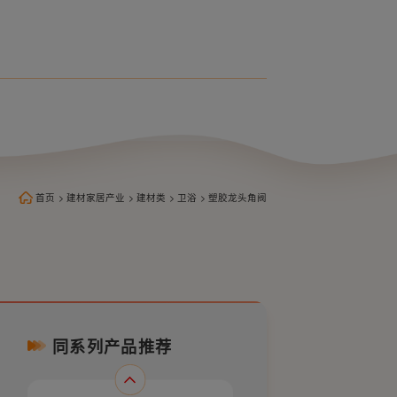
塑胶厨房单冷龙头W23103
首页
>
建材家居产业
>
建材类
>
卫浴
>
塑胶龙头角阀
同系列产品推荐
塑胶厨房单冷龙头W23104