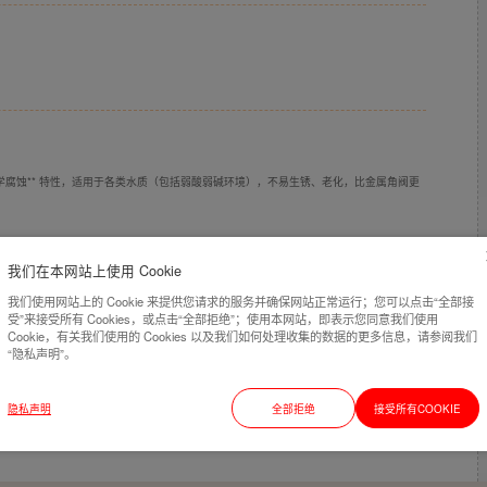
抗化学腐蚀** 特性，适用于各类水质（包括弱酸弱碱环境），不易生锈、老化，比金属角阀更
方便，且采用精密螺纹设计，结合优质橡胶垫圈，确保 **防漏密封**，减少渗水风险。
我们在本网站上使用 Cookie
我们使用网站上的 Cookie 来提供您请求的服务并确保网站正常运行；您可以点击“全部接
受”来接受所有 Cookies，或点击“全部拒绝”；使用本网站，即表示您同意我们使用
**，适合预算有限的用户，同时能满足一般家庭、工业或灌溉系统的需求。
Cookie，有关我们使用的 Cookies 以及我们如何处理收集的数据的更多信息，请参阅我们
“隐私声明”。
产品通过 NSF/ROHS 认证），无重金属析出，适用于饮用水系统，安全可靠。
隐私声明
全部拒绝
接受所有COOKIE