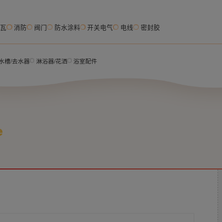
脂瓦
消防
阀门
防水涂料
开关电气
电线
密封胶
水槽/去水器
淋浴器/花洒
浴室配件
e