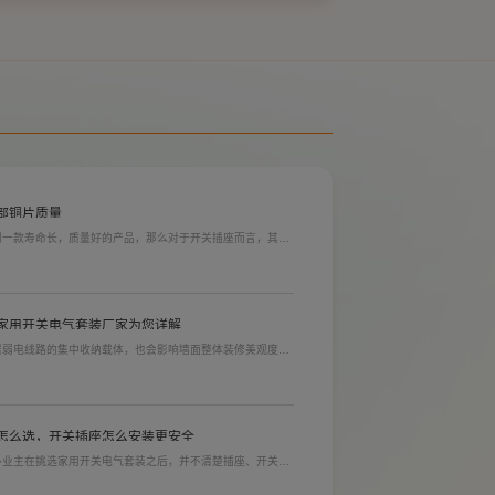
塑胶面盆单冷龙头W33103
部铜片质量
到一款寿命长，质量好的产品，那么对于开关插座而言，其里
材质情况下看铜片的长短，铜片越长越好(因为铜片长度决定
插入越方便)。
塑胶角阀WP01201
家用开关电气套装厂家为您详解
居弱电线路的集中收纳载体，也会影响墙面整体装修美观度，
选购指标。不少业主装修采购时会一站式配齐全屋电气产品，
，可以同时搞定开关插座、配电箱、多媒体布线箱等全套产
怎么选，开关插座怎么安装更安全
多业主在挑选家用开关电气套装之后，并不清楚插座、开关合
忽就会埋下用电隐患。想要居家用电长久安全，必须做到选对