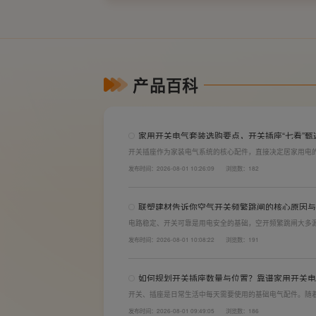
产品百科
家用开关电气套装选购要点，开关插座“七看”甄
开关插座作为家装电气系统的核心配件，直接决定居家用电
体验。想要一站式搞定全屋电气选材，选对一套靠谱的家用
发布时间：2026-08-01 10:26:09
浏览数：182
购“七看”技巧，帮大家精准避坑，挑选安全耐用的开关插座
联塑建材告诉你空气开关频繁跳闸的核心原因与
电路稳定、开关可靠是用电安全的基础，空开频繁跳闸大多
计缺陷。联塑建材依托成熟的电气研发与工程应用经验，打
发布时间：2026-08-01 10:08:22
浏览数：191
学、稳压防护性能优异，可有效应对电压瞬变、电网波动等
如何规划开关插座数量与位置？靠谱家用开关电
开关、插座是日常生活中每天需要使用的基础电气配件。随
会越来越多。装修前期除了规划点位，挑选靠谱的家用开关
发布时间：2026-08-01 09:49:05
浏览数：186
座的数量设置不够，或者开关、插座的位置设置不合理，会