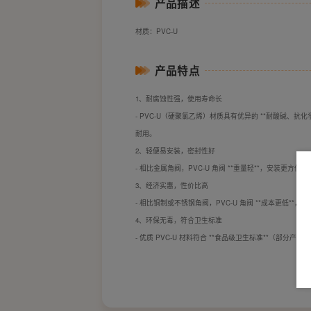
产品描述
材质：PVC-U
产品特点
1、耐腐蚀性强，使用寿命长
- PVC-U（硬聚氯乙烯）材质具有优异的 **耐酸碱、
耐用。
2、轻便易安装，密封性好
- 相比金属角阀，PVC-U 角阀 **重量轻**，安装更
3、经济实惠，性价比高
- 相比铜制或不锈钢角阀，PVC-U 角阀 **成本更低
4、环保无毒，符合卫生标准
- 优质 PVC-U 材料符合 **食品级卫生标准**（部分