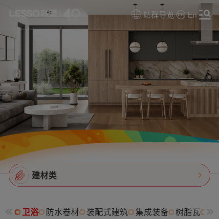
站群导览
En
建材类
卫浴
防水卷材
装配式建筑
集成装备
树脂瓦
消