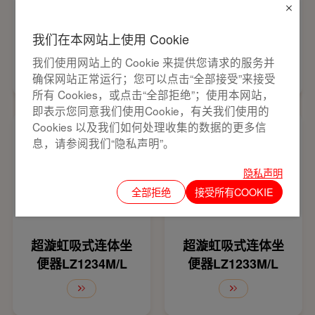
虹吸式连体坐便器L
虹吸式连体坐便器L
Z1235M/L
Z1225M/L
我们在本网站上使用 Cookie
白色,坑距
规格(mm)：
我们使用网站上的 Cookie 来提供您请求的服务并
300mm/400mm
705×380×745
确保网站正常运行；您可以点击“全部接受”来接受
所有 Cookies，或点击“全部拒绝”；使用本网站，
即表示您同意我们使用Cookie，有关我们使用的
Cookies 以及我们如何处理收集的数据的更多信
息，请参阅我们“隐私声明”。
隐私声明
全部拒绝
接受所有COOKIE
超漩虹吸式连体坐
超漩虹吸式连体坐
便器LZ1234M/L
便器LZ1233M/L