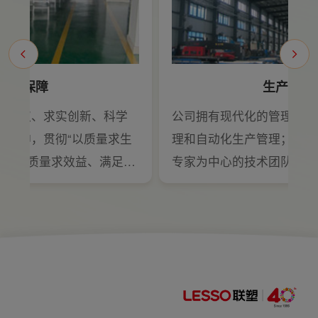
品质保障
生产优势
拓进取、求实创新、科学
公司拥有现代化的管理体系
的精神，贯彻“以质量求生
理和自动化生产管理；拥有
展、以质量求效益、满足并
专家为中心的技术团队，并
和期望，全员重视质量，力
车间及产品实验测试室，采
的质量方针，秉着“科技创
工中心、数控车削加工设备
满意”的服务宗旨，为客
自动化装配生产线，可独立
，为保障人民生命财产安全
品研发、设计、加工、喷涂
。
装的整个过程，具有雄厚生
自主研发能力。