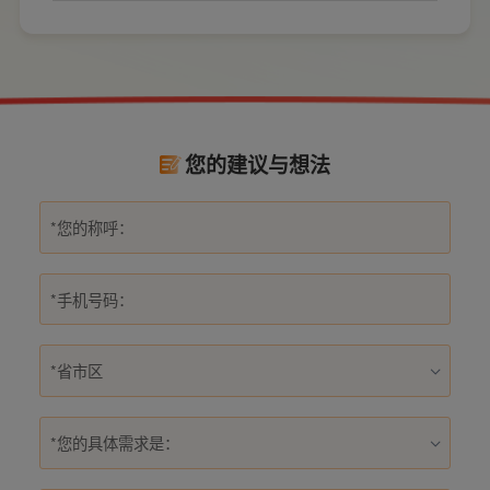
数量和位置。
式，稍有疏忽就会埋下用电隐患。想要居家用
电长久安全，必须做到选对产品+规范安装双重
达标。
您的建议与想法
*您的具体需求是：