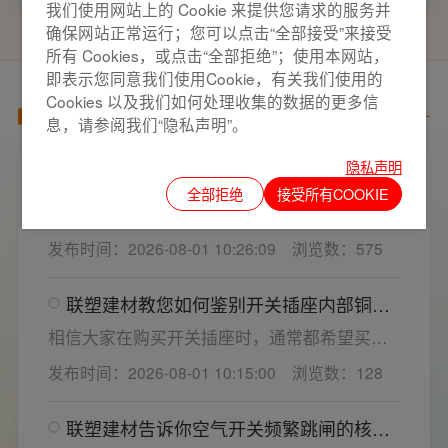
我们使用网站上的 Cookie 来提供您请求的服务并
确保网站正常运行；您可以点击“全部接受”来接受
所有 Cookies，或点击“全部拒绝”；使用本网站，
即表示您同意我们使用Cookie，有关我们使用的
Cookies 以及我们如何处理收集的数据的更多信
产品百科
息，请参阅我们“隐私声明”。
隐私声明
家用开关电气套装选购要点，开关插座“七
全部拒绝
接受所有COOKIE
看”甄选技巧
开关插座作为家装电气系统的核心配件，直接
决定居家用电的安全性与实用性，选材好坏影
发布时间：2026-08-01 10:26:09
浏览数：575
响着长期居住体验。想要一站式搞定全屋电气
选材，选对一套靠谱的家用开关电气套装尤为
联塑建材教您如何鉴别开关插座内部铜片
关键。联塑建材总结专业选购“七看”技巧，帮大
质量
家精准避坑，挑选安全耐用的开关插座产品。
相信大家在购买开关插座时，通常都希望买到
一款寿命长，质量好的产品，那么对于开关插
发布时间：2026-08-01 10:15:00
浏览数：128
座而言，其里面的铜片好坏就直接决定了它的
质量。在相同材质情况下看铜片的长短，铜片
联塑建材告诉你空气开关频繁跳闸的核心
越长越好(因为铜片长度决定了插座距离的大
原因与技术对策