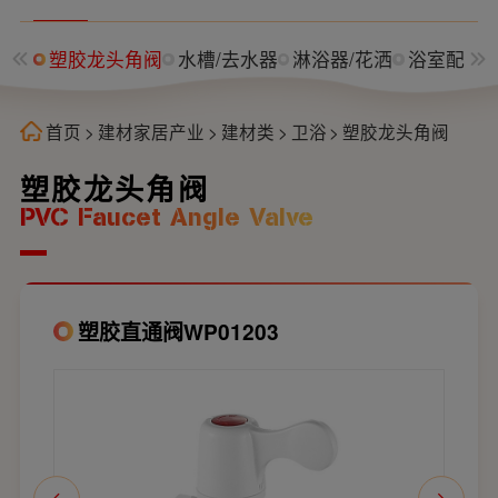
角阀
塑胶龙头角阀
水槽/去水器
淋浴器/花洒
浴室配件
首页
>
建材家居产业
>
建材类
>
卫浴
>
塑胶龙头角阀
塑胶龙头角阀
PVC Faucet Angle Valve
塑胶直通阀WP01203