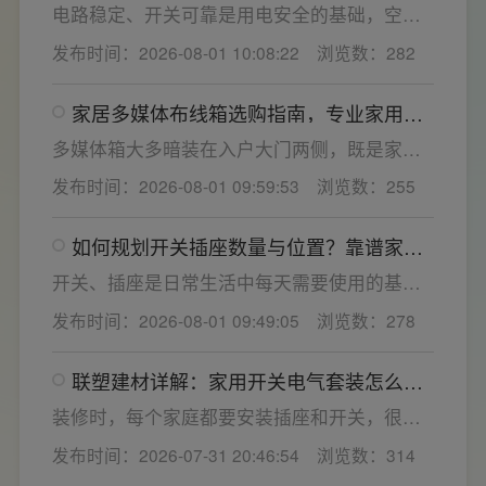
小，插孔间距越宽二三插同时插入越方便)。
电路稳定、开关可靠是用电安全的基础，空开
频繁跳闸大多源于电压波动、配件适配性不足
发布时间：2026-08-01 10:08:22
浏览数：282
或防护结构设计缺陷。联塑建材依托成熟的电
气研发与工程应用经验，打造高品质家装开关
家居多媒体布线箱选购指南，专业家用开
电气套装产品，结构设计科学、稳压防护性能
关电气套装厂家为您详解
优异，可有效应对电压瞬变、电网波动等场
多媒体箱大多暗装在入户大门两侧，既是家居
景，减少无故跳闸、误跳闸等故障问题。
弱电线路的集中收纳载体，也会影响墙面整体
发布时间：2026-08-01 09:59:53
浏览数：255
装修美观度，外观颜值、内部空间、模块化功
能都是核心选购指标。不少业主装修采购时会
如何规划开关插座数量与位置？靠谱家用
一站式配齐全屋电气产品，选择综合实力过硬
开关电气套装品牌怎么选？
的家用开关电气套装厂家，可以同时搞定开关
开关、插座是日常生活中每天需要使用的基础
插座、配电箱、多媒体布线箱等全套产品，采
电气配件。随着家用电器的普及，需要的电源
发布时间：2026-08-01 09:49:05
浏览数：278
购与售后更省心。
插座和开关也会越来越多。装修前期除了规划
点位，挑选靠谱的家用开关电气套装品牌同样
联塑建材详解：家用开关电气套装怎么
关键。如果装修时开关、插座的数量设置不
选，开关插座怎么安装更安全
够，或者开关、插座的位置设置不合理，会给
装修时，每个家庭都要安装插座和开关，很多
今后的日常生活带来诸多不便，甚至留下安全
业主在挑选家用开关电气套装之后，并不清楚
发布时间：2026-07-31 20:46:54
浏览数：314
隐患。 所以装修前一定要精心规划开关、插座
插座、开关合理的离地高度以及规范的安装方