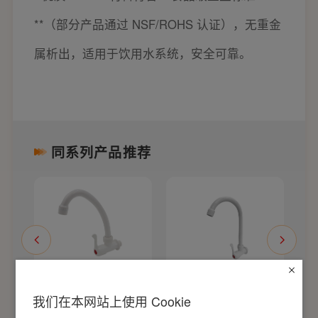
**（部分产品通过 NSF/ROHS 认证），无重金
属析出，适用于饮用水系统，安全可靠。
同系列产品推荐
龙
塑胶厨房单冷龙
塑胶厨房单冷龙
我们在本网站上使用 Cookie
头W23105
头W23107B