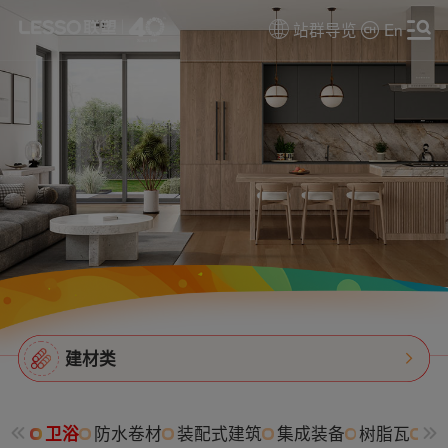
站群导览
En
建材类
卫浴
防水卷材
装配式建筑
集成装备
树脂瓦
消