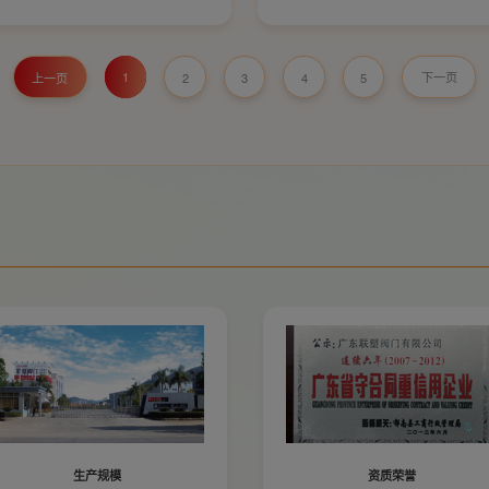
以保证阀类或设备之正常使用。
技术参数：
公称压力 1.6MPa
壳体试验 2.4MPa
1
上一页
2
3
4
5
下一页
密封试验 1.76MPa
工作温度 ≤80℃
适用介质 水
生产规模
资质荣誉