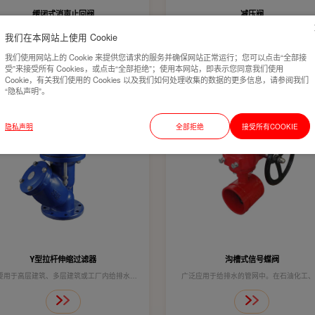
缓闭式消声止回阀
减压阀
用于工矿企业、高层建筑由水泵直接给排水系
用于生活给水、消防给水及其他工业给水系
我们在本网站上使用 Cookie
中，减少水锤及水击现象产生，以达到安全关
通过调节减压导阀,即可调节主阀的出口压
我们使用网站上的 Cookie 来提供您请求的服务并确保网站正常运行；您可以点击“全部接
闭的效果。
广泛用于高层建筑、生活区等供水管网系统
受”来接受所有 Cookies，或点击“全部拒绝”；使用本网站，即表示您同意我们使用
Cookie，有关我们使用的 Cookies 以及我们如何处理收集的数据的更多信息，请参阅我们
技术参数：
市供工程。
“隐私声明”。
公称压力 1.6MPa
技术参数：
壳体试验 2.4MPa
公称压力 1.0MPa 1.6MPa
隐私声明
全部拒绝
接受所有COOKIE
密封试验 1.76MPa
壳体试验 1.5MPa 2.4MPa
工作温度 ≤80℃
密封试验 1.1MPa 1.76MPa
适用介质 水
工作温度 ≤80℃ ≤80℃
适用介质 水
Y型拉杆伸缩过滤器
沟槽式信号蝶阀
要用于高层建筑、多层建筑或工厂内给排水配
广泛应用于给排水的管网中。在石油化工
，通常安装于减压阀、泄压阀、定水位阀或其
筑、能源、消防、自来水、海水和污水等水
主要设备的进口端，便于清除杂物或安装拆卸
中，可以当作一种管道调节以及截流使用