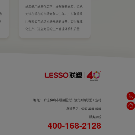
品质是产品生存之本，没有好的品质，也就
致
无法在现在的市场竞争中生存。广东联塑阀
主
门有限公司通过引进先进的设备，实行标准
安
化生产、建立完善的生产管理体系和质量管
理体系对于产品的品质进行了有效的控制；
同时公司拥有一大批技术骨干人员，不断研
究探索新技术，持续保持技术研发水平，以
技术创新傲立潮头，以设备实力筑立企业根
基。
地 址： 广东佛山市顺德区龙江镇龙洲路联塑工业村
总机电话：0757-2388 8588
服务热线
400-168-2128