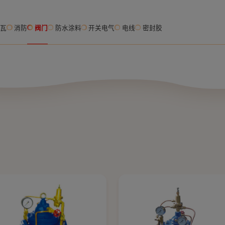
脂瓦
消防
阀门
防水涂料
开关电气
电线
密封胶