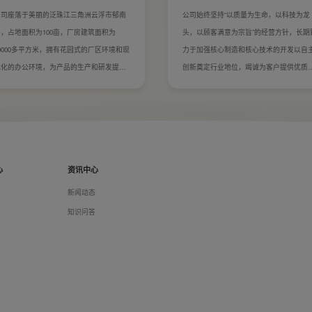
公司座落于美丽的泛珠江三角洲云浮市郁南
公司始终坚持“以质量为生命，以科技为龙
，占地面积为100亩，厂房建筑面积为
头，以顾客满意为宗旨”的经营方针，长期
0000多平方米，拥有花园式的厂区环境和现
力于加强核心制造和核心技术的开发以自
代化的办公环境，为产品的生产和研发提供
创新奠定行业地位，竭诚为客户提供优质
了强有力的保障。
全的产品和快捷便利的服务。
心
资讯中心
们
新闻动态
料
知识问答