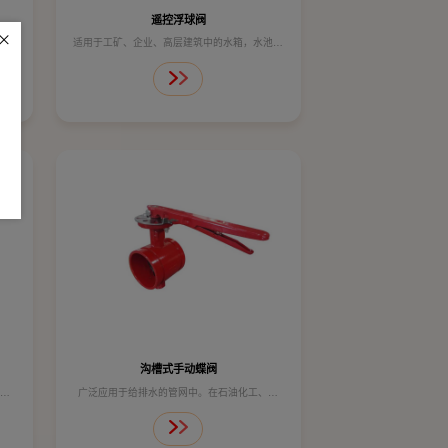
遥控浮球阀
统,
适用于工矿、企业、高层建筑中的水箱，水池，
力。
水塔的自动供水系统。
及城
技术参数：
公称压力 1.6MPa
壳体试验 2.4MPa
密封试验 1.76MPa
工作温度 ≤80℃
适用介质 水
沟槽式手动蝶阀
、建
广泛应用于给排水的管网中。在石油化工、建
处理
筑、能源、消防、自来水、海水和污水等水处理
.
中，可以当作一种管道调节以及截流使用.