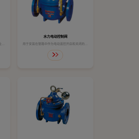
水力电动控制阀
业部
用于安装在管路中作为电动遥控开启和关闭的功
构简
能，同时可加装速度调控装置，可取代启闭闸阀
或蝶阀的大型电动装置。
技术参数：
公称压力 1.6MPa
壳体试验 2.4MPa
密封试验 1.76MPa
工作温度 ≤80℃
适用介质 水