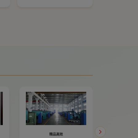
技术参数：
公称压力 1.6MPa
壳体试验 2.4MPa
密封试验 1.76MPa
工作温度 ≤80℃
适用介质 水
精品高效