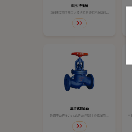
泄压/持压阀
该阀主要用于高层大楼消防测试循环系统的泄
适
压，以防止水压过高造成的系统故障，可维持主
统
阀上游供水压力于某一设定值以上，保障主阀上
游供水区的压力
技术参数：
公称压力 1.6MPa
壳体试验 2.4MPa
密封试验 1.76MPa
工作温度 ≤80℃
适用介质 水
法兰式截止阀
适用于公称压力≤1.6MPa的管路上作启闭用。
主
技术参数：
管
公称压力 1.6MPa
它