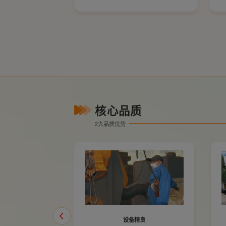
壳体试验 2.4MPa
密封试验 1.76MPa
工作温度 ≤80℃
适用介质 水
核心品质
2大品质优势
设备精良