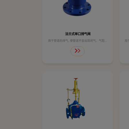
法兰式单口排气阀
用于管道的排气, 使管道不会出现闭气、气阻，
用
如水泵停电时管内随时会出现负压力，自动吸气
系
可保护管道安全。
水
技术参数：
公称压力 1.0MPa 1.6MPa
壳体试验 1.5MPa 2.4MPa
密封试验 1.1MPa 1.76MPa
工作温度 ≤80℃ ≤80℃
适用介质 水