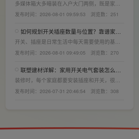
优异，可有效应对电压瞬变、电网波动等场
多媒体箱大多暗装在入户大门两侧，既是家居
景，减少无故跳闸、误跳闸等故障问题。
弱电线路的集中收纳载体，也会影响墙面整体
发布时间：2026-08-01 09:59:53
浏览数：251
装修美观度，外观颜值、内部空间、模块化功
能都是核心选购指标。不少业主装修采购时会
如何规划开关插座数量与位置？靠谱家用
一站式配齐全屋电气产品，选择综合实力过硬
开关电气套装品牌怎么选？
的家用开关电气套装厂家，可以同时搞定开关
开关、插座是日常生活中每天需要使用的基础
插座、配电箱、多媒体布线箱等全套产品，采
电气配件。随着家用电器的普及，需要的电源
发布时间：2026-08-01 09:49:05
浏览数：270
购与售后更省心。
插座和开关也会越来越多。装修前期除了规划
点位，挑选靠谱的家用开关电气套装品牌同样
联塑建材详解：家用开关电气套装怎么
关键。如果装修时开关、插座的数量设置不
选，开关插座怎么安装更安全
够，或者开关、插座的位置设置不合理，会给
装修时，每个家庭都要安装插座和开关，很多
今后的日常生活带来诸多不便，甚至留下安全
业主在挑选家用开关电气套装之后，并不清楚
发布时间：2026-07-31 20:46:54
浏览数：308
隐患。 所以装修前一定要精心规划开关、插座
插座、开关合理的离地高度以及规范的安装方
数量和位置。
式，稍有疏忽就会埋下用电隐患。想要居家用
电长久安全，必须做到选对产品+规范安装双重
达标。