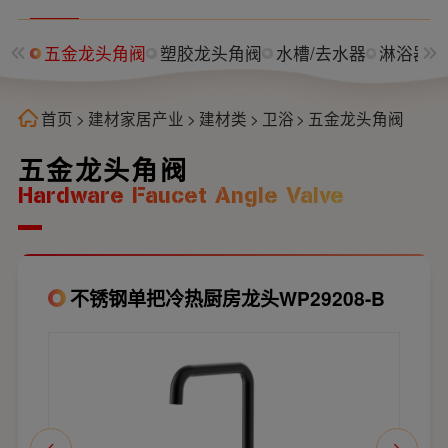
室柜
五金龙头角阀
塑胶龙头角阀
水槽/去水器
淋浴器/
首页
>
建材家居产业
>
建材类
>
卫浴
>
五金龙头角阀
五金龙头角阀
Hardware Faucet Angle Valve
不锈钢单把冷热厨房龙头WP29208-B