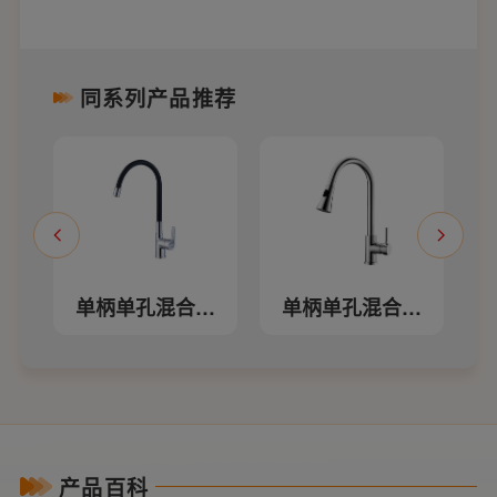
同系列产品推荐
冷
单柄单孔混合厨
单柄单孔混合厨
房龙头W22240-G
房抽拉龙头
房
W22237-G
产品百科