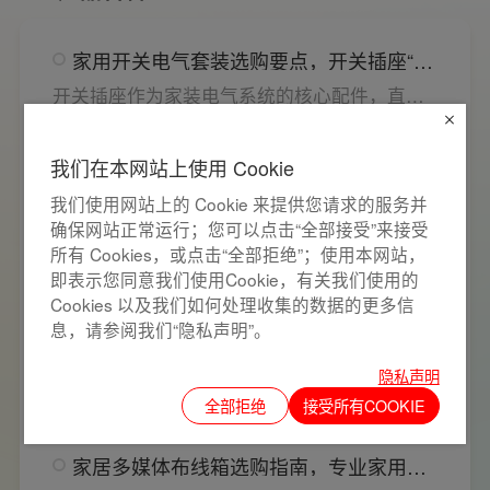
家用开关电气套装选购要点，开关插座“七
看”甄选技巧
开关插座作为家装电气系统的核心配件，直接
决定居家用电的安全性与实用性，选材好坏影
发布时间：2026-08-01 10:26:09
浏览数：552
响着长期居住体验。想要一站式搞定全屋电气
我们在本网站上使用 Cookie
选材，选对一套靠谱的家用开关电气套装尤为
联塑建材教您如何鉴别开关插座内部铜片
关键。联塑建材总结专业选购“七看”技巧，帮大
我们使用网站上的 Cookie 来提供您请求的服务并
质量
家精准避坑，挑选安全耐用的开关插座产品。
确保网站正常运行；您可以点击“全部接受”来接受
相信大家在购买开关插座时，通常都希望买到
所有 Cookies，或点击“全部拒绝”；使用本网站，
一款寿命长，质量好的产品，那么对于开关插
发布时间：2026-08-01 10:15:00
浏览数：124
即表示您同意我们使用Cookie，有关我们使用的
座而言，其里面的铜片好坏就直接决定了它的
Cookies 以及我们如何处理收集的数据的更多信
质量。在相同材质情况下看铜片的长短，铜片
联塑建材告诉你空气开关频繁跳闸的核心
息，请参阅我们“隐私声明”。
越长越好(因为铜片长度决定了插座距离的大
原因与技术对策
小，插孔间距越宽二三插同时插入越方便)。
电路稳定、开关可靠是用电安全的基础，空开
隐私声明
频繁跳闸大多源于电压波动、配件适配性不足
发布时间：2026-08-01 10:08:22
浏览数：278
全部拒绝
接受所有COOKIE
或防护结构设计缺陷。联塑建材依托成熟的电
气研发与工程应用经验，打造高品质家装开关
家居多媒体布线箱选购指南，专业家用开
电气套装产品，结构设计科学、稳压防护性能
关电气套装厂家为您详解