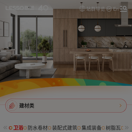
站群导览
En
建材类
卫浴
防水卷材
装配式建筑
集成装备
树脂瓦
消