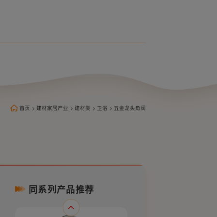
不锈钢单把冷热厨房龙头WP29209-
B
首页
>
建材家居产业
>
建材类
>
卫浴
>
五金龙头角阀
同系列产品推荐
不锈钢单把冷热厨房龙头WP29208-
B