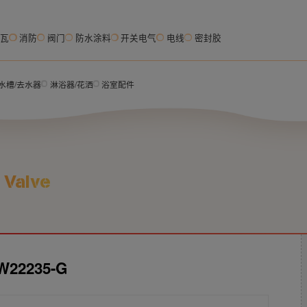
脂瓦
消防
阀门
防水涂料
开关电气
电线
密封胶
水槽/去水器
淋浴器/花洒
浴室配件
 Valve
2235-G