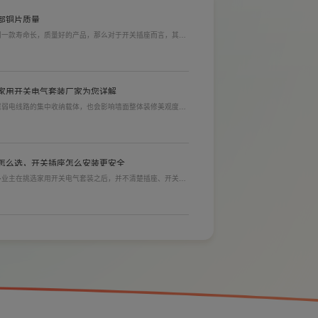
不锈钢厨房龙头W29207
部铜片质量
到一款寿命长，质量好的产品，那么对于开关插座而言，其里
材质情况下看铜片的长短，铜片越长越好(因为铜片长度决定
插入越方便)。
家用开关电气套装厂家为您详解
居弱电线路的集中收纳载体，也会影响墙面整体装修美观度，
选购指标。不少业主装修采购时会一站式配齐全屋电气产品，
，可以同时搞定开关插座、配电箱、多媒体布线箱等全套产
怎么选，开关插座怎么安装更安全
多业主在挑选家用开关电气套装之后，并不清楚插座、开关合
不锈钢厨房龙头W29206
忽就会埋下用电隐患。想要居家用电长久安全，必须做到选对