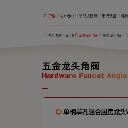
卫浴
防水卷材
装配式建筑
集成装备
树
陶瓷洁具
浴室柜
五金龙头角阀
塑胶龙头角阀
五金龙头角阀
Hardware Faucet Angle
单柄单孔混合厨房龙头W2