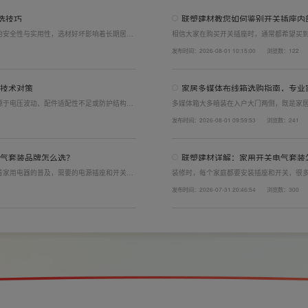
选技巧
联塑建材教您如何鉴别开关插座内
的安全性与实用性，选材好坏影响着长期居住
相信大家在购买开关插座时，通常都希望买
开关电气套装尤为关键。联塑建材总结专业选
面的铜片好坏就直接决定了它的质量。在相同
发布时间：2026-08-01 10:15:00
浏览数：122
产品。
了插座距离的大小，插孔间距越宽二三插同时
技术对策
家居多媒体布线箱选购指南，专业
源于电压波动、配件适配性不足或防护结构设
多媒体箱大多暗装在入户大门两侧，既是家
造高品质家装开关电气套装产品，结构设计科
外观颜值、内部空间、模块化功能都是核心
发布时间：2026-08-01 09:59:53
浏览数：241
场景，减少无故跳闸、误跳闸等故障问题。
选择综合实力过硬的家用开关电气套装厂家
品，采购与售后更省心。
气套装品牌怎么选？
联塑建材详解：家用开关电气套装
着家用电器的普及，需要的电源插座和开关也
装修时，每个家庭都要安装插座和开关，很
电气套装品牌同样关键。如果装修时开关、插
理的离地高度以及规范的安装方式，稍有疏
发布时间：2026-07-31 20:46:54
浏览数：300
给今后的日常生活带来诸多不便，甚至留下安
产品+规范安装双重达标。
。