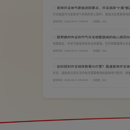
家用开关电气套装选购要点，开关插座“七看”甄
开关插座作为家装电气系统的核心配件，直接决定居家用电
体验。想要一站式搞定全屋电气选材，选对一套靠谱的家用
发布时间：2026-08-01 10:26:09
浏览数：424
购“七看”技巧，帮大家精准避坑，挑选安全耐用的开关插座
联塑建材告诉你空气开关频繁跳闸的核心原因与
电路稳定、开关可靠是用电安全的基础，空开频繁跳闸大多
计缺陷。联塑建材依托成熟的电气研发与工程应用经验，打
发布时间：2026-08-01 10:08:22
浏览数：266
学、稳压防护性能优异，可有效应对电压瞬变、电网波动等
如何规划开关插座数量与位置？靠谱家用开关电
开关、插座是日常生活中每天需要使用的基础电气配件。随
会越来越多。装修前期除了规划点位，挑选靠谱的家用开关
发布时间：2026-08-01 09:49:05
浏览数：260
座的数量设置不够，或者开关、插座的位置设置不合理，会
全隐患。 所以装修前一定要精心规划开关、插座数量和位置