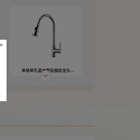
单柄单孔混合厨房抽拉龙头
W22237-G