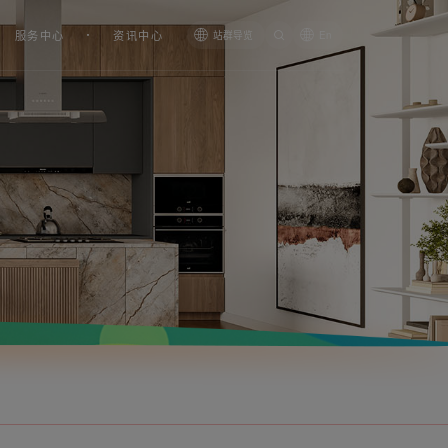
服务中心
资讯中心
站群导览
En
智能感应面盆龙头W32602-G
不锈钢单把冷热厨房龙头WP29210-
B