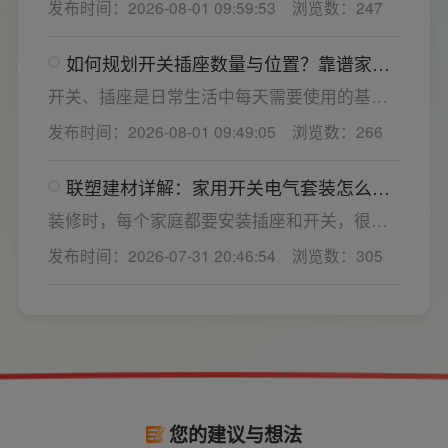
发布时间：2026-08-01 09:59:53
浏览数：247
装修美观度，外观颜值、内部空间、模块化功
能都是核心选购指标。不少业主装修采购时会
如何规划开关插座数量与位置？靠谱家用
一站式配齐全屋电气产品，选择综合实力过硬
开关电气套装品牌怎么选？
的家用开关电气套装厂家，可以同时搞定开关
开关、插座是日常生活中每天需要使用的基础
插座、配电箱、多媒体布线箱等全套产品，采
电气配件。随着家用电器的普及，需要的电源
发布时间：2026-08-01 09:49:05
浏览数：266
购与售后更省心。
插座和开关也会越来越多。装修前期除了规划
点位，挑选靠谱的家用开关电气套装品牌同样
联塑建材详解：家用开关电气套装怎么
关键。如果装修时开关、插座的数量设置不
选，开关插座怎么安装更安全
够，或者开关、插座的位置设置不合理，会给
装修时，每个家庭都要安装插座和开关，很多
今后的日常生活带来诸多不便，甚至留下安全
业主在挑选家用开关电气套装之后，并不清楚
发布时间：2026-07-31 20:46:54
浏览数：305
隐患。 所以装修前一定要精心规划开关、插座
插座、开关合理的离地高度以及规范的安装方
数量和位置。
式，稍有疏忽就会埋下用电隐患。想要居家用
电长久安全，必须做到选对产品+规范安装双重
达标。
您的建议与想法