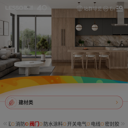
站群导览
En
建材类
树脂瓦
消防
阀门
防水涂料
开关电气
电线
密封胶