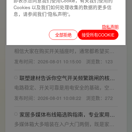
即表示您同意我们使用Cookie，有关我们使用的
家用开关电气套装选购要点，开关插座“七
Cookies 以及我们如何处理收集的数据的更多信
看”甄选技巧
息，请参阅我们“隐私声明”。
开关插座作为家装电气系统的核心配件，直接
决定居家用电的安全性与实用性，选材好坏影
发布时间：2026-08-01 10:26:09
浏览数：467
隐私声明
响着长期居住体验。想要一站式搞定全屋电气
全部拒绝
接受所有COOKIE
选材，选对一套靠谱的家用开关电气套装尤为
联塑建材教您如何鉴别开关插座内部铜片
关键。联塑建材总结专业选购“七看”技巧，帮大
质量
家精准避坑，挑选安全耐用的开关插座产品。
相信大家在购买开关插座时，通常都希望买到
一款寿命长，质量好的产品，那么对于开关插
发布时间：2026-08-01 10:15:00
浏览数：123
座而言，其里面的铜片好坏就直接决定了它的
质量。在相同材质情况下看铜片的长短，铜片
联塑建材告诉你空气开关频繁跳闸的核心
越长越好(因为铜片长度决定了插座距离的大
原因与技术对策
小，插孔间距越宽二三插同时插入越方便)。
电路稳定、开关可靠是用电安全的基础，空开
频繁跳闸大多源于电压波动、配件适配性不足
发布时间：2026-08-01 10:08:22
浏览数：272
或防护结构设计缺陷。联塑建材依托成熟的电
气研发与工程应用经验，打造高品质家装开关
家居多媒体布线箱选购指南，专业家用开
电气套装产品，结构设计科学、稳压防护性能
关电气套装厂家为您详解
优异，可有效应对电压瞬变、电网波动等场
多媒体箱大多暗装在入户大门两侧，既是家居
景，减少无故跳闸、误跳闸等故障问题。
弱电线路的集中收纳载体，也会影响墙面整体