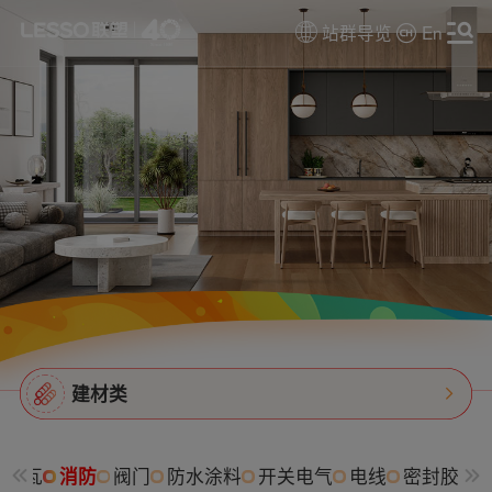
站群导览
En
建材类
树脂瓦
消防
阀门
防水涂料
开关电气
电线
密封胶