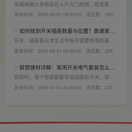
优异，可有效应对电压瞬变、电网波动等场
多媒体箱大多暗装在入户大门两侧，既是家居
景，减少无故跳闸、误跳闸等故障问题。
弱电线路的集中收纳载体，也会影响墙面整体
发布时间：2026-08-01 09:59:53
浏览数：190
装修美观度，外观颜值、内部空间、模块化功
能都是核心选购指标。不少业主装修采购时会
如何规划开关插座数量与位置？靠谱家用
一站式配齐全屋电气产品，选择综合实力过硬
开关电气套装品牌怎么选？
的家用开关电气套装厂家，可以同时搞定开关
开关、插座是日常生活中每天需要使用的基础
插座、配电箱、多媒体布线箱等全套产品，采
电气配件。随着家用电器的普及，需要的电源
发布时间：2026-08-01 09:49:05
浏览数：205
购与售后更省心。
插座和开关也会越来越多。装修前期除了规划
点位，挑选靠谱的家用开关电气套装品牌同样
联塑建材详解：家用开关电气套装怎么
关键。如果装修时开关、插座的数量设置不
选，开关插座怎么安装更安全
够，或者开关、插座的位置设置不合理，会给
装修时，每个家庭都要安装插座和开关，很多
今后的日常生活带来诸多不便，甚至留下安全
业主在挑选家用开关电气套装之后，并不清楚
发布时间：2026-07-31 20:46:54
浏览数：237
隐患。 所以装修前一定要精心规划开关、插座
插座、开关合理的离地高度以及规范的安装方
数量和位置。
式，稍有疏忽就会埋下用电隐患。想要居家用
电长久安全，必须做到选对产品+规范安装双重
达标。