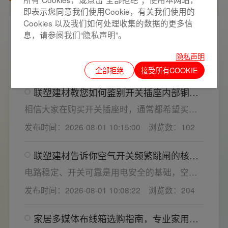
即表示您同意我们使用Cookie，有关我们使用的
Cookies 以及我们如何处理收集的数据的更多信
家用开关电气套装选购要点，开关插座“七
息，请参阅我们“隐私声明”。
看”甄选技巧
开关插座作为家装电气系统的核心配件，直接
隐私声明
决定居家用电的安全性与实用性，选材好坏影
发布时间：2026-08-01 10:26:09
浏览数：207
响着长期居住体验。想要一站式搞定全屋电气
全部拒绝
接受所有COOKIE
选材，选对一套靠谱的家用开关电气套装尤为
联塑建材教您如何鉴别开关插座内部铜片
关键。联塑建材总结专业选购“七看”技巧，帮大
质量
家精准避坑，挑选安全耐用的开关插座产品。
相信大家在购买开关插座时，通常都希望买到
一款寿命长，质量好的产品，那么对于开关插
发布时间：2026-08-01 10:15:00
浏览数：102
座而言，其里面的铜片好坏就直接决定了它的
质量。在相同材质情况下看铜片的长短，铜片
联塑建材告诉你空气开关频繁跳闸的核心
越长越好(因为铜片长度决定了插座距离的大
原因与技术对策
小，插孔间距越宽二三插同时插入越方便)。
电路稳定、开关可靠是用电安全的基础，空开
频繁跳闸大多源于电压波动、配件适配性不足
发布时间：2026-08-01 10:08:22
浏览数：204
或防护结构设计缺陷。联塑建材依托成熟的电
气研发与工程应用经验，打造高品质家装开关
家居多媒体布线箱选购指南，专业家用开
电气套装产品，结构设计科学、稳压防护性能
关电气套装厂家为您详解