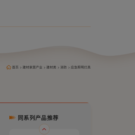
LS-BLZD-1LROEI2W-B2型消防应
急标志灯（单面）
首页
>
建材家居产业
>
建材类
>
消防
>
应急照明灯具
同系列产品推荐
LS-BLZD-1LROEI2W-B1型消防应
急标志灯（单面）