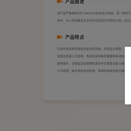
产品描述
该产品严格按照GB17945-2010标准设计制造，是
电时，为人员疏散及安全作业引起指示作用的灯具，此灯
产品特点
灯具外売采用优质铝合金冲压而成，外观设计新颖、方便
池组及电源三芯线等。电池组采用高质量镍隔电池组、使
放电保护，全智能自动故障检测并声光报警功能以保证灯
工作原理：由市电给电池充电，停电时由电池给光源供电