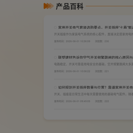
产品百科
家用开关电气套装选购要点，开关插座“七看”甄
开关插座作为家装电气系统的核心配件，直接决定居家用电
体验。想要一站式搞定全屋电气选材，选对一套靠谱的家用
发布时间：2026-08-01 10:26:09
浏览数：230
购“七看”技巧，帮大家精准避坑，挑选安全耐用的开关插座
联塑建材告诉你空气开关频繁跳闸的核心原因与
电路稳定、开关可靠是用电安全的基础，空开频繁跳闸大多
计缺陷。联塑建材依托成熟的电气研发与工程应用经验，打
发布时间：2026-08-01 10:08:22
浏览数：221
学、稳压防护性能优异，可有效应对电压瞬变、电网波动等
如何规划开关插座数量与位置？靠谱家用开关电
开关、插座是日常生活中每天需要使用的基础电气配件。随
会越来越多。装修前期除了规划点位，挑选靠谱的家用开关
发布时间：2026-08-01 09:49:05
浏览数：222
座的数量设置不够，或者开关、插座的位置设置不合理，会
全隐患。 所以装修前一定要精心规划开关、插座数量和位置