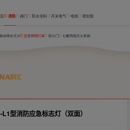
脂瓦
消防
阀门
防水涂料
开关电气
电线
密封胶
自动喷水灭火
应急照明灯具
防火门
七氟丙烷灭火系统
NAIRE
I 2W-L1型消防应急标志灯（双面）