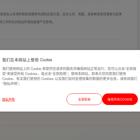
一种用于安装在公共场所和民用建筑内消防应急灯具，应对火灾、地震、及各种突发性事故引起停
具工作时无对周边环境及能源产生影响。
安装、使用安全可靠。主要部件有外壳、图形玻璃、吊环、线路板、高亮度LED光源、电
我们在本网站上使用 Cookie
用寿命长；机芯采用消防应急灯具新国标专用电路几成电路，电路设计有完善的过充、过
具长期工作。
我们使用网站上的 Cookie 来提供您请求的服务并确保网站正常运行；您可以点击“全部接
受”来接受所有 Cookies，或点击“全部拒绝”；使用本网站，即表示您同意我们使用
点亮光源，为人员疏散及各种安全作业起指示作用。
Cookie，有关我们使用的 Cookies 以及我们如何处理收集的数据的更多信息，请参阅我们
“隐私声明”。
隐私声明
全部拒绝
接受所有COOKIE