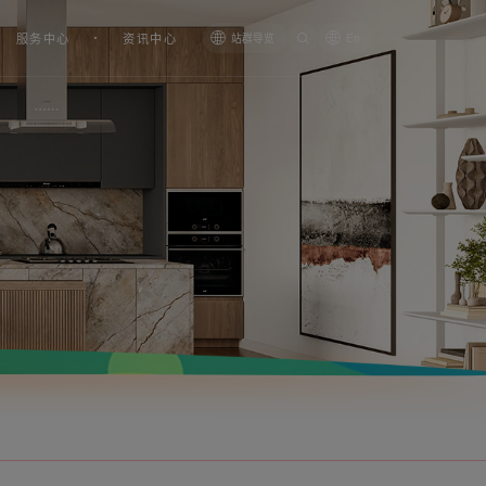
服务中心
资讯中心
站群导览
En
消防应急标志灯双面
LS-BLZD-2LROE I 2W-Q3型消防
应急标志灯（嵌顶式）