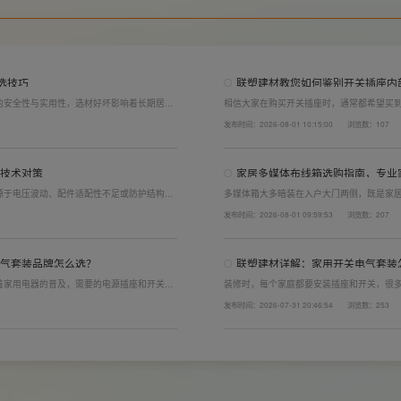
选技巧
联塑建材教您如何鉴别开关插座内
的安全性与实用性，选材好坏影响着长期居住
相信大家在购买开关插座时，通常都希望买
开关电气套装尤为关键。联塑建材总结专业选
面的铜片好坏就直接决定了它的质量。在相同
发布时间：2026-08-01 10:15:00
浏览数：107
产品。
了插座距离的大小，插孔间距越宽二三插同时
技术对策
家居多媒体布线箱选购指南，专业
源于电压波动、配件适配性不足或防护结构设
多媒体箱大多暗装在入户大门两侧，既是家
造高品质家装开关电气套装产品，结构设计科
外观颜值、内部空间、模块化功能都是核心
发布时间：2026-08-01 09:59:53
浏览数：207
场景，减少无故跳闸、误跳闸等故障问题。
选择综合实力过硬的家用开关电气套装厂家
品，采购与售后更省心。
气套装品牌怎么选？
联塑建材详解：家用开关电气套装
着家用电器的普及，需要的电源插座和开关也
装修时，每个家庭都要安装插座和开关，很
电气套装品牌同样关键。如果装修时开关、插
理的离地高度以及规范的安装方式，稍有疏
发布时间：2026-07-31 20:46:54
浏览数：253
给今后的日常生活带来诸多不便，甚至留下安
产品+规范安装双重达标。
。