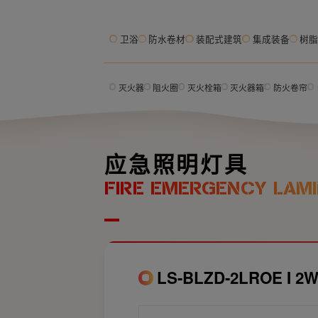
卫浴
防水卷材
装配式建筑
集成装备
树
灭火器
阻火圈
灭火栓箱
灭火器箱
防火卷帘
应急照明灯具
FIRE EMERGENCY LAMI
LS-BLZD-2LROE 