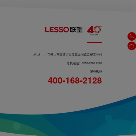
LS-BLZD-2LROE I 2W-Q3型消防
应急标志灯（嵌顶式）
地 址： 广东佛山市顺德区龙江镇龙洲路联塑工业村
总机电话：0757-2388 8588
服务热线
400-168-2128
LS-BLZD-1LROEI2W-B2型消防应
急标志灯（单面）