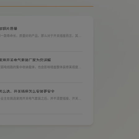
吸顶式消防应急照明灯
部铜片质量
到一款寿命长，质量好的产品，那么对于开关插座而言，其里
材质情况下看铜片的长短，铜片越长越好(因为铜片长度决定
插入越方便)。
家用开关电气套装厂家为您详解
居弱电线路的集中收纳载体，也会影响墙面整体装修美观度，
选购指标。不少业主装修采购时会一站式配齐全屋电气产品，
，可以同时搞定开关插座、配电箱、多媒体布线箱等全套产
消防应急灯具玻璃面板
怎么选，开关插座怎么安装更安全
多业主在挑选家用开关电气套装之后，并不清楚插座、开关合
忽就会埋下用电隐患。想要居家用电长久安全，必须做到选对