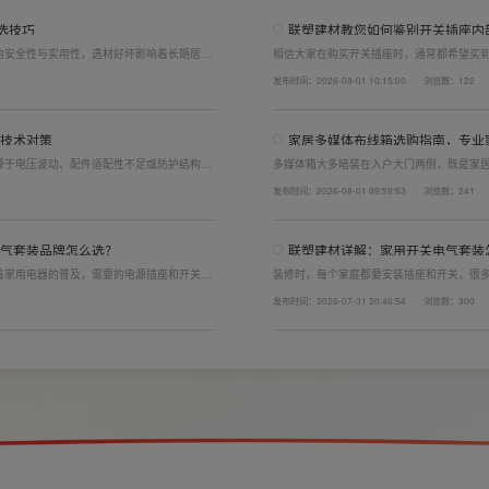
选技巧
联塑建材教您如何鉴别开关插座内
的安全性与实用性，选材好坏影响着长期居住
相信大家在购买开关插座时，通常都希望买
开关电气套装尤为关键。联塑建材总结专业选
面的铜片好坏就直接决定了它的质量。在相同
发布时间：2026-08-01 10:15:00
浏览数：122
产品。
了插座距离的大小，插孔间距越宽二三插同时
技术对策
家居多媒体布线箱选购指南，专业
源于电压波动、配件适配性不足或防护结构设
多媒体箱大多暗装在入户大门两侧，既是家
造高品质家装开关电气套装产品，结构设计科
外观颜值、内部空间、模块化功能都是核心
发布时间：2026-08-01 09:59:53
浏览数：241
场景，减少无故跳闸、误跳闸等故障问题。
选择综合实力过硬的家用开关电气套装厂家
品，采购与售后更省心。
气套装品牌怎么选？
联塑建材详解：家用开关电气套装
着家用电器的普及，需要的电源插座和开关也
装修时，每个家庭都要安装插座和开关，很
电气套装品牌同样关键。如果装修时开关、插
理的离地高度以及规范的安装方式，稍有疏
发布时间：2026-07-31 20:46:54
浏览数：300
给今后的日常生活带来诸多不便，甚至留下安
产品+规范安装双重达标。
。