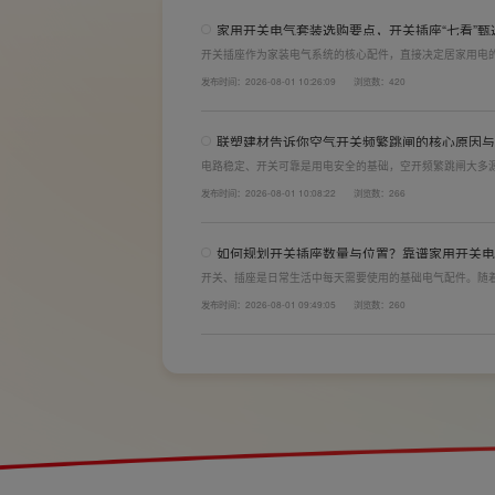
家用开关电气套装选购要点，开关插座“七看”甄
开关插座作为家装电气系统的核心配件，直接决定居家用电
体验。想要一站式搞定全屋电气选材，选对一套靠谱的家用
发布时间：2026-08-01 10:26:09
浏览数：420
购“七看”技巧，帮大家精准避坑，挑选安全耐用的开关插座
联塑建材告诉你空气开关频繁跳闸的核心原因与
电路稳定、开关可靠是用电安全的基础，空开频繁跳闸大多
计缺陷。联塑建材依托成熟的电气研发与工程应用经验，打
发布时间：2026-08-01 10:08:22
浏览数：266
学、稳压防护性能优异，可有效应对电压瞬变、电网波动等
如何规划开关插座数量与位置？靠谱家用开关电
开关、插座是日常生活中每天需要使用的基础电气配件。随
会越来越多。装修前期除了规划点位，挑选靠谱的家用开关
发布时间：2026-08-01 09:49:05
浏览数：260
座的数量设置不够，或者开关、插座的位置设置不合理，会
全隐患。 所以装修前一定要精心规划开关、插座数量和位置