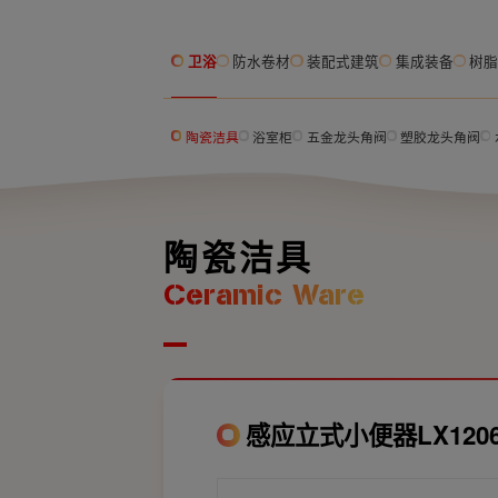
卫浴
防水卷材
装配式建筑
集成装备
树
陶瓷洁具
浴室柜
五金龙头角阀
塑胶龙头角阀
陶瓷洁具
Ceramic Ware
感应立式小便器LX120