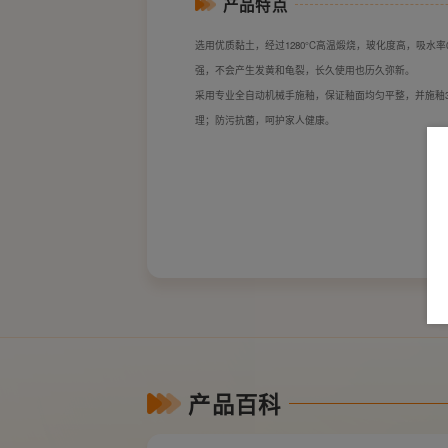
产品特点
选用优质黏土，经过1280°C高温煅烧，玻化度高，吸水
强，不会产生发黄和龟裂，长久使用也历久弥新。
采用专业全自动机械手施釉，保证釉面均匀平整，并施釉3
理；防污抗菌，呵护家人健康。
产品百科