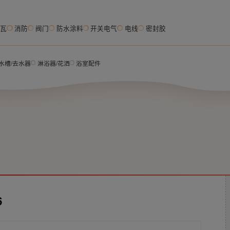
脂瓦
消防
阀门
防水涂料
开关电气
电线
密封胶
水槽/去水器
淋浴器/花洒
浴室配件
6