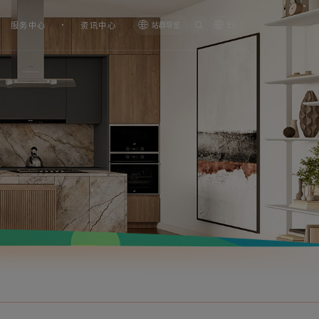
服务中心
资讯中心
站群导览
En
虹吸式连体坐便器LZ1225M/L
智能坐便器LZ1118M/L