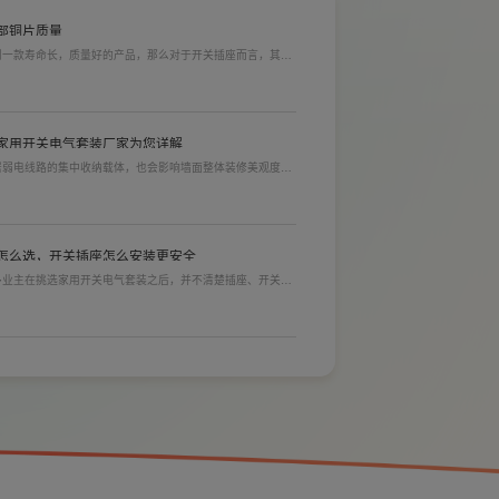
部铜片质量
到一款寿命长，质量好的产品，那么对于开关插座而言，其里
材质情况下看铜片的长短，铜片越长越好(因为铜片长度决定
插入越方便)。
虹吸式连体坐便器LZ1237M/L
家用开关电气套装厂家为您详解
居弱电线路的集中收纳载体，也会影响墙面整体装修美观度，
选购指标。不少业主装修采购时会一站式配齐全屋电气产品，
，可以同时搞定开关插座、配电箱、多媒体布线箱等全套产
怎么选，开关插座怎么安装更安全
多业主在挑选家用开关电气套装之后，并不清楚插座、开关合
忽就会埋下用电隐患。想要居家用电长久安全，必须做到选对
超漩虹吸式连体坐便器LZ1236M/L