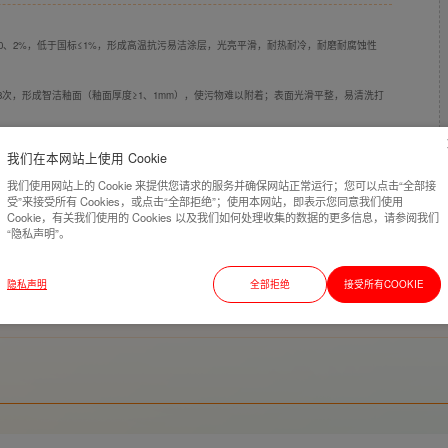
率0、2%，低于国标≤1%，形成高温抗污易洁涂层，光亮平滑，耐热耐冷，耐磨耐腐蚀性
次，形成智洁釉面（釉面厚度≥1、1mm），使污物难以附着；表面光滑平整，易清洗打
我们在本网站上使用 Cookie
我们使用网站上的 Cookie 来提供您请求的服务并确保网站正常运行；您可以点击“全部接
受”来接受所有 Cookies，或点击“全部拒绝”；使用本网站，即表示您同意我们使用
Cookie，有关我们使用的 Cookies 以及我们如何处理收集的数据的更多信息，请参阅我们
“隐私声明”。
隐私声明
全部拒绝
接受所有COOKIE