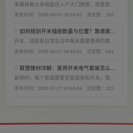
优异，可有效应对电压瞬变、电网波动等场
多媒体箱大多暗装在入户大门两侧，既是家居
景，减少无故跳闸、误跳闸等故障问题。
弱电线路的集中收纳载体，也会影响墙面整体
发布时间：2026-08-01 09:59:53
浏览数：262
装修美观度，外观颜值、内部空间、模块化功
能都是核心选购指标。不少业主装修采购时会
如何规划开关插座数量与位置？靠谱家用
一站式配齐全屋电气产品，选择综合实力过硬
开关电气套装品牌怎么选？
的家用开关电气套装厂家，可以同时搞定开关
开关、插座是日常生活中每天需要使用的基础
插座、配电箱、多媒体布线箱等全套产品，采
电气配件。随着家用电器的普及，需要的电源
发布时间：2026-08-01 09:49:05
浏览数：284
购与售后更省心。
插座和开关也会越来越多。装修前期除了规划
点位，挑选靠谱的家用开关电气套装品牌同样
联塑建材详解：家用开关电气套装怎么
关键。如果装修时开关、插座的数量设置不
选，开关插座怎么安装更安全
够，或者开关、插座的位置设置不合理，会给
装修时，每个家庭都要安装插座和开关，很多
今后的日常生活带来诸多不便，甚至留下安全
业主在挑选家用开关电气套装之后，并不清楚
发布时间：2026-07-31 20:46:54
浏览数：323
隐患。 所以装修前一定要精心规划开关、插座
插座、开关合理的离地高度以及规范的安装方
数量和位置。
式，稍有疏忽就会埋下用电隐患。想要居家用
电长久安全，必须做到选对产品+规范安装双重
达标。