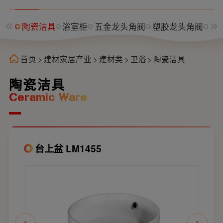
陶瓷洁具
浴室柜
五金龙头角阀
塑胶龙头角阀
水
首页
>
建材家居产业
>
建材类
>
卫浴
>
陶瓷洁具
陶瓷洁具
Ceramic Ware
台上盆 LM1455