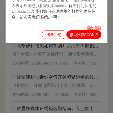
即表示您同意我们使用Cookie，有关我们使用的
Cookies 以及我们如何处理收集的数据的更多信
家用开关电气套装选购要点，开关插座“七
息，请参阅我们“隐私声明”。
看”甄选技巧
开关插座作为家装电气系统的核心配件，直接
隐私声明
决定居家用电的安全性与实用性，选材好坏影
发布时间：2026-08-01 10:26:09
浏览数：604
响着长期居住体验。想要一站式搞定全屋电气
全部拒绝
接受所有COOKIE
选材，选对一套靠谱的家用开关电气套装尤为
联塑建材教您如何鉴别开关插座内部铜片
关键。联塑建材总结专业选购“七看”技巧，帮大
质量
家精准避坑，挑选安全耐用的开关插座产品。
相信大家在购买开关插座时，通常都希望买到
一款寿命长，质量好的产品，那么对于开关插
发布时间：2026-08-01 10:15:00
浏览数：132
座而言，其里面的铜片好坏就直接决定了它的
质量。在相同材质情况下看铜片的长短，铜片
联塑建材告诉你空气开关频繁跳闸的核心
越长越好(因为铜片长度决定了插座距离的大
原因与技术对策
小，插孔间距越宽二三插同时插入越方便)。
电路稳定、开关可靠是用电安全的基础，空开
频繁跳闸大多源于电压波动、配件适配性不足
发布时间：2026-08-01 10:08:22
浏览数：288
或防护结构设计缺陷。联塑建材依托成熟的电
气研发与工程应用经验，打造高品质家装开关
家居多媒体布线箱选购指南，专业家用开
电气套装产品，结构设计科学、稳压防护性能
关电气套装厂家为您详解