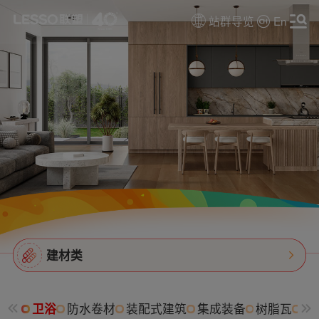
站群导览
En
建材类
卫浴
防水卷材
装配式建筑
集成装备
树脂瓦
消