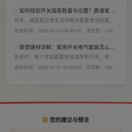
能都是核心选购指标。不少业主装修采购时会
如何规划开关插座数量与位置？靠谱家用
一站式配齐全屋电气产品，选择综合实力过硬
开关电气套装品牌怎么选？
的家用开关电气套装厂家，可以同时搞定开关
开关、插座是日常生活中每天需要使用的基础
插座、配电箱、多媒体布线箱等全套产品，采
电气配件。随着家用电器的普及，需要的电源
发布时间：2026-08-01 09:49:05
浏览数：249
购与售后更省心。
插座和开关也会越来越多。装修前期除了规划
点位，挑选靠谱的家用开关电气套装品牌同样
联塑建材详解：家用开关电气套装怎么
关键。如果装修时开关、插座的数量设置不
选，开关插座怎么安装更安全
够，或者开关、插座的位置设置不合理，会给
装修时，每个家庭都要安装插座和开关，很多
今后的日常生活带来诸多不便，甚至留下安全
业主在挑选家用开关电气套装之后，并不清楚
发布时间：2026-07-31 20:46:54
浏览数：284
隐患。 所以装修前一定要精心规划开关、插座
插座、开关合理的离地高度以及规范的安装方
数量和位置。
式，稍有疏忽就会埋下用电隐患。想要居家用
电长久安全，必须做到选对产品+规范安装双重
达标。
您的建议与想法