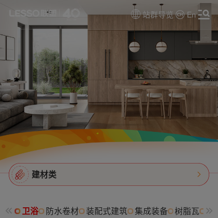
站群导览
En
建材类
卫浴
防水卷材
装配式建筑
集成装备
树脂瓦
消