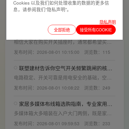
看”甄选技巧
Cookies 以及我们如何处理收集的数据的更多信
开关插座作为家装电气系统的核心配件，直接
息，请参阅我们“隐私声明”。
决定居家用电的安全性与实用性，选材好坏影
发布时间：2026-08-01 10:26:09
浏览数：384
响着长期居住体验。想要一站式搞定全屋电气
隐私声明
选材，选对一套靠谱的家用开关电气套装尤为
全部拒绝
接受所有COOKIE
联塑建材教您如何鉴别开关插座内部铜片
关键。联塑建材总结专业选购“七看”技巧，帮大
质量
家精准避坑，挑选安全耐用的开关插座产品。
相信大家在购买开关插座时，通常都希望买到
一款寿命长，质量好的产品，那么对于开关插
发布时间：2026-08-01 10:15:00
浏览数：115
座而言，其里面的铜片好坏就直接决定了它的
质量。在相同材质情况下看铜片的长短，铜片
联塑建材告诉你空气开关频繁跳闸的核心
越长越好(因为铜片长度决定了插座距离的大
原因与技术对策
小，插孔间距越宽二三插同时插入越方便)。
电路稳定、开关可靠是用电安全的基础，空开
频繁跳闸大多源于电压波动、配件适配性不足
发布时间：2026-08-01 10:08:22
浏览数：249
或防护结构设计缺陷。联塑建材依托成熟的电
气研发与工程应用经验，打造高品质家装开关
家居多媒体布线箱选购指南，专业家用开
电气套装产品，结构设计科学、稳压防护性能
关电气套装厂家为您详解
优异，可有效应对电压瞬变、电网波动等场
多媒体箱大多暗装在入户大门两侧，既是家居
景，减少无故跳闸、误跳闸等故障问题。
弱电线路的集中收纳载体，也会影响墙面整体
发布时间：2026-08-01 09:59:53
浏览数：233
装修美观度，外观颜值、内部空间、模块化功