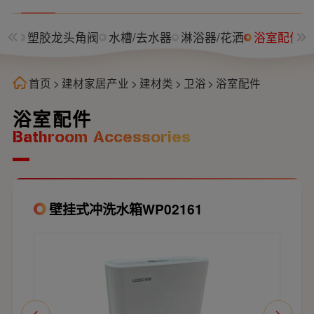
角阀
塑胶龙头角阀
水槽/去水器
淋浴器/花洒
浴室配件
首页
>
建材家居产业
>
建材类
>
卫浴
>
浴室配件
浴室配件
Bathroom Accessories
壁挂式冲洗水箱WP02161