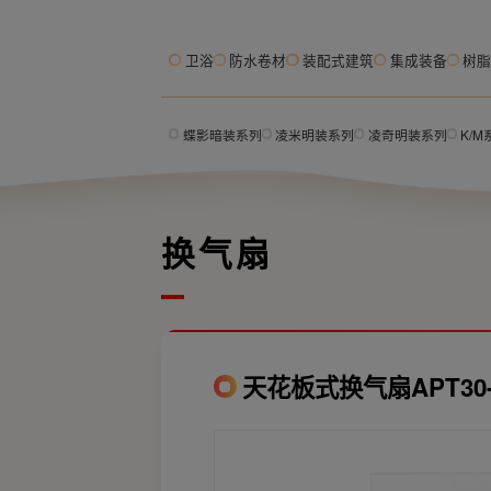
卫浴
防水卷材
装配式建筑
集成装备
树
蝶影暗装系列
凌米明装系列
凌奇明装系列
K/
换气扇
天花板式换气扇APT30-