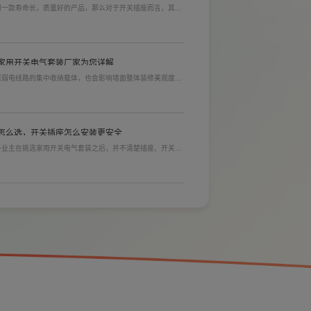
到一款寿命长，质量好的产品，那么对于开关插座而言，其里
材质情况下看铜片的长短，铜片越长越好(因为铜片长度决定
插入越方便)。
家用开关电气套装厂家为您详解
居弱电线路的集中收纳载体，也会影响墙面整体装修美观度，
选购指标。不少业主装修采购时会一站式配齐全屋电气产品，
，可以同时搞定开关插座、配电箱、多媒体布线箱等全套产
怎么选，开关插座怎么安装更安全
多业主在挑选家用开关电气套装之后，并不清楚插座、开关合
管道式换气扇集成吊顶款BPT13-
忽就会埋下用电隐患。想要居家用电长久安全，必须做到选对
22D