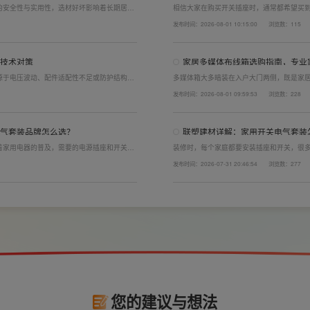
的安全性与实用性，选材好坏影响着长期居住
相信大家在购买开关插座时，通常都希望买
开关电气套装尤为关键。联塑建材总结专业选
面的铜片好坏就直接决定了它的质量。在相同
发布时间：2026-08-01 10:15:00
浏览数：115
产品。
了插座距离的大小，插孔间距越宽二三插同时
技术对策
家居多媒体布线箱选购指南，专业
源于电压波动、配件适配性不足或防护结构设
多媒体箱大多暗装在入户大门两侧，既是家
造高品质家装开关电气套装产品，结构设计科
外观颜值、内部空间、模块化功能都是核心
发布时间：2026-08-01 09:59:53
浏览数：228
场景，减少无故跳闸、误跳闸等故障问题。
选择综合实力过硬的家用开关电气套装厂家
品，采购与售后更省心。
气套装品牌怎么选？
联塑建材详解：家用开关电气套装
着家用电器的普及，需要的电源插座和开关也
装修时，每个家庭都要安装插座和开关，很
电气套装品牌同样关键。如果装修时开关、插
理的离地高度以及规范的安装方式，稍有疏
发布时间：2026-07-31 20:46:54
浏览数：277
给今后的日常生活带来诸多不便，甚至留下安
产品+规范安装双重达标。
。
您的建议与想法