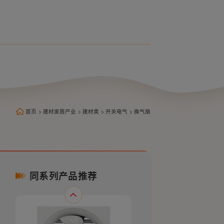
百叶式换气扇全塑APB15-3
首页
>
建材家居产业
>
建材类
>
开关电气
>
换气扇
同系列产品推荐
百叶式换气扇全塑APB20-4