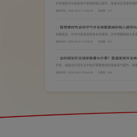
开关插座作为家装电气系统的核心配件，直接决定居家用电
体验。想要一站式搞定全屋电气选材，选对一套靠谱的家用
发布时间：2026-08-01 10:26:09
浏览数：371
购“七看”技巧，帮大家精准避坑，挑选安全耐用的开关插座
联塑建材告诉你空气开关频繁跳闸的核心原因与
电路稳定、开关可靠是用电安全的基础，空开频繁跳闸大多
计缺陷。联塑建材依托成熟的电气研发与工程应用经验，打
发布时间：2026-08-01 10:08:22
浏览数：247
学、稳压防护性能优异，可有效应对电压瞬变、电网波动等
如何规划开关插座数量与位置？靠谱家用开关电
开关、插座是日常生活中每天需要使用的基础电气配件。随
会越来越多。装修前期除了规划点位，挑选靠谱的家用开关
发布时间：2026-08-01 09:49:05
浏览数：246
座的数量设置不够，或者开关、插座的位置设置不合理，会
全隐患。 所以装修前一定要精心规划开关、插座数量和位置