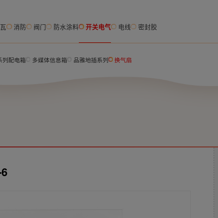
脂瓦
消防
阀门
防水涂料
开关电气
电线
密封胶
M系列配电箱
多媒体信息箱
品雅地插系列
换气扇
6