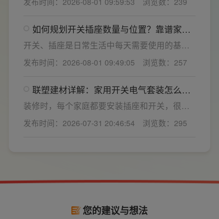
发布时间：2026-08-01 09:59:53
浏览数：239
装修美观度，外观颜值、内部空间、模块化功
能都是核心选购指标。不少业主装修采购时会
如何规划开关插座数量与位置？靠谱家用
一站式配齐全屋电气产品，选择综合实力过硬
开关电气套装品牌怎么选？
的家用开关电气套装厂家，可以同时搞定开关
开关、插座是日常生活中每天需要使用的基础
插座、配电箱、多媒体布线箱等全套产品，采
电气配件。随着家用电器的普及，需要的电源
发布时间：2026-08-01 09:49:05
浏览数：257
购与售后更省心。
插座和开关也会越来越多。装修前期除了规划
点位，挑选靠谱的家用开关电气套装品牌同样
联塑建材详解：家用开关电气套装怎么
关键。如果装修时开关、插座的数量设置不
选，开关插座怎么安装更安全
够，或者开关、插座的位置设置不合理，会给
装修时，每个家庭都要安装插座和开关，很多
今后的日常生活带来诸多不便，甚至留下安全
业主在挑选家用开关电气套装之后，并不清楚
发布时间：2026-07-31 20:46:54
浏览数：295
隐患。 所以装修前一定要精心规划开关、插座
插座、开关合理的离地高度以及规范的安装方
数量和位置。
式，稍有疏忽就会埋下用电隐患。想要居家用
电长久安全，必须做到选对产品+规范安装双重
达标。
您的建议与想法