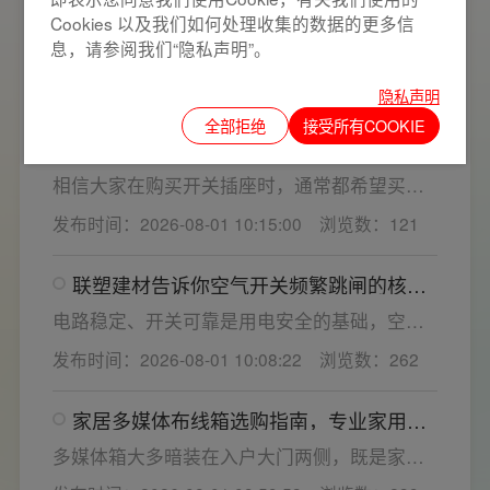
家用开关电气套装选购要点，开关插座“七
Cookies 以及我们如何处理收集的数据的更多信
看”甄选技巧
息，请参阅我们“隐私声明”。
开关插座作为家装电气系统的核心配件，直接
决定居家用电的安全性与实用性，选材好坏影
发布时间：2026-08-01 10:26:09
浏览数：405
隐私声明
响着长期居住体验。想要一站式搞定全屋电气
全部拒绝
接受所有COOKIE
选材，选对一套靠谱的家用开关电气套装尤为
联塑建材教您如何鉴别开关插座内部铜片
关键。联塑建材总结专业选购“七看”技巧，帮大
质量
家精准避坑，挑选安全耐用的开关插座产品。
相信大家在购买开关插座时，通常都希望买到
一款寿命长，质量好的产品，那么对于开关插
发布时间：2026-08-01 10:15:00
浏览数：121
座而言，其里面的铜片好坏就直接决定了它的
质量。在相同材质情况下看铜片的长短，铜片
联塑建材告诉你空气开关频繁跳闸的核心
越长越好(因为铜片长度决定了插座距离的大
原因与技术对策
小，插孔间距越宽二三插同时插入越方便)。
电路稳定、开关可靠是用电安全的基础，空开
频繁跳闸大多源于电压波动、配件适配性不足
发布时间：2026-08-01 10:08:22
浏览数：262
或防护结构设计缺陷。联塑建材依托成熟的电
气研发与工程应用经验，打造高品质家装开关
家居多媒体布线箱选购指南，专业家用开
电气套装产品，结构设计科学、稳压防护性能
关电气套装厂家为您详解
优异，可有效应对电压瞬变、电网波动等场
多媒体箱大多暗装在入户大门两侧，既是家居
景，减少无故跳闸、误跳闸等故障问题。
弱电线路的集中收纳载体，也会影响墙面整体