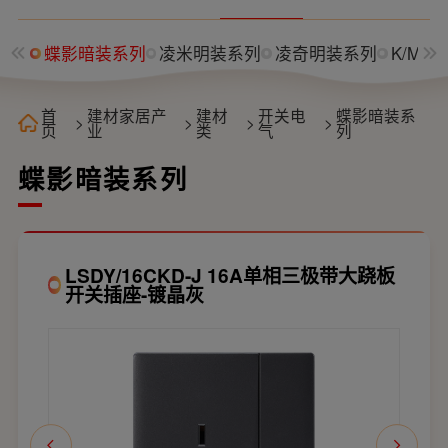
蝶影暗装系列
凌米明装系列
凌奇明装系列
K/M
首
建材家居产
建材
开关电
蝶影暗装系
>
>
>
>
页
业
类
气
列
蝶影暗装系列
LSDY/16CKD-J 16A单相三极带大跷板
开关插座-镀晶灰