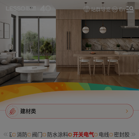
站群导览
En
建材类
树脂瓦
消防
阀门
防水涂料
开关电气
电线
密封胶