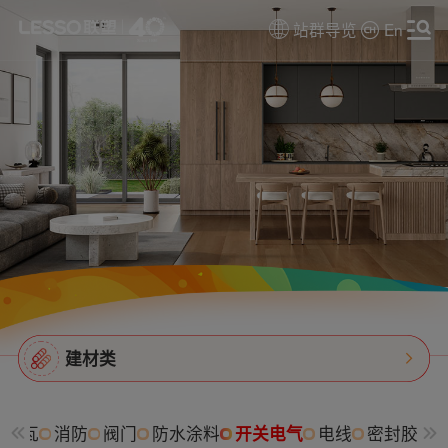
站群导览
En
建材类
树脂瓦
消防
阀门
防水涂料
开关电气
电线
密封胶