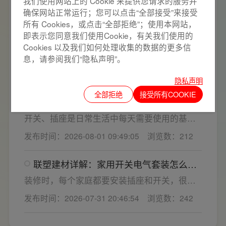
我们使用网站上的 Cookie 来提供您请求的服务并
频繁跳闸大多源于电压波动、配件适配性不足
发布时间：2026-08-01 10:08:22
浏览数：210
确保网站正常运行；您可以点击“全部接受”来接受
或防护结构设计缺陷。联塑建材依托成熟的电
所有 Cookies，或点击“全部拒绝”；使用本网站，
气研发与工程应用经验，打造高品质家装开关
即表示您同意我们使用Cookie，有关我们使用的
家居多媒体布线箱选购指南，专业家用开
电气套装产品，结构设计科学、稳压防护性能
关电气套装厂家为您详解
Cookies 以及我们如何处理收集的数据的更多信
优异，可有效应对电压瞬变、电网波动等场
多媒体箱大多暗装在入户大门两侧，既是家居
息，请参阅我们“隐私声明”。
景，减少无故跳闸、误跳闸等故障问题。
弱电线路的集中收纳载体，也会影响墙面整体
发布时间：2026-08-01 09:59:53
浏览数：195
装修美观度，外观颜值、内部空间、模块化功
隐私声明
能都是核心选购指标。不少业主装修采购时会
全部拒绝
接受所有COOKIE
如何规划开关插座数量与位置？靠谱家用
一站式配齐全屋电气产品，选择综合实力过硬
开关电气套装品牌怎么选？
的家用开关电气套装厂家，可以同时搞定开关
开关、插座是日常生活中每天需要使用的基础
插座、配电箱、多媒体布线箱等全套产品，采
电气配件。随着家用电器的普及，需要的电源
发布时间：2026-08-01 09:49:05
浏览数：212
购与售后更省心。
插座和开关也会越来越多。装修前期除了规划
点位，挑选靠谱的家用开关电气套装品牌同样
联塑建材详解：家用开关电气套装怎么
关键。如果装修时开关、插座的数量设置不
选，开关插座怎么安装更安全
够，或者开关、插座的位置设置不合理，会给
装修时，每个家庭都要安装插座和开关，很多
今后的日常生活带来诸多不便，甚至留下安全
业主在挑选家用开关电气套装之后，并不清楚
发布时间：2026-07-31 20:46:54
浏览数：242
隐患。 所以装修前一定要精心规划开关、插座
插座、开关合理的离地高度以及规范的安装方
数量和位置。
式，稍有疏忽就会埋下用电隐患。想要居家用