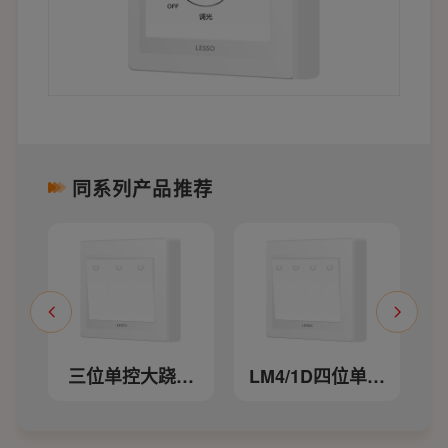
同系列产品推荐
控
三位单控大跷板
LM4/1D四位单控
开关
大跷板开关