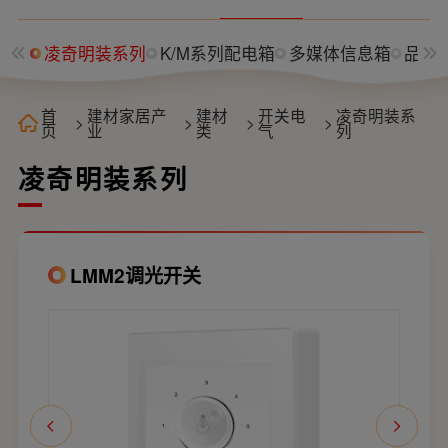
系列
凌奇明装系列
K/M系列配电箱
多媒体信息箱
品雅
首
建材家居产
建材
开关电
凌奇明装系
>
>
>
>
页
业
类
气
列
凌奇明装系列
LMM2调光开关