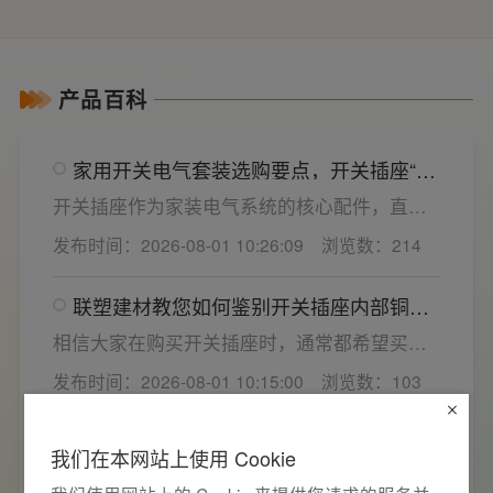
产品百科
家用开关电气套装选购要点，开关插座“七
看”甄选技巧
开关插座作为家装电气系统的核心配件，直接
决定居家用电的安全性与实用性，选材好坏影
发布时间：2026-08-01 10:26:09
浏览数：214
响着长期居住体验。想要一站式搞定全屋电气
选材，选对一套靠谱的家用开关电气套装尤为
联塑建材教您如何鉴别开关插座内部铜片
关键。联塑建材总结专业选购“七看”技巧，帮大
质量
家精准避坑，挑选安全耐用的开关插座产品。
相信大家在购买开关插座时，通常都希望买到
一款寿命长，质量好的产品，那么对于开关插
发布时间：2026-08-01 10:15:00
浏览数：103
座而言，其里面的铜片好坏就直接决定了它的
质量。在相同材质情况下看铜片的长短，铜片
联塑建材告诉你空气开关频繁跳闸的核心
越长越好(因为铜片长度决定了插座距离的大
我们在本网站上使用 Cookie
原因与技术对策
小，插孔间距越宽二三插同时插入越方便)。
电路稳定、开关可靠是用电安全的基础，空开