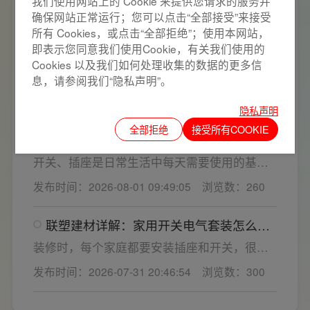
我们使用网站上的 Cookie 来提供您请求的服务并
频繁跳闸大多源于电压波动、配件适配性不足
发布时间：2026-08-01 10:08:22
浏览数：266
确保网站正常运行；您可以点击“全部接受”来接受
或防护结构设计缺陷。联塑建材依托成熟的电
所有 Cookies，或点击“全部拒绝”；使用本网站，
气研发与工程应用经验，打造高品质家装开关
即表示您同意我们使用Cookie，有关我们使用的
家居多媒体布线箱选购指南，专业家用开
电气套装产品，结构设计科学、稳压防护性能
关电气套装厂家为您详解
Cookies 以及我们如何处理收集的数据的更多信
优异，可有效应对电压瞬变、电网波动等场
多媒体箱大多暗装在入户大门两侧，既是家居
息，请参阅我们“隐私声明”。
景，减少无故跳闸、误跳闸等故障问题。
弱电线路的集中收纳载体，也会影响墙面整体
发布时间：2026-08-01 09:59:53
浏览数：241
装修美观度，外观颜值、内部空间、模块化功
隐私声明
能都是核心选购指标。不少业主装修采购时会
全部拒绝
接受所有COOKIE
如何规划开关插座数量与位置？靠谱家用
一站式配齐全屋电气产品，选择综合实力过硬
开关电气套装品牌怎么选？
的家用开关电气套装厂家，可以同时搞定开关
开关、插座是日常生活中每天需要使用的基础
插座、配电箱、多媒体布线箱等全套产品，采
电气配件。随着家用电器的普及，需要的电源
发布时间：2026-08-01 09:49:05
浏览数：260
购与售后更省心。
插座和开关也会越来越多。装修前期除了规划
点位，挑选靠谱的家用开关电气套装品牌同样
联塑建材详解：家用开关电气套装怎么
关键。如果装修时开关、插座的数量设置不
选，开关插座怎么安装更安全
够，或者开关、插座的位置设置不合理，会给
装修时，每个家庭都要安装插座和开关，很多
今后的日常生活带来诸多不便，甚至留下安全
业主在挑选家用开关电气套装之后，并不清楚
发布时间：2026-07-31 20:46:54
浏览数：300
隐患。 所以装修前一定要精心规划开关、插座
插座、开关合理的离地高度以及规范的安装方
数量和位置。
式，稍有疏忽就会埋下用电隐患。想要居家用