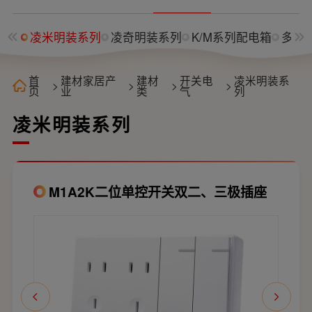
系列
凌米明装系列
凌奇明装系列
K/M系列配电箱
多媒
首
建材家居产
建材
开关电
凌米明装系
>
>
>
>
页
业
类
气
列
凌米明装系列
M1A2K二位单控开关双二、三极插座