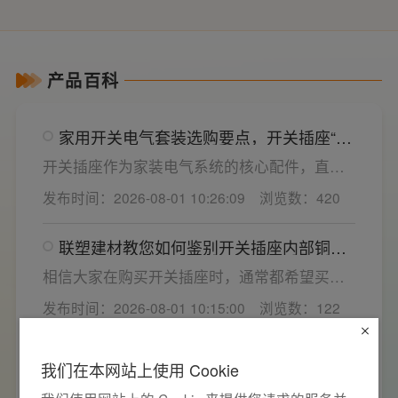
产品百科
家用开关电气套装选购要点，开关插座“七
看”甄选技巧
开关插座作为家装电气系统的核心配件，直接
决定居家用电的安全性与实用性，选材好坏影
发布时间：2026-08-01 10:26:09
浏览数：420
响着长期居住体验。想要一站式搞定全屋电气
选材，选对一套靠谱的家用开关电气套装尤为
联塑建材教您如何鉴别开关插座内部铜片
关键。联塑建材总结专业选购“七看”技巧，帮大
质量
家精准避坑，挑选安全耐用的开关插座产品。
相信大家在购买开关插座时，通常都希望买到
一款寿命长，质量好的产品，那么对于开关插
发布时间：2026-08-01 10:15:00
浏览数：122
座而言，其里面的铜片好坏就直接决定了它的
质量。在相同材质情况下看铜片的长短，铜片
联塑建材告诉你空气开关频繁跳闸的核心
越长越好(因为铜片长度决定了插座距离的大
我们在本网站上使用 Cookie
原因与技术对策
小，插孔间距越宽二三插同时插入越方便)。
电路稳定、开关可靠是用电安全的基础，空开