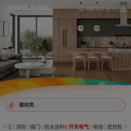
站群导览
En
建材类
树脂瓦
消防
阀门
防水涂料
开关电气
电线
密封胶