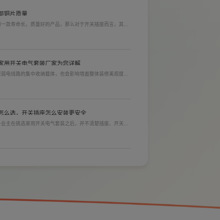
部铜片质量
到一款寿命长，质量好的产品，那么对于开关插座而言，其里
材质情况下看铜片的长短，铜片越长越好(因为铜片长度决定
插入越方便)。
家用开关电气套装厂家为您详解
居弱电线路的集中收纳载体，也会影响墙面整体装修美观度，
选购指标。不少业主装修采购时会一站式配齐全屋电气产品，
，可以同时搞定开关插座、配电箱、多媒体布线箱等全套产
怎么选，开关插座怎么安装更安全
多业主在挑选家用开关电气套装之后，并不清楚插座、开关合
忽就会埋下用电隐患。想要居家用电长久安全，必须做到选对