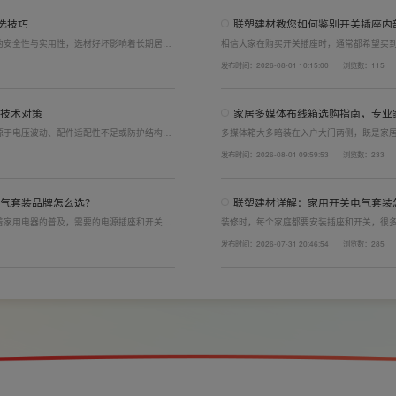
选技巧
联塑建材教您如何鉴别开关插座内
的安全性与实用性，选材好坏影响着长期居住
相信大家在购买开关插座时，通常都希望买
开关电气套装尤为关键。联塑建材总结专业选
面的铜片好坏就直接决定了它的质量。在相同
发布时间：2026-08-01 10:15:00
浏览数：115
产品。
了插座距离的大小，插孔间距越宽二三插同时
技术对策
家居多媒体布线箱选购指南，专业
源于电压波动、配件适配性不足或防护结构设
多媒体箱大多暗装在入户大门两侧，既是家
造高品质家装开关电气套装产品，结构设计科
外观颜值、内部空间、模块化功能都是核心
发布时间：2026-08-01 09:59:53
浏览数：233
场景，减少无故跳闸、误跳闸等故障问题。
选择综合实力过硬的家用开关电气套装厂家
品，采购与售后更省心。
气套装品牌怎么选？
联塑建材详解：家用开关电气套装
着家用电器的普及，需要的电源插座和开关也
装修时，每个家庭都要安装插座和开关，很
电气套装品牌同样关键。如果装修时开关、插
理的离地高度以及规范的安装方式，稍有疏
发布时间：2026-07-31 20:46:54
浏览数：285
给今后的日常生活带来诸多不便，甚至留下安
产品+规范安装双重达标。
。