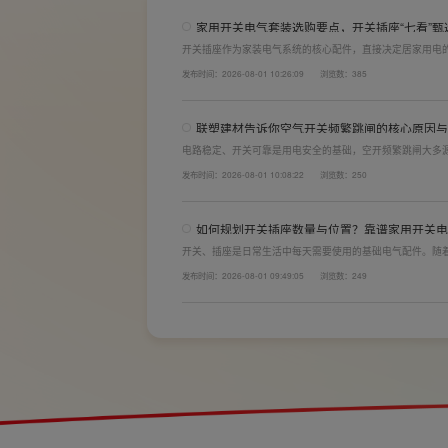
家用开关电气套装选购要点，开关插座“七看”甄
开关插座作为家装电气系统的核心配件，直接决定居家用电
体验。想要一站式搞定全屋电气选材，选对一套靠谱的家用
发布时间：2026-08-01 10:26:09
浏览数：385
购“七看”技巧，帮大家精准避坑，挑选安全耐用的开关插座
联塑建材告诉你空气开关频繁跳闸的核心原因与
电路稳定、开关可靠是用电安全的基础，空开频繁跳闸大多
计缺陷。联塑建材依托成熟的电气研发与工程应用经验，打
发布时间：2026-08-01 10:08:22
浏览数：250
学、稳压防护性能优异，可有效应对电压瞬变、电网波动等
如何规划开关插座数量与位置？靠谱家用开关电
开关、插座是日常生活中每天需要使用的基础电气配件。随
会越来越多。装修前期除了规划点位，挑选靠谱的家用开关
发布时间：2026-08-01 09:49:05
浏览数：249
座的数量设置不够，或者开关、插座的位置设置不合理，会
全隐患。 所以装修前一定要精心规划开关、插座数量和位置