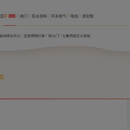
脂瓦
消防
阀门
防水涂料
开关电气
电线
密封胶
自动喷水灭火
应急照明灯具
防火门
七氟丙烷灭火系统
X