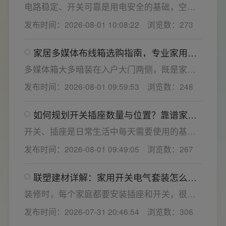
小，插孔间距越宽二三插同时插入越方便)。
电路稳定、开关可靠是用电安全的基础，空开
频繁跳闸大多源于电压波动、配件适配性不足
发布时间：2026-08-01 10:08:22
浏览数：273
或防护结构设计缺陷。联塑建材依托成熟的电
气研发与工程应用经验，打造高品质家装开关
家居多媒体布线箱选购指南，专业家用开
电气套装产品，结构设计科学、稳压防护性能
关电气套装厂家为您详解
优异，可有效应对电压瞬变、电网波动等场
多媒体箱大多暗装在入户大门两侧，既是家居
景，减少无故跳闸、误跳闸等故障问题。
弱电线路的集中收纳载体，也会影响墙面整体
发布时间：2026-08-01 09:59:53
浏览数：248
装修美观度，外观颜值、内部空间、模块化功
能都是核心选购指标。不少业主装修采购时会
如何规划开关插座数量与位置？靠谱家用
一站式配齐全屋电气产品，选择综合实力过硬
开关电气套装品牌怎么选？
的家用开关电气套装厂家，可以同时搞定开关
开关、插座是日常生活中每天需要使用的基础
插座、配电箱、多媒体布线箱等全套产品，采
电气配件。随着家用电器的普及，需要的电源
发布时间：2026-08-01 09:49:05
浏览数：267
购与售后更省心。
插座和开关也会越来越多。装修前期除了规划
点位，挑选靠谱的家用开关电气套装品牌同样
联塑建材详解：家用开关电气套装怎么
关键。如果装修时开关、插座的数量设置不
选，开关插座怎么安装更安全
够，或者开关、插座的位置设置不合理，会给
装修时，每个家庭都要安装插座和开关，很多
今后的日常生活带来诸多不便，甚至留下安全
业主在挑选家用开关电气套装之后，并不清楚
发布时间：2026-07-31 20:46:54
浏览数：306
隐患。 所以装修前一定要精心规划开关、插座
插座、开关合理的离地高度以及规范的安装方