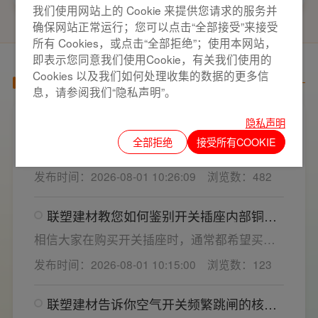
我们使用网站上的 Cookie 来提供您请求的服务并
确保网站正常运行；您可以点击“全部接受”来接受
所有 Cookies，或点击“全部拒绝”；使用本网站，
即表示您同意我们使用Cookie，有关我们使用的
Cookies 以及我们如何处理收集的数据的更多信
产品百科
息，请参阅我们“隐私声明”。
隐私声明
家用开关电气套装选购要点，开关插座“七
看”甄选技巧
全部拒绝
接受所有COOKIE
开关插座作为家装电气系统的核心配件，直接
决定居家用电的安全性与实用性，选材好坏影
发布时间：2026-08-01 10:26:09
浏览数：482
响着长期居住体验。想要一站式搞定全屋电气
选材，选对一套靠谱的家用开关电气套装尤为
联塑建材教您如何鉴别开关插座内部铜片
关键。联塑建材总结专业选购“七看”技巧，帮大
质量
家精准避坑，挑选安全耐用的开关插座产品。
相信大家在购买开关插座时，通常都希望买到
一款寿命长，质量好的产品，那么对于开关插
发布时间：2026-08-01 10:15:00
浏览数：123
座而言，其里面的铜片好坏就直接决定了它的
质量。在相同材质情况下看铜片的长短，铜片
联塑建材告诉你空气开关频繁跳闸的核心
越长越好(因为铜片长度决定了插座距离的大
原因与技术对策