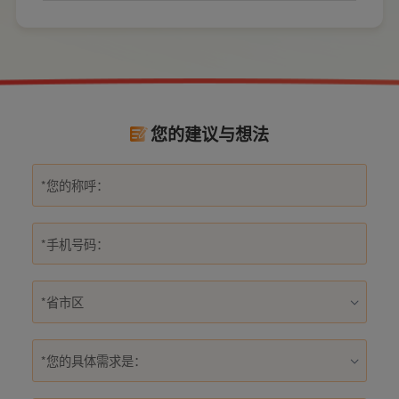
数量和位置。
式，稍有疏忽就会埋下用电隐患。想要居家用
电长久安全，必须做到选对产品+规范安装双重
达标。
您的建议与想法
*您的具体需求是：