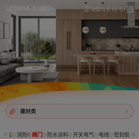
站群导览
En
建材类
树脂瓦
消防
阀门
防水涂料
开关电气
电线
密封胶