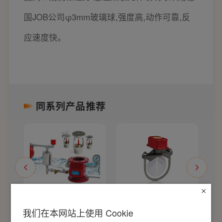
国JOB公司φ3mm玻璃球,强度高,动作可靠,反
应速度快。
同系列产品推荐
特
ZSFZ型湿式报警
ZSJZ马鞍式水流
我们在本网站上使用 Cookie
洒
阀
指示器