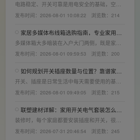
小，插孔间距越宽二三插同时插入越方便)。
电路稳定、开关可靠是用电安全的基础，空开
频繁跳闸大多源于电压波动、配件适配性不足
发布时间：2026-08-01 10:08:22
浏览数：214
或防护结构设计缺陷。联塑建材依托成熟的电
气研发与工程应用经验，打造高品质家装开关
家居多媒体布线箱选购指南，专业家用开
电气套装产品，结构设计科学、稳压防护性能
关电气套装厂家为您详解
优异，可有效应对电压瞬变、电网波动等场
多媒体箱大多暗装在入户大门两侧，既是家居
景，减少无故跳闸、误跳闸等故障问题。
弱电线路的集中收纳载体，也会影响墙面整体
发布时间：2026-08-01 09:59:53
浏览数：200
装修美观度，外观颜值、内部空间、模块化功
能都是核心选购指标。不少业主装修采购时会
如何规划开关插座数量与位置？靠谱家用
一站式配齐全屋电气产品，选择综合实力过硬
开关电气套装品牌怎么选？
的家用开关电气套装厂家，可以同时搞定开关
开关、插座是日常生活中每天需要使用的基础
插座、配电箱、多媒体布线箱等全套产品，采
电气配件。随着家用电器的普及，需要的电源
发布时间：2026-08-01 09:49:05
浏览数：215
购与售后更省心。
插座和开关也会越来越多。装修前期除了规划
点位，挑选靠谱的家用开关电气套装品牌同样
联塑建材详解：家用开关电气套装怎么
关键。如果装修时开关、插座的数量设置不
选，开关插座怎么安装更安全
够，或者开关、插座的位置设置不合理，会给
装修时，每个家庭都要安装插座和开关，很多
今后的日常生活带来诸多不便，甚至留下安全
业主在挑选家用开关电气套装之后，并不清楚
发布时间：2026-07-31 20:46:54
浏览数：245
隐患。 所以装修前一定要精心规划开关、插座
插座、开关合理的离地高度以及规范的安装方