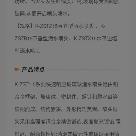
场所。当火灾发生时温度升高,玻璃球受热膨胀
破碎,从而开启喷头喷水。
【规格】K-ZSTZ15直立型洒水喷头 、K-
ZSTB15下垂型洒水喷头、K-ZSTX15水平边墙
型洒水喷头
产品特点
K-ZST1 5系列快速响应玻璃球酒水喷头是由铜
合金框架、玻璃球、密封件、螺钉和溅水盘等
装配而成。结构紧凑、外形精巧美观。喷头框
架采用高强度铜合金精密锻造,表面抛光镀铬,强
度高、耐腐蚀性好:感温热敏元件玻璃球采用德