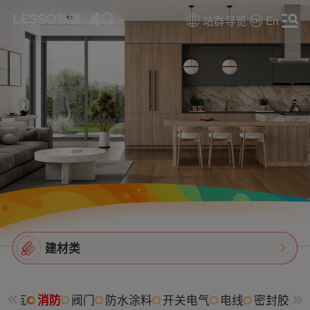
站群导览
En
建材类
树脂瓦
消防
阀门
防水涂料
开关电气
电线
密封胶