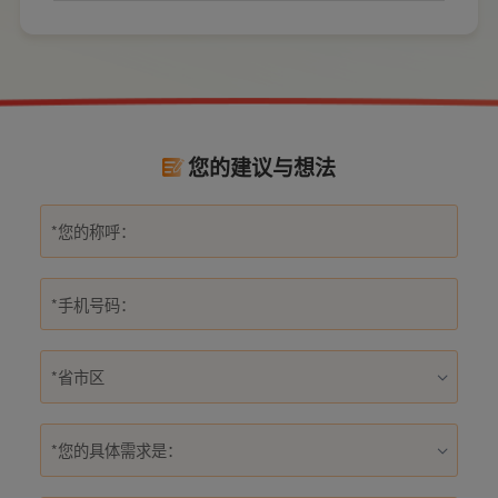
数量和位置。
式，稍有疏忽就会埋下用电隐患。想要居家用
电长久安全，必须做到选对产品+规范安装双重
达标。
您的建议与想法
*您的具体需求是：