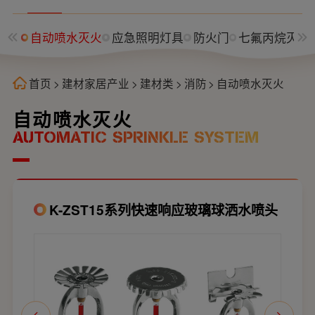
卷帘
自动喷水灭火
应急照明灯具
防火门
七氟丙烷灭火
首页
>
建材家居产业
>
建材类
>
消防
>
自动喷水灭火
自动喷水灭火
AUTOMATIC SPRINKLE SYSTEM
K-ZST15系列快速响应玻璃球洒水喷头