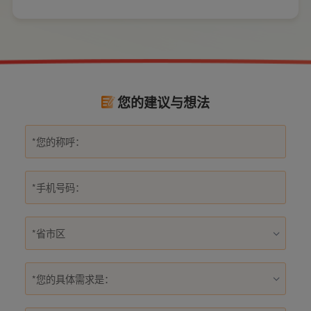
数量和位置。
式，稍有疏忽就会埋下用电隐患。想要居家用
电长久安全，必须做到选对产品+规范安装双重
达标。
您的建议与想法
*您的具体需求是：