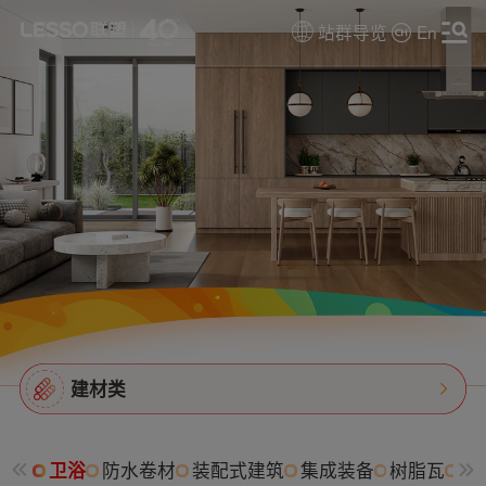
站群导览
En
建材类
卫浴
防水卷材
装配式建筑
集成装备
树脂瓦
消