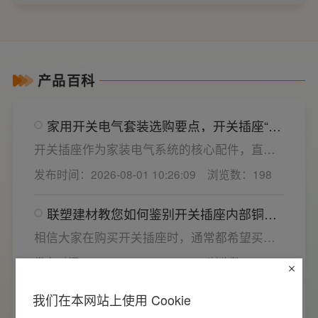
WP29210-B
WP29209-B
产品百科
家用开关电气套装选购要点，开关插座“七
看”甄选技巧
开关插座作为家装电气系统的核心配件，直接
决定居家用电的安全性与实用性，选材好坏影
发布时间：2026-08-01 10:26:09
浏览数：198
响着长期居住体验。想要一站式搞定全屋电气
选材，选对一套靠谱的家用开关电气套装尤为
联塑建材教您如何鉴别开关插座内部铜片
关键。联塑建材总结专业选购“七看”技巧，帮大
质量
家精准避坑，挑选安全耐用的开关插座产品。
相信大家在购买开关插座时，通常都希望买到
一款寿命长，质量好的产品，那么对于开关插
发布时间：2026-08-01 10:15:00
浏览数：98
座而言，其里面的铜片好坏就直接决定了它的
质量。在相同材质情况下看铜片的长短，铜片
我们在本网站上使用 Cookie
联塑建材告诉你空气开关频繁跳闸的核心
越长越好(因为铜片长度决定了插座距离的大
原因与技术对策