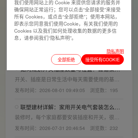
小，插孔间距越宽二三插同时插入越方便)。
我们使用网站上的 Cookie 来提供您请求的服务并
电路稳定、开关可靠是用电安全的基础，空开
确保网站正常运行；您可以点击“全部接受”来接受
频繁跳闸大多源于电压波动、配件适配性不足
发布时间：2026-08-01 10:08:22
浏览数：197
所有 Cookies，或点击“全部拒绝”；使用本网站，
或防护结构设计缺陷。联塑建材依托成熟的电
即表示您同意我们使用Cookie，有关我们使用的
气研发与工程应用经验，打造高品质家装开关
家居多媒体布线箱选购指南，专业家用开
Cookies 以及我们如何处理收集的数据的更多信
电气套装产品，结构设计科学、稳压防护性能
关电气套装厂家为您详解
息，请参阅我们“隐私声明”。
优异，可有效应对电压瞬变、电网波动等场
多媒体箱大多暗装在入户大门两侧，既是家居
景，减少无故跳闸、误跳闸等故障问题。
弱电线路的集中收纳载体，也会影响墙面整体
隐私声明
发布时间：2026-08-01 09:59:53
浏览数：187
装修美观度，外观颜值、内部空间、模块化功
全部拒绝
接受所有COOKIE
能都是核心选购指标。不少业主装修采购时会
如何规划开关插座数量与位置？靠谱家用
一站式配齐全屋电气产品，选择综合实力过硬
开关电气套装品牌怎么选？
的家用开关电气套装厂家，可以同时搞定开关
开关、插座是日常生活中每天需要使用的基础
插座、配电箱、多媒体布线箱等全套产品，采
电气配件。随着家用电器的普及，需要的电源
发布时间：2026-08-01 09:49:05
浏览数：195
购与售后更省心。
插座和开关也会越来越多。装修前期除了规划
点位，挑选靠谱的家用开关电气套装品牌同样
联塑建材详解：家用开关电气套装怎么
关键。如果装修时开关、插座的数量设置不
选，开关插座怎么安装更安全
够，或者开关、插座的位置设置不合理，会给
装修时，每个家庭都要安装插座和开关，很多
今后的日常生活带来诸多不便，甚至留下安全
业主在挑选家用开关电气套装之后，并不清楚
发布时间：2026-07-31 20:46:54
浏览数：232
隐患。 所以装修前一定要精心规划开关、插座
插座、开关合理的离地高度以及规范的安装方