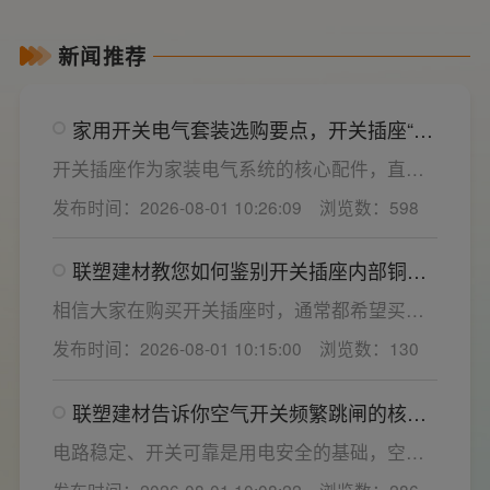
新闻推荐
家用开关电气套装选购要点，开关插座“七
看”甄选技巧
开关插座作为家装电气系统的核心配件，直接
决定居家用电的安全性与实用性，选材好坏影
发布时间：2026-08-01 10:26:09
浏览数：598
响着长期居住体验。想要一站式搞定全屋电气
选材，选对一套靠谱的家用开关电气套装尤为
联塑建材教您如何鉴别开关插座内部铜片
关键。联塑建材总结专业选购“七看”技巧，帮大
质量
家精准避坑，挑选安全耐用的开关插座产品。
相信大家在购买开关插座时，通常都希望买到
一款寿命长，质量好的产品，那么对于开关插
发布时间：2026-08-01 10:15:00
浏览数：130
座而言，其里面的铜片好坏就直接决定了它的
质量。在相同材质情况下看铜片的长短，铜片
联塑建材告诉你空气开关频繁跳闸的核心
越长越好(因为铜片长度决定了插座距离的大
原因与技术对策
小，插孔间距越宽二三插同时插入越方便)。
电路稳定、开关可靠是用电安全的基础，空开
频繁跳闸大多源于电压波动、配件适配性不足
发布时间：2026-08-01 10:08:22
浏览数：286