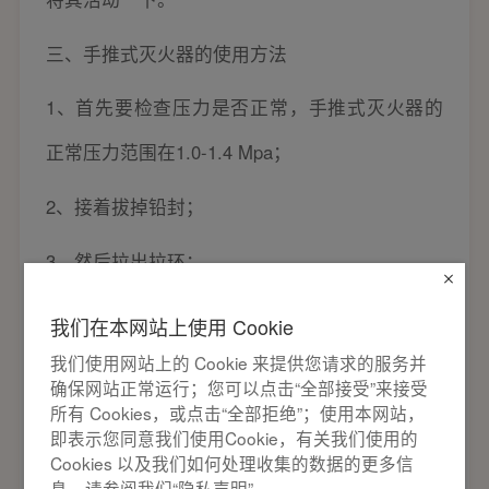
三、手推式灭火器的使用方法
1、首先要检查压力是否正常，手推式灭火器的
正常压力范围在1.0-1.4 Mpa；
2、接着拔掉铅封；
3、然后拉出拉环；
4、紧接着再拉直导管；
我们在本网站上使用 Cookie
我们使用网站上的 Cookie 来提供您请求的服务并
5、一个人握住喷嘴，对准火源3-5米处；
确保网站正常运行；您可以点击“全部接受”来接受
所有 Cookies，或点击“全部拒绝”；使用本网站，
6、另一个人再向上提阀门，直至完全打开阀
即表示您同意我们使用Cookie，有关我们使用的
Cookies 以及我们如何处理收集的数据的更多信
门，从而进行灭火。
息，请参阅我们“隐私声明”。