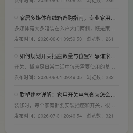
或防护结构设计缺陷。联塑建材依托成熟的电
气研发与工程应用经验，打造高品质家装开关
家居多媒体布线箱选购指南，专业家用开
电气套装产品，结构设计科学、稳压防护性能
关电气套装厂家为您详解
优异，可有效应对电压瞬变、电网波动等场
多媒体箱大多暗装在入户大门两侧，既是家居
景，减少无故跳闸、误跳闸等故障问题。
弱电线路的集中收纳载体，也会影响墙面整体
发布时间：2026-08-01 09:59:53
浏览数：261
装修美观度，外观颜值、内部空间、模块化功
能都是核心选购指标。不少业主装修采购时会
如何规划开关插座数量与位置？靠谱家用
一站式配齐全屋电气产品，选择综合实力过硬
开关电气套装品牌怎么选？
的家用开关电气套装厂家，可以同时搞定开关
开关、插座是日常生活中每天需要使用的基础
插座、配电箱、多媒体布线箱等全套产品，采
电气配件。随着家用电器的普及，需要的电源
发布时间：2026-08-01 09:49:05
浏览数：282
购与售后更省心。
插座和开关也会越来越多。装修前期除了规划
点位，挑选靠谱的家用开关电气套装品牌同样
联塑建材详解：家用开关电气套装怎么
关键。如果装修时开关、插座的数量设置不
选，开关插座怎么安装更安全
够，或者开关、插座的位置设置不合理，会给
装修时，每个家庭都要安装插座和开关，很多
今后的日常生活带来诸多不便，甚至留下安全
业主在挑选家用开关电气套装之后，并不清楚
发布时间：2026-07-31 20:46:54
浏览数：321
隐患。 所以装修前一定要精心规划开关、插座
插座、开关合理的离地高度以及规范的安装方
数量和位置。
式，稍有疏忽就会埋下用电隐患。想要居家用