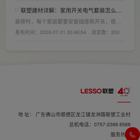
点位，挑选靠谱的家用开关电气套装品牌同样
联塑建材详解：家用开关电气套装怎么
关键。如果装修时开关、插座的数量设置不
选，开关插座怎么安装更安全
够，或者开关、插座的位置设置不合理，会给
装修时，每个家庭都要安装插座和开关，很多
今后的日常生活带来诸多不便，甚至留下安全
业主在挑选家用开关电气套装之后，并不清楚
发布时间：2026-07-31 20:46:54
浏览数：250
隐患。 所以装修前一定要精心规划开关、插座
插座、开关合理的离地高度以及规范的安装方
数量和位置。
式，稍有疏忽就会埋下用电隐患。想要居家用
电长久安全，必须做到选对产品+规范安装双重
达标。
地 址： 广东佛山市顺德区龙江镇龙洲路联塑工业村
总机电话：0757-2388 8588
服务热线