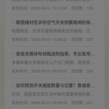
一款寿命长，质量好的产品，那么对于开关插
发布时间：2026-08-01 10:15:00
浏览数：106
座而言，其里面的铜片好坏就直接决定了它的
质量。在相同材质情况下看铜片的长短，铜片
联塑建材告诉你空气开关频繁跳闸的核心
越长越好(因为铜片长度决定了插座距离的大
原因与技术对策
小，插孔间距越宽二三插同时插入越方便)。
电路稳定、开关可靠是用电安全的基础，空开
频繁跳闸大多源于电压波动、配件适配性不足
发布时间：2026-08-01 10:08:22
浏览数：220
或防护结构设计缺陷。联塑建材依托成熟的电
气研发与工程应用经验，打造高品质家装开关
家居多媒体布线箱选购指南，专业家用开
电气套装产品，结构设计科学、稳压防护性能
关电气套装厂家为您详解
优异，可有效应对电压瞬变、电网波动等场
多媒体箱大多暗装在入户大门两侧，既是家居
景，减少无故跳闸、误跳闸等故障问题。
弱电线路的集中收纳载体，也会影响墙面整体
发布时间：2026-08-01 09:59:53
浏览数：206
装修美观度，外观颜值、内部空间、模块化功
能都是核心选购指标。不少业主装修采购时会
如何规划开关插座数量与位置？靠谱家用
一站式配齐全屋电气产品，选择综合实力过硬
开关电气套装品牌怎么选？
的家用开关电气套装厂家，可以同时搞定开关
开关、插座是日常生活中每天需要使用的基础
插座、配电箱、多媒体布线箱等全套产品，采
电气配件。随着家用电器的普及，需要的电源
发布时间：2026-08-01 09:49:05
浏览数：221
购与售后更省心。
插座和开关也会越来越多。装修前期除了规划