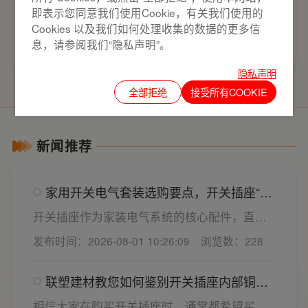
即表示您同意我们使用Cookie，有关我们使用的
Cookies 以及我们如何处理收集的数据的更多信
返回列表
上一篇
下一篇
息，请参阅我们“隐私声明”。
隐私声明
全部拒绝
接受所有COOKIE
新闻推荐
家用开关电气套装选购要点，开关插座“七
看”甄选技巧
开关插座作为家装电气系统的核心配件，直接
决定居家用电的安全性与实用性，选材好坏影
发布时间：2026-08-01 10:26:09
浏览数：228
响着长期居住体验。想要一站式搞定全屋电气
选材，选对一套靠谱的家用开关电气套装尤为
联塑建材教您如何鉴别开关插座内部铜片
关键。联塑建材总结专业选购“七看”技巧，帮大
质量
家精准避坑，挑选安全耐用的开关插座产品。
相信大家在购买开关插座时，通常都希望买到