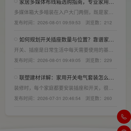
家居多媒体布线箱选购指南，专业家用开
电气套装产品，结构设计科学、稳压防护性能
关电气套装厂家为您详解
优异，可有效应对电压瞬变、电网波动等场
多媒体箱大多暗装在入户大门两侧，既是家居
景，减少无故跳闸、误跳闸等故障问题。
弱电线路的集中收纳载体，也会影响墙面整体
发布时间：2026-08-01 09:59:53
浏览数：212
装修美观度，外观颜值、内部空间、模块化功
能都是核心选购指标。不少业主装修采购时会
如何规划开关插座数量与位置？靠谱家用
一站式配齐全屋电气产品，选择综合实力过硬
开关电气套装品牌怎么选？
的家用开关电气套装厂家，可以同时搞定开关
开关、插座是日常生活中每天需要使用的基础
插座、配电箱、多媒体布线箱等全套产品，采
电气配件。随着家用电器的普及，需要的电源
发布时间：2026-08-01 09:49:05
浏览数：229
购与售后更省心。
插座和开关也会越来越多。装修前期除了规划
点位，挑选靠谱的家用开关电气套装品牌同样
联塑建材详解：家用开关电气套装怎么
关键。如果装修时开关、插座的数量设置不
选，开关插座怎么安装更安全
够，或者开关、插座的位置设置不合理，会给
装修时，每个家庭都要安装插座和开关，很多
今后的日常生活带来诸多不便，甚至留下安全
业主在挑选家用开关电气套装之后，并不清楚
发布时间：2026-07-31 20:46:54
浏览数：260
隐患。 所以装修前一定要精心规划开关、插座
插座、开关合理的离地高度以及规范的安装方
数量和位置。
式，稍有疏忽就会埋下用电隐患。想要居家用
电长久安全，必须做到选对产品+规范安装双重
达标。