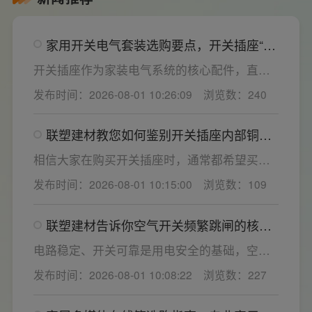
家用开关电气套装选购要点，开关插座“七
看”甄选技巧
开关插座作为家装电气系统的核心配件，直接
决定居家用电的安全性与实用性，选材好坏影
发布时间：2026-08-01 10:26:09
浏览数：240
响着长期居住体验。想要一站式搞定全屋电气
选材，选对一套靠谱的家用开关电气套装尤为
联塑建材教您如何鉴别开关插座内部铜片
关键。联塑建材总结专业选购“七看”技巧，帮大
质量
家精准避坑，挑选安全耐用的开关插座产品。
相信大家在购买开关插座时，通常都希望买到
一款寿命长，质量好的产品，那么对于开关插
发布时间：2026-08-01 10:15:00
浏览数：109
座而言，其里面的铜片好坏就直接决定了它的
质量。在相同材质情况下看铜片的长短，铜片
联塑建材告诉你空气开关频繁跳闸的核心
越长越好(因为铜片长度决定了插座距离的大
原因与技术对策
小，插孔间距越宽二三插同时插入越方便)。
电路稳定、开关可靠是用电安全的基础，空开
频繁跳闸大多源于电压波动、配件适配性不足
发布时间：2026-08-01 10:08:22
浏览数：227
或防护结构设计缺陷。联塑建材依托成熟的电
气研发与工程应用经验，打造高品质家装开关