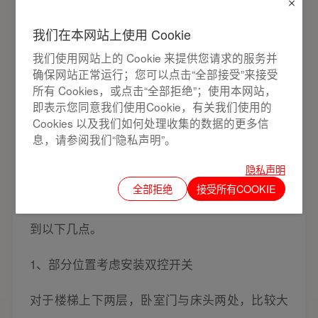
我们在本网站上使用 Cookie
我们使用网站上的 Cookie 来提供您请求的服务并
确保网站正常运行；您可以点击“全部接受”来接受
所有 Cookies，或点击“全部拒绝”；使用本网站，
四、其他规划需知
即表示您同意我们使用Cookie，有关我们使用的
Cookies 以及我们如何处理收集的数据的更多信
息，请参阅我们“隐私声明”。
考虑开关插座安装时，考虑地越周详越好，因为
如果规划安装合理，对于今后的生活将带来极大
隐私声明
全部拒绝
接受所有COOKIE
的便利。除了考虑数量和位置外，最好还要考虑
到以下几点。
1、部分位置考虑安装双控开关
对于楼梯上下两层，卧室门与床头两处，比较大