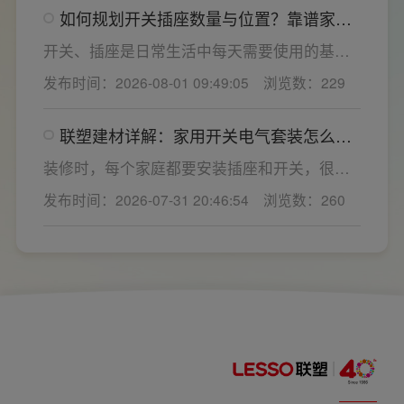
如何规划开关插座数量与位置？靠谱家用
一站式配齐全屋电气产品，选择综合实力过硬
开关电气套装品牌怎么选？
的家用开关电气套装厂家，可以同时搞定开关
开关、插座是日常生活中每天需要使用的基础
插座、配电箱、多媒体布线箱等全套产品，采
电气配件。随着家用电器的普及，需要的电源
发布时间：2026-08-01 09:49:05
浏览数：229
购与售后更省心。
插座和开关也会越来越多。装修前期除了规划
点位，挑选靠谱的家用开关电气套装品牌同样
联塑建材详解：家用开关电气套装怎么
关键。如果装修时开关、插座的数量设置不
选，开关插座怎么安装更安全
够，或者开关、插座的位置设置不合理，会给
装修时，每个家庭都要安装插座和开关，很多
今后的日常生活带来诸多不便，甚至留下安全
业主在挑选家用开关电气套装之后，并不清楚
发布时间：2026-07-31 20:46:54
浏览数：260
隐患。 所以装修前一定要精心规划开关、插座
插座、开关合理的离地高度以及规范的安装方
数量和位置。
式，稍有疏忽就会埋下用电隐患。想要居家用
电长久安全，必须做到选对产品+规范安装双重
达标。