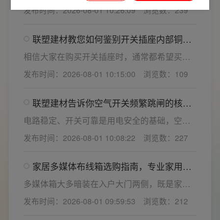
决定居家用电的安全性与实用性，选材好坏影
发布时间：2026-08-01 10:26:09
浏览数：239
响着长期居住体验。想要一站式搞定全屋电气
选材，选对一套靠谱的家用开关电气套装尤为
联塑建材教您如何鉴别开关插座内部铜片
关键。联塑建材总结专业选购“七看”技巧，帮大
质量
家精准避坑，挑选安全耐用的开关插座产品。
相信大家在购买开关插座时，通常都希望买到
一款寿命长，质量好的产品，那么对于开关插
发布时间：2026-08-01 10:15:00
浏览数：109
座而言，其里面的铜片好坏就直接决定了它的
质量。在相同材质情况下看铜片的长短，铜片
联塑建材告诉你空气开关频繁跳闸的核心
越长越好(因为铜片长度决定了插座距离的大
原因与技术对策
小，插孔间距越宽二三插同时插入越方便)。
电路稳定、开关可靠是用电安全的基础，空开
频繁跳闸大多源于电压波动、配件适配性不足
发布时间：2026-08-01 10:08:22
浏览数：227
或防护结构设计缺陷。联塑建材依托成熟的电
气研发与工程应用经验，打造高品质家装开关
家居多媒体布线箱选购指南，专业家用开
电气套装产品，结构设计科学、稳压防护性能
关电气套装厂家为您详解
优异，可有效应对电压瞬变、电网波动等场
多媒体箱大多暗装在入户大门两侧，既是家居
景，减少无故跳闸、误跳闸等故障问题。
弱电线路的集中收纳载体，也会影响墙面整体
发布时间：2026-08-01 09:59:53
浏览数：212
装修美观度，外观颜值、内部空间、模块化功
能都是核心选购指标。不少业主装修采购时会