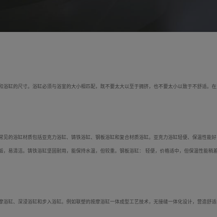
和浴缸的尺寸。浴缸必须与浴室的大小相匹配，既不要太大以至于拥挤，也不要太小以致于不舒适。在
常见的浴缸材质包括亚克力浴缸、铸铁浴缸、钢板浴缸和复合材质浴缸。亚克力浴缸轻便、保温性能好
垢，易清洁。铸铁浴缸坚固耐用，能保持水温，但较重。钢板浴缸： 轻便，价格适中，但保温性能稍
摩浴缸、深浸浴缸和步入浴缸。例如联塑的按摩浴缸一体成型工艺技术，无接缝一体化设计，营造舒适