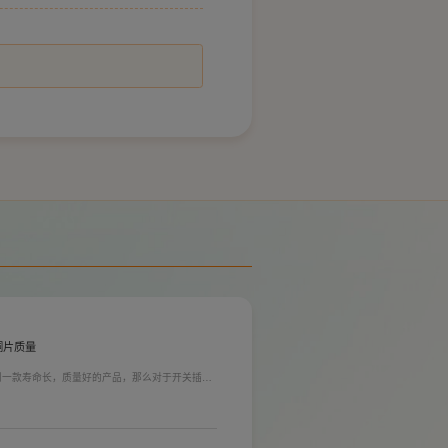
？
铜片质量
到一款寿命长，质量好的产品，那么对于开关插座
质量。在相同材质情况下看铜片的长短，铜片越长
插孔间距越宽二三插同时插入越方便)。