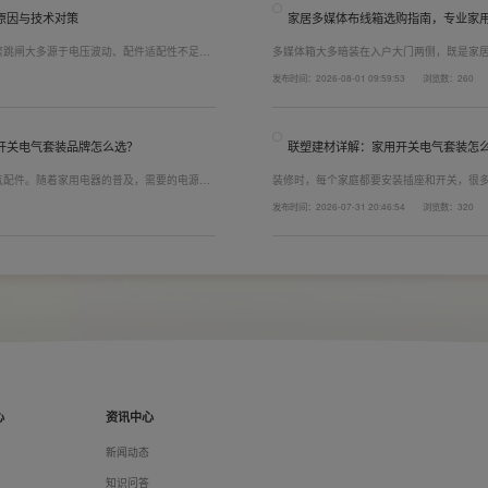
原因与技术对策
家居多媒体布线箱选购指南，专业家
繁跳闸大多源于电压波动、配件适配性不足或
多媒体箱大多暗装在入户大门两侧，既是家
发与工程应用经验，打造高品质家装开关电气
修美观度，外观颜值、内部空间、模块化功
发布时间：2026-08-01 09:59:53
浏览数：260
可有效应对电压瞬变、电网波动等场景，减少
式配齐全屋电气产品，选择综合实力过硬的
配电箱、多媒体布线箱等全套产品，采购与
开关电气套装品牌怎么选？
联塑建材详解：家用开关电气套装怎
气配件。随着家用电器的普及，需要的电源插
装修时，每个家庭都要安装插座和开关，很
，挑选靠谱的家用开关电气套装品牌同样关
座、开关合理的离地高度以及规范的安装方
发布时间：2026-07-31 20:46:54
浏览数：320
者开关、插座的位置设置不合理，会给今后的
久安全，必须做到选对产品+规范安装双重达
以装修前一定要精心规划开关、插座数量和位
心
资讯中心
们
新闻动态
料
知识问答