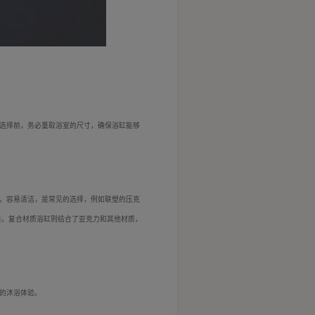
选择前，务必量取浴室的尺寸，确保浴缸能够
，容易清洁，是常见的选择，例如联塑的压克
差。复合材质浴缸则结合了亚克力和其他材质，
的沐浴体验。