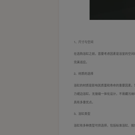
1、尺寸与空间
在选购浴缸之前，首要考虑因素是浴室的空间
完美适应。
2、材质的选择
浴缸的材质是影响其质量和寿命的重要因素。
力裙边浴缸，无接缝一体化设计，不易藏污纳
具有多重优点。
3、浴缸类型
浴缸有多种类型可供选择，包括标准浴缸、按