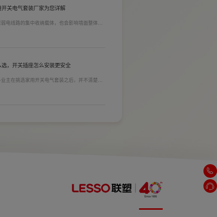
用开关电气套装厂家为您详解
居弱电线路的集中收纳载体，也会影响墙面整体装
能都是核心选购指标。不少业主装修采购时会一站
家用开关电气套装厂家，可以同时搞定开关插座、
售后更省心。
么选，开关插座怎么安装更安全
多业主在挑选家用开关电气套装之后，并不清楚插
式，稍有疏忽就会埋下用电隐患。想要居家用电长
标。