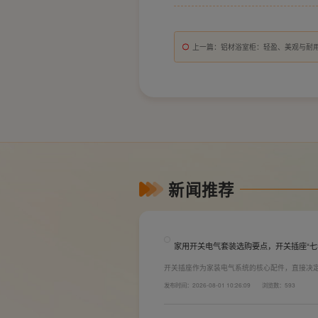
上一篇
：铝材浴室柜：轻盈、美观与耐
新闻推荐
家用开关电气套装选购要点，开关插座“七
开关插座作为家装电气系统的核心配件，直接决
着长期居住体验。想要一站式搞定全屋电气选材
发布时间：2026-08-01 10:26:09
浏览数：593
键。联塑建材总结专业选购“七看”技巧，帮大家