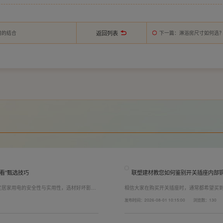
返回列表
用的结合
下一篇
：淋浴房尺寸如何选
看”甄选技巧
联塑建材教您如何鉴别开关插座内部
定居家用电的安全性与实用性，选材好坏影响
相信大家在购买开关插座时，通常都希望买
，选对一套靠谱的家用开关电气套装尤为关
而言，其里面的铜片好坏就直接决定了它的
发布时间：2026-08-01 10:15:00
浏览数：130
精准避坑，挑选安全耐用的开关插座产品。
越好(因为铜片长度决定了插座距离的大小，