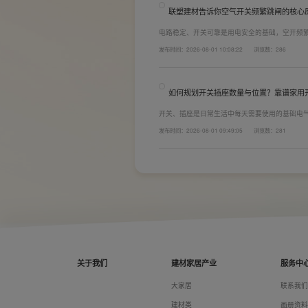
联塑建材告诉你空气开关频繁跳闸的核心
电路稳定、开关可靠是用电安全的基础，空开频
防护结构设计缺陷。联塑建材依托成熟的电气研
发布时间：2026-08-01 10:08:22
浏览数：286
套装产品，结构设计科学、稳压防护性能优异，
无故跳闸、误跳闸等故障问题。
如何规划开关插座数量与位置？靠谱家用
开关、插座是日常生活中每天需要使用的基础电
座和开关也会越来越多。装修前期除了规划点位
发布时间：2026-08-01 09:49:05
浏览数：281
键。如果装修时开关、插座的数量设置不够，或
日常生活带来诸多不便，甚至留下安全隐患。 所
置。
关于我们
建材家居产业
服务中
大家居
联系我
建材类
画册资