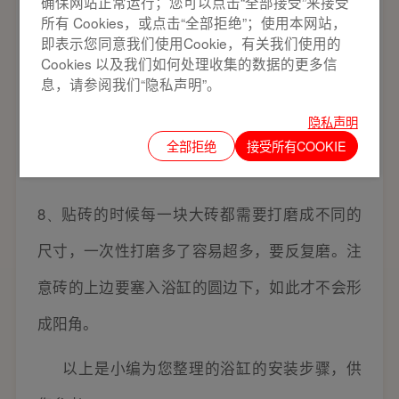
确保网站正常运行；您可以点击“全部接受”来接受
所有 Cookies，或点击“全部拒绝”；使用本网站，
洞，并按尺寸截取一个口，按尺寸的截取做一个
即表示您同意我们使用Cookie，有关我们使用的
防水、防腐处理的木板
(
厚度约为
40
毫米
)
，将按
Cookies 以及我们如何处理收集的数据的更多信
息，请参阅我们“隐私声明”。
计算得出的砖数与排列用建筑使用胶把砖贴在木
隐私声明
板上。在砖的边缘抹上密封胶，镶在箱体上。这
全部拒绝
接受所有COOKIE
作为检修口。
8、
贴砖的时候每一块大砖都需要打磨成不同的
尺寸，一次性打磨多了容易超多，要反复磨。注
意砖的上边要塞入浴缸的圆边下，如此才不会形
成阳角。
以上是小编为您整理的浴缸的安装步骤，供