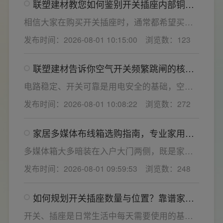
联塑建材教您如何鉴别开关插座内部铜片
关键。联塑建材总结专业选购“七看”技巧，帮大
质量
家精准避坑，挑选安全耐用的开关插座产品。
相信大家在购买开关插座时，通常都希望买到
一款寿命长，质量好的产品，那么对于开关插
发布时间：2026-08-01 10:15:00
浏览数：123
座而言，其里面的铜片好坏就直接决定了它的
质量。在相同材质情况下看铜片的长短，铜片
联塑建材告诉你空气开关频繁跳闸的核心
越长越好(因为铜片长度决定了插座距离的大
原因与技术对策
小，插孔间距越宽二三插同时插入越方便)。
电路稳定、开关可靠是用电安全的基础，空开
频繁跳闸大多源于电压波动、配件适配性不足
发布时间：2026-08-01 10:08:22
浏览数：272
或防护结构设计缺陷。联塑建材依托成熟的电
气研发与工程应用经验，打造高品质家装开关
家居多媒体布线箱选购指南，专业家用开
电气套装产品，结构设计科学、稳压防护性能
关电气套装厂家为您详解
优异，可有效应对电压瞬变、电网波动等场
多媒体箱大多暗装在入户大门两侧，既是家居
景，减少无故跳闸、误跳闸等故障问题。
弱电线路的集中收纳载体，也会影响墙面整体
发布时间：2026-08-01 09:59:53
浏览数：248
装修美观度，外观颜值、内部空间、模块化功
能都是核心选购指标。不少业主装修采购时会
如何规划开关插座数量与位置？靠谱家用
一站式配齐全屋电气产品，选择综合实力过硬
开关电气套装品牌怎么选？
的家用开关电气套装厂家，可以同时搞定开关
开关、插座是日常生活中每天需要使用的基础
插座、配电箱、多媒体布线箱等全套产品，采