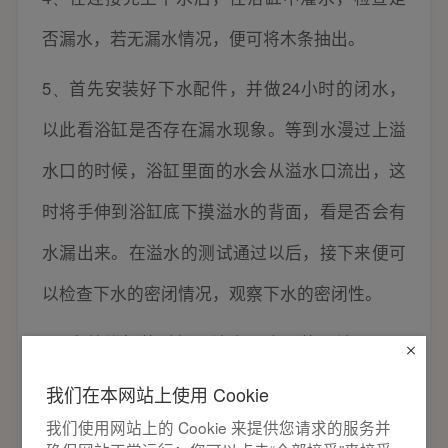
否漏水，若无漏水情况，便可将木条抽出。
5、
首先安装好下水配件，并做
24
小时的闭水，
以此看浴缸是否存在漏水现象。等到水漫过上溢
水口的时候，浴缸里面的水会从溢水口流出，这
时将手伸到浴缸底下摸溢水的背面，看是否会有
水漏出来。在溢水的测试通过以后，接下来便可
以检查下水的密闭情况，观察下水的密闭性。
6、
安放浴缸的时候要注意下水口的一端，需要
略高于下水口的另一端，方便后续的顺利排水。
我们在本网站上使用 Cookie
我们使用网站上的 Cookie 来提供您请求的服务并
7、
在下水口处留高
300
毫米，宽
400
毫米的孔