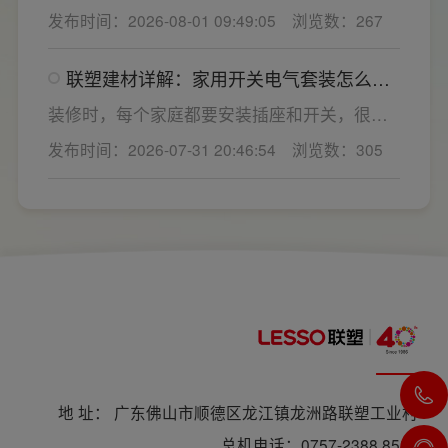
电气配件。随着家用电器的普及，需要的电源
发布时间：2026-08-01 09:49:05
浏览数：267
购与售后更省心。
插座和开关也会越来越多。装修前期除了规划
点位，挑选靠谱的家用开关电气套装品牌同样
联塑建材详解：家用开关电气套装怎么
关键。如果装修时开关、插座的数量设置不
选，开关插座怎么安装更安全
够，或者开关、插座的位置设置不合理，会给
装修时，每个家庭都要安装插座和开关，很多
今后的日常生活带来诸多不便，甚至留下安全
业主在挑选家用开关电气套装之后，并不清楚
发布时间：2026-07-31 20:46:54
浏览数：305
隐患。 所以装修前一定要精心规划开关、插座
插座、开关合理的离地高度以及规范的安装方
数量和位置。
式，稍有疏忽就会埋下用电隐患。想要居家用
电长久安全，必须做到选对产品+规范安装双重
达标。
地 址： 广东佛山市顺德区龙江镇龙洲路联塑工业村
总机电话：0757-2388 8588