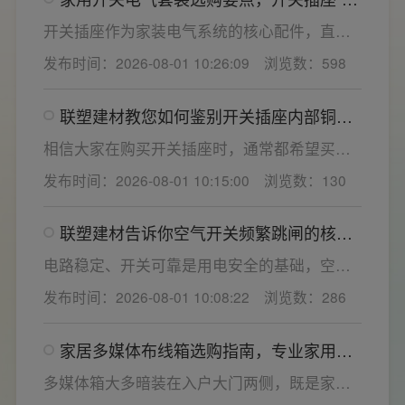
看”甄选技巧
开关插座作为家装电气系统的核心配件，直接
决定居家用电的安全性与实用性，选材好坏影
发布时间：2026-08-01 10:26:09
浏览数：598
响着长期居住体验。想要一站式搞定全屋电气
选材，选对一套靠谱的家用开关电气套装尤为
联塑建材教您如何鉴别开关插座内部铜片
关键。联塑建材总结专业选购“七看”技巧，帮大
质量
家精准避坑，挑选安全耐用的开关插座产品。
相信大家在购买开关插座时，通常都希望买到
一款寿命长，质量好的产品，那么对于开关插
发布时间：2026-08-01 10:15:00
浏览数：130
座而言，其里面的铜片好坏就直接决定了它的
质量。在相同材质情况下看铜片的长短，铜片
联塑建材告诉你空气开关频繁跳闸的核心
越长越好(因为铜片长度决定了插座距离的大
原因与技术对策
小，插孔间距越宽二三插同时插入越方便)。
电路稳定、开关可靠是用电安全的基础，空开
频繁跳闸大多源于电压波动、配件适配性不足
发布时间：2026-08-01 10:08:22
浏览数：286
或防护结构设计缺陷。联塑建材依托成熟的电
气研发与工程应用经验，打造高品质家装开关
家居多媒体布线箱选购指南，专业家用开
电气套装产品，结构设计科学、稳压防护性能
关电气套装厂家为您详解
优异，可有效应对电压瞬变、电网波动等场
多媒体箱大多暗装在入户大门两侧，既是家居
景，减少无故跳闸、误跳闸等故障问题。
弱电线路的集中收纳载体，也会影响墙面整体