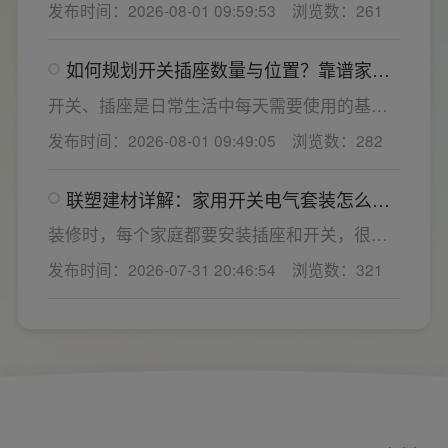
发布时间：2026-08-01 09:59:53
浏览数：261
装修美观度，外观颜值、内部空间、模块化功
能都是核心选购指标。不少业主装修采购时会
如何规划开关插座数量与位置？靠谱家用
一站式配齐全屋电气产品，选择综合实力过硬
开关电气套装品牌怎么选？
的家用开关电气套装厂家，可以同时搞定开关
开关、插座是日常生活中每天需要使用的基础
插座、配电箱、多媒体布线箱等全套产品，采
电气配件。随着家用电器的普及，需要的电源
发布时间：2026-08-01 09:49:05
浏览数：282
购与售后更省心。
插座和开关也会越来越多。装修前期除了规划
点位，挑选靠谱的家用开关电气套装品牌同样
联塑建材详解：家用开关电气套装怎么
关键。如果装修时开关、插座的数量设置不
选，开关插座怎么安装更安全
够，或者开关、插座的位置设置不合理，会给
装修时，每个家庭都要安装插座和开关，很多
今后的日常生活带来诸多不便，甚至留下安全
业主在挑选家用开关电气套装之后，并不清楚
发布时间：2026-07-31 20:46:54
浏览数：321
隐患。 所以装修前一定要精心规划开关、插座
插座、开关合理的离地高度以及规范的安装方
数量和位置。
式，稍有疏忽就会埋下用电隐患。想要居家用
电长久安全，必须做到选对产品+规范安装双重
达标。