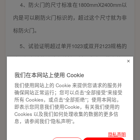
4、防火门的尺寸标准在1800mmX2400mm以
内是可以刷防火门标识的，超过这个尺寸就为非
标防火门。
5、试验证明超过单开1023或双开2123规格的
防火门在结构设计和关键原料及生产工艺上的要
求要比常规的防火门要求要更多，且产品的耐火
我们在本网站上使用 Cookie
性能较差，且质量不稳定等问题，所以公安部门
我们使用网站上的 Cookie 来提供您请求的服务并
确保网站正常运行；您可以点击“全部接受”来接受
规定：单扇防火门外形尺寸不超过1023，双扇防
所有 Cookies，或点击“全部拒绝”；使用本网站，
即表示您同意我们使用Cookie，有关我们使用的
火门外形尺寸不得超过2123。
Cookies 以及我们如何处理收集的数据的更多信
息，请参阅我们“隐私声明”。
6、对于非标防火门并没有强制性的限定，但
隐私声明
是要求生产企业必须具备稳定生产合格产品的能