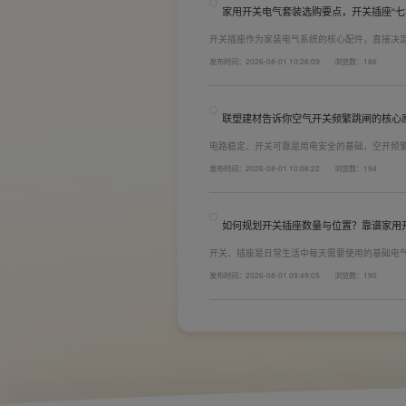
家用开关电气套装选购要点，开关插座“七
开关插座作为家装电气系统的核心配件，直接决
着长期居住体验。想要一站式搞定全屋电气选材
发布时间：2026-08-01 10:26:09
浏览数：186
键。联塑建材总结专业选购“七看”技巧，帮大家
联塑建材告诉你空气开关频繁跳闸的核心
电路稳定、开关可靠是用电安全的基础，空开频
防护结构设计缺陷。联塑建材依托成熟的电气研
发布时间：2026-08-01 10:08:22
浏览数：194
套装产品，结构设计科学、稳压防护性能优异，
无故跳闸、误跳闸等故障问题。
如何规划开关插座数量与位置？靠谱家用
开关、插座是日常生活中每天需要使用的基础电
座和开关也会越来越多。装修前期除了规划点位
发布时间：2026-08-01 09:49:05
浏览数：190
键。如果装修时开关、插座的数量设置不够，或
日常生活带来诸多不便，甚至留下安全隐患。 所
置。