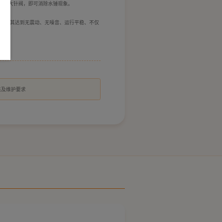
调开大针阀，即可消除水锤现象。
，使其达到无震动、无噪音、运行平稳、不仅
装及维护要求