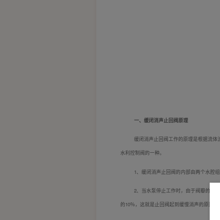
一、缓闭消声止回阀原理
缓闭消声止回阀工作的原理是根据流体
水利控制阀的一种。
1
、缓闭消声止回阀的内部由两个水腔组
2
、当水泵停止工作时，由于阀瓣的重量
的10％，这就是止回阀起到缓慢消声的原因。