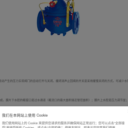
流动产生的压力实现阀门的自动打开与关闭。缓闭消声止回阀的开关是采用缓慢关闭的方式，可减少水
成，膜片下水腔的截留口是过水通道（截流口的最大面积接近管径面积）；膜片上水腔是压力调节室
和上水腔压力，使截流口迅速关闭，达到90％，其余的10％使用导管将阀门后的压力传递到上水腔；
我们在本网站上使用 Cookie
我们使用网站上的 Cookie 来提供您请求的服务并确保网站正常运行；您可以点击“全部接
受”来接受所有 Cookies，或点击“全部拒绝”；使用本网站，即表示您同意我们使用