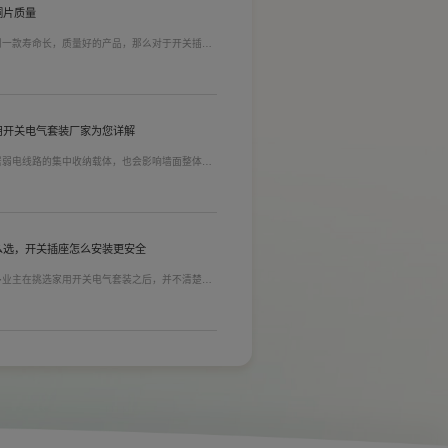
铜片质量
到一款寿命长，质量好的产品，那么对于开关插座
质量。在相同材质情况下看铜片的长短，铜片越长
插孔间距越宽二三插同时插入越方便)。
用开关电气套装厂家为您详解
居弱电线路的集中收纳载体，也会影响墙面整体装
能都是核心选购指标。不少业主装修采购时会一站
家用开关电气套装厂家，可以同时搞定开关插座、
售后更省心。
么选，开关插座怎么安装更安全
多业主在挑选家用开关电气套装之后，并不清楚插
式，稍有疏忽就会埋下用电隐患。想要居家用电长
标。