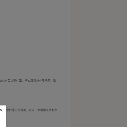
锤及水击现象产生，从而达到消声的效果，是
；
随着上水腔压力的增加，截流口会慢慢关闭剩余