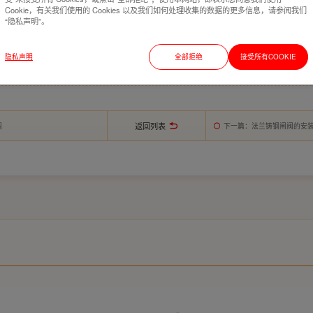
以通过将针阀逆时针旋转2圈半来打开控制阀。如果发现水锤现象，您可以微调关小控制阀并逆时针微
Cookie，有关我们使用的 Cookies 以及我们如何处理收集的数据的更多信息，请参阅我们
“隐私声明”。
建筑由水泵直接给排水系统中。缓闭消声止回阀在设计上充分考虑了使用环境的需求，合理的构造原理
隐私声明
全部拒绝
接受所有COOKIE
返回列表
围
下一篇
：法兰铸钢闸阀的安