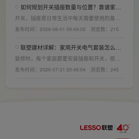
能都是核心选购指标。不少业主装修采购时会
如何规划开关插座数量与位置？靠谱家用
一站式配齐全屋电气产品，选择综合实力过硬
开关电气套装品牌怎么选？
的家用开关电气套装厂家，可以同时搞定开关
开关、插座是日常生活中每天需要使用的基础
插座、配电箱、多媒体布线箱等全套产品，采
电气配件。随着家用电器的普及，需要的电源
发布时间：2026-08-01 09:49:05
浏览数：215
购与售后更省心。
插座和开关也会越来越多。装修前期除了规划
点位，挑选靠谱的家用开关电气套装品牌同样
联塑建材详解：家用开关电气套装怎么
关键。如果装修时开关、插座的数量设置不
选，开关插座怎么安装更安全
够，或者开关、插座的位置设置不合理，会给
装修时，每个家庭都要安装插座和开关，很多
今后的日常生活带来诸多不便，甚至留下安全
业主在挑选家用开关电气套装之后，并不清楚
发布时间：2026-07-31 20:46:54
浏览数：245
隐患。 所以装修前一定要精心规划开关、插座
插座、开关合理的离地高度以及规范的安装方
数量和位置。
式，稍有疏忽就会埋下用电隐患。想要居家用
电长久安全，必须做到选对产品+规范安装双重
达标。