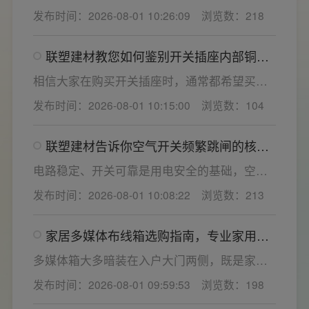
决定居家用电的安全性与实用性，选材好坏影
发布时间：2026-08-01 10:26:09
浏览数：218
响着长期居住体验。想要一站式搞定全屋电气
选材，选对一套靠谱的家用开关电气套装尤为
联塑建材教您如何鉴别开关插座内部铜片
关键。联塑建材总结专业选购“七看”技巧，帮大
质量
家精准避坑，挑选安全耐用的开关插座产品。
相信大家在购买开关插座时，通常都希望买到
一款寿命长，质量好的产品，那么对于开关插
发布时间：2026-08-01 10:15:00
浏览数：104
座而言，其里面的铜片好坏就直接决定了它的
质量。在相同材质情况下看铜片的长短，铜片
联塑建材告诉你空气开关频繁跳闸的核心
越长越好(因为铜片长度决定了插座距离的大
原因与技术对策
小，插孔间距越宽二三插同时插入越方便)。
电路稳定、开关可靠是用电安全的基础，空开
频繁跳闸大多源于电压波动、配件适配性不足
发布时间：2026-08-01 10:08:22
浏览数：213
或防护结构设计缺陷。联塑建材依托成熟的电
气研发与工程应用经验，打造高品质家装开关
家居多媒体布线箱选购指南，专业家用开
电气套装产品，结构设计科学、稳压防护性能
关电气套装厂家为您详解
优异，可有效应对电压瞬变、电网波动等场
多媒体箱大多暗装在入户大门两侧，既是家居
景，减少无故跳闸、误跳闸等故障问题。
弱电线路的集中收纳载体，也会影响墙面整体
发布时间：2026-08-01 09:59:53
浏览数：198
装修美观度，外观颜值、内部空间、模块化功