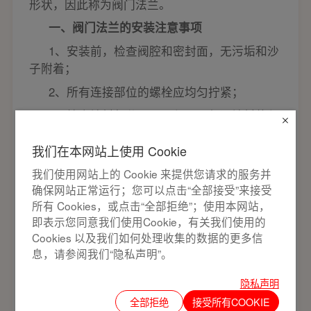
形状，因此称为阀门法兰。
一、阀门法兰的安装注意事项
1
、安装前，检查阀腔和密封面，无污垢和沙
子附着；
2
、所有连接部位的螺栓应均匀拧紧；
3
、检查填料部分是否压紧，以保证填料的紧
密性和闸板的灵活开启；
我们在本网站上使用 Cookie
4
、安装阀门前，用户必须校对阀门型号、连
接尺寸，注意介质的流向，确保与阀门要求一
我们使用网站上的 Cookie 来提供您请求的服务并
确保网站正常运行；您可以点击“全部接受”来接受
致；
所有 Cookies，或点击“全部拒绝”；使用本网站，
5
、安装阀门时，用户必须为阀门驱动预留必
即表示您同意我们使用Cookie，有关我们使用的
要的空间；
Cookies 以及我们如何处理收集的数据的更多信
息，请参阅我们“隐私声明”。
6
、驱动装置的接线应根据电路图进行；
7
、闸阀必须定期维护，不得随意碰撞或挤
隐私声明
压，以免影响密封。
全部拒绝
接受所有COOKIE