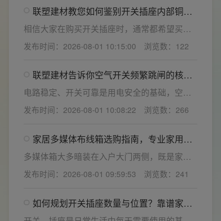
联塑建材教您如何鉴别开关插座内部铜片
关键。联塑建材总结专业选购“七看”技巧，帮大
质量
家精准避坑，挑选安全耐用的开关插座产品。
相信大家在购买开关插座时，通常都希望买到
一款寿命长，质量好的产品，那么对于开关插
发布时间：2026-08-01 10:15:00
浏览数：122
座而言，其里面的铜片好坏就直接决定了它的
质量。在相同材质情况下看铜片的长短，铜片
联塑建材告诉你空气开关频繁跳闸的核心
越长越好(因为铜片长度决定了插座距离的大
原因与技术对策
小，插孔间距越宽二三插同时插入越方便)。
电路稳定、开关可靠是用电安全的基础，空开
频繁跳闸大多源于电压波动、配件适配性不足
发布时间：2026-08-01 10:08:22
浏览数：266
或防护结构设计缺陷。联塑建材依托成熟的电
气研发与工程应用经验，打造高品质家装开关
家居多媒体布线箱选购指南，专业家用开
电气套装产品，结构设计科学、稳压防护性能
关电气套装厂家为您详解
优异，可有效应对电压瞬变、电网波动等场
多媒体箱大多暗装在入户大门两侧，既是家居
景，减少无故跳闸、误跳闸等故障问题。
弱电线路的集中收纳载体，也会影响墙面整体
发布时间：2026-08-01 09:59:53
浏览数：241
装修美观度，外观颜值、内部空间、模块化功
能都是核心选购指标。不少业主装修采购时会
如何规划开关插座数量与位置？靠谱家用
一站式配齐全屋电气产品，选择综合实力过硬
开关电气套装品牌怎么选？
的家用开关电气套装厂家，可以同时搞定开关
开关、插座是日常生活中每天需要使用的基础