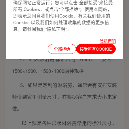
确保网站正常运行；您可以点击“全部接受”来接受
所有 Cookies，或点击“全部拒绝”；使用本网站，
3
、弧形淋浴房标准尺寸（mm）一般为：
即表示您同意我们使用Cookie，有关我们使用的
900×900、900×1000两种规格；弧形淋浴房包括
Cookies 以及我们如何处理收集的数据的更多信
息，请参阅我们“隐私声明”。
了底座，淋浴屏都是弧形的，圆润的线条让整个
隐私声明
淋浴房充满柔和及温馨感。
全部拒绝
接受所有COOKIE
4
、屏风淋浴房标准尺寸（mm）一般为：
1500×1900、1500×1000两种规格
5
、如果是定制的淋浴房，通常会有安排安装
师傅到家里测量尺寸，在根据客户需求大小来定
做。
以上就是各种形状淋浴房常用的标准尺寸，