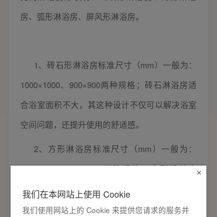
房、弧形淋浴房、屏风形淋浴房。
1
、砖石形淋浴房标准尺寸（mm）一般为：
1000×1000、900×900两种规格；砖石淋浴房适
合浴室面积不大，其这种设计不仅可以解决浴室
空间问题，还提升使用的舒适感。
2
、方形淋浴房标准尺寸（mm）一般为：
900×900、1000×1000两种规格；方形设计空
间，不仅看起来空间充足，且方形设计更容易清
我们在本网站上使用 Cookie
洗。
我们使用网站上的 Cookie 来提供您请求的服务并