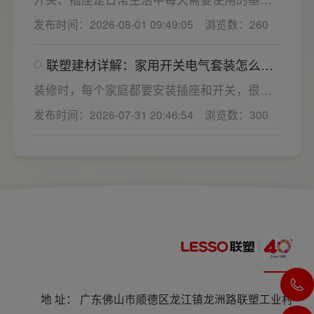
插座、配电箱、多媒体布线箱等全套产品，采
电气配件。随着家用电器的普及，需要的电源
发布时间：2026-08-01 09:49:05
浏览数：260
购与售后更省心。
插座和开关也会越来越多。装修前期除了规划
点位，挑选靠谱的家用开关电气套装品牌同样
联塑建材详解：家用开关电气套装怎么
关键。如果装修时开关、插座的数量设置不
选，开关插座怎么安装更安全
够，或者开关、插座的位置设置不合理，会给
装修时，每个家庭都要安装插座和开关，很多
今后的日常生活带来诸多不便，甚至留下安全
业主在挑选家用开关电气套装之后，并不清楚
发布时间：2026-07-31 20:46:54
浏览数：300
隐患。 所以装修前一定要精心规划开关、插座
插座、开关合理的离地高度以及规范的安装方
数量和位置。
式，稍有疏忽就会埋下用电隐患。想要居家用
电长久安全，必须做到选对产品+规范安装双重
达标。
地 址： 广东佛山市顺德区龙江镇龙洲路联塑工业村