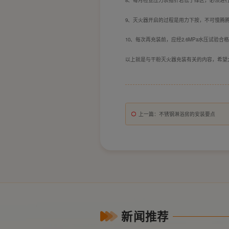
8、每月检查压力表指针若低于绿区，必须进
9、灭火器开启的过程是用力下按，不可慢腾
10、每次再充装前，应经2.6MPa水压试验合
以上就是与干粉灭火器充装有关的内容，希望
上一篇
：不锈钢淋浴房的安装要点
新闻推荐