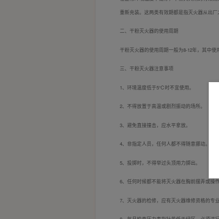
重新充装。这两类有效期都是指灭火器从出厂
二、干粉灭火器的使用周期
干粉灭火器的使用周期一般为8-12年，其中使
三、干粉灭火器注意事项
1、环境温度低于5℃时不宜使用。
2、不得放置于高温或剧烈振动的场所。
3、避免直接撞击，应水平拿放。
4、非指定人员，任何人都不得随意挪动。
5、投掷时，不得举过头顶用力掷出。
6、任何时候都不能将灭火器在胸前摆弄或操
7、灭火器的检修，应有灭火器维修资格的专