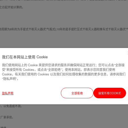
之日起开始计算的。
用周期为8年的为手提式干粉灭火器(贮气瓶式);10年的是手提贮压式干粉灭火器和推车式干粉灭火器(贮气
我们在本网站上使用 Cookie
我们使用网站上的 Cookie 来提供您请求的服务并确保网站正常运行；您可以点击“全部接
受”来接受所有 Cookies，或点击“全部拒绝”；使用本网站，即表示您同意我们使用
Cookie，有关我们使用的 Cookies 以及我们如何处理收集的数据的更多信息，请参阅我们
“隐私声明”。
隐私声明
全部拒绝
接受所有COOKIE
作，以免造成不测。
业厂家承担。