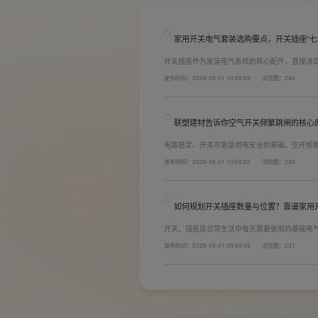
家用开关电气套装选购要点，开关插座“七
开关插座作为家装电气系统的核心配件，直接决
着长期居住体验。想要一站式搞定全屋电气选材
发布时间：2026-08-01 10:26:09
浏览数：246
键。联塑建材总结专业选购“七看”技巧，帮大家
联塑建材告诉你空气开关频繁跳闸的核心
电路稳定、开关可靠是用电安全的基础，空开频
防护结构设计缺陷。联塑建材依托成熟的电气研
发布时间：2026-08-01 10:08:22
浏览数：230
套装产品，结构设计科学、稳压防护性能优异，
无故跳闸、误跳闸等故障问题。
如何规划开关插座数量与位置？靠谱家用
开关、插座是日常生活中每天需要使用的基础电
座和开关也会越来越多。装修前期除了规划点位
发布时间：2026-08-01 09:49:05
浏览数：231
键。如果装修时开关、插座的数量设置不够，或
日常生活带来诸多不便，甚至留下安全隐患。 所
置。