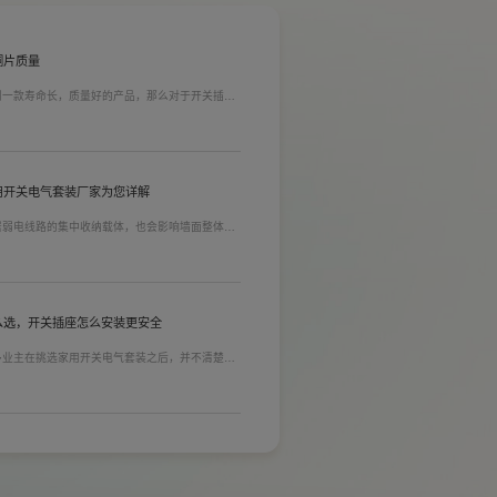
铜片质量
到一款寿命长，质量好的产品，那么对于开关插座
质量。在相同材质情况下看铜片的长短，铜片越长
插孔间距越宽二三插同时插入越方便)。
用开关电气套装厂家为您详解
居弱电线路的集中收纳载体，也会影响墙面整体装
能都是核心选购指标。不少业主装修采购时会一站
家用开关电气套装厂家，可以同时搞定开关插座、
售后更省心。
么选，开关插座怎么安装更安全
多业主在挑选家用开关电气套装之后，并不清楚插
式，稍有疏忽就会埋下用电隐患。想要居家用电长
标。