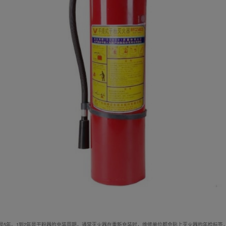
是5年。1到2年是干粉器的充装周期，通常灭火器在重新充装时，维修单位都会贴上灭火器的年检标签，