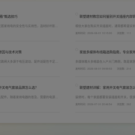
看”甄选技巧
联塑建材教您如何鉴别开关插座内部
定居家用电的安全性与实用性，选材好坏影响
相信大家在购买开关插座时，通常都希望买
，选对一套靠谱的家用开关电气套装尤为关
而言，其里面的铜片好坏就直接决定了它的
发布时间：2026-08-01 10:15:00
浏览数：111
精准避坑，挑选安全耐用的开关插座产品。
越好(因为铜片长度决定了插座距离的大小，
原因与技术对策
家居多媒体布线箱选购指南，专业家
繁跳闸大多源于电压波动、配件适配性不足或
多媒体箱大多暗装在入户大门两侧，既是家
发与工程应用经验，打造高品质家装开关电气
修美观度，外观颜值、内部空间、模块化功
发布时间：2026-08-01 09:59:53
浏览数：214
可有效应对电压瞬变、电网波动等场景，减少
式配齐全屋电气产品，选择综合实力过硬的
配电箱、多媒体布线箱等全套产品，采购与
开关电气套装品牌怎么选？
联塑建材详解：家用开关电气套装怎
气配件。随着家用电器的普及，需要的电源插
装修时，每个家庭都要安装插座和开关，很
，挑选靠谱的家用开关电气套装品牌同样关
座、开关合理的离地高度以及规范的安装方
发布时间：2026-07-31 20:46:54
浏览数：262
者开关、插座的位置设置不合理，会给今后的
久安全，必须做到选对产品+规范安装双重达
以装修前一定要精心规划开关、插座数量和位