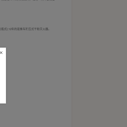
瓶式);12年的是推车贮压式干粉灭火器。