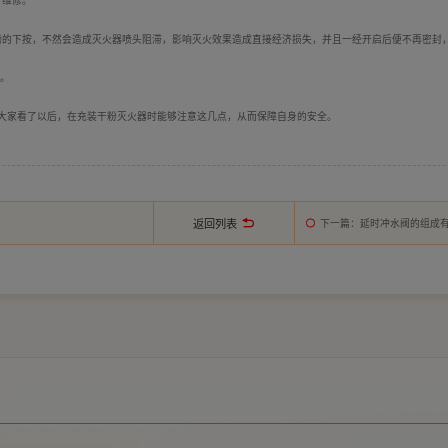
行维修。
腾的下按，不然会造成灭火器喷头阻滞，影响灭火效果造成直接经济损失，并且一经开启后便不再密封
格。
大家看了以后，在充装干粉灭火器时能够注意这几点，从而保障自身的安全。
返回列表
下一篇
：延时冲水阀的组成