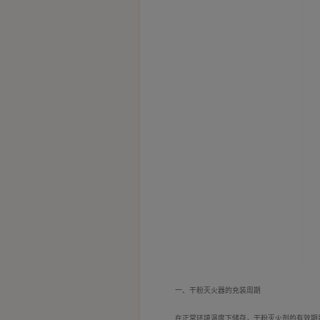
一、干粉灭火器的充装周期
在正常环境温度下储存，干粉灭火剂的有效期