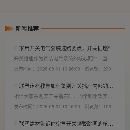
新闻推荐
家用开关电气套装选购要点，开关插座“七
看”甄选技巧
开关插座作为家装电气系统的核心配件，直接
决定居家用电的安全性与实用性，选材好坏影
发布时间：2026-08-01 10:26:09
浏览数：230
响着长期居住体验。想要一站式搞定全屋电气
选材，选对一套靠谱的家用开关电气套装尤为
联塑建材教您如何鉴别开关插座内部铜片
关键。联塑建材总结专业选购“七看”技巧，帮大
质量
家精准避坑，挑选安全耐用的开关插座产品。
相信大家在购买开关插座时，通常都希望买到
一款寿命长，质量好的产品，那么对于开关插
发布时间：2026-08-01 10:15:00
浏览数：108
座而言，其里面的铜片好坏就直接决定了它的
质量。在相同材质情况下看铜片的长短，铜片
联塑建材告诉你空气开关频繁跳闸的核心
越长越好(因为铜片长度决定了插座距离的大
原因与技术对策