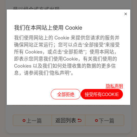
是以组合式方式出现。
5、球阀和旋塞阀是同属一个类型的阀门，只有
我们在本网站上使用 Cookie
它的关闭件是个球体，球体绕阀体中心线作旋转
我们使用网站上的 Cookie 来提供您请求的服务并
确保网站正常运行；您可以点击“全部接受”来接受
来达到开启、关闭的一种阀门。球阀在管路中主
所有 Cookies，或点击“全部拒绝”；使用本网站，
即表示您同意我们使用Cookie，有关我们使用的
要用来做切断、分配和改变介质的流动方向。球
Cookies 以及我们如何处理收集的数据的更多信
息，请参阅我们“隐私声明”。
阀是近年来被广泛采用的一种新型阀门。
隐私声明
以上就是关于什么是测温球阀的介绍。
全部拒绝
接受所有COOKIE
返回列表
上一篇
下一篇