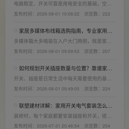
小，插孔间距越宽二三插同时插入越方便)。
电路稳定、开关可靠是用电安全的基础，空开
频繁跳闸大多源于电压波动、配件适配性不足
发布时间：2026-08-01 10:08:22
浏览数：222
或防护结构设计缺陷。联塑建材依托成熟的电
气研发与工程应用经验，打造高品质家装开关
家居多媒体布线箱选购指南，专业家用开
电气套装产品，结构设计科学、稳压防护性能
关电气套装厂家为您详解
优异，可有效应对电压瞬变、电网波动等场
多媒体箱大多暗装在入户大门两侧，既是家居
景，减少无故跳闸、误跳闸等故障问题。
弱电线路的集中收纳载体，也会影响墙面整体
发布时间：2026-08-01 09:59:53
浏览数：207
装修美观度，外观颜值、内部空间、模块化功
能都是核心选购指标。不少业主装修采购时会
如何规划开关插座数量与位置？靠谱家用
一站式配齐全屋电气产品，选择综合实力过硬
开关电气套装品牌怎么选？
的家用开关电气套装厂家，可以同时搞定开关
开关、插座是日常生活中每天需要使用的基础
插座、配电箱、多媒体布线箱等全套产品，采
电气配件。随着家用电器的普及，需要的电源
发布时间：2026-08-01 09:49:05
浏览数：224
购与售后更省心。
插座和开关也会越来越多。装修前期除了规划
点位，挑选靠谱的家用开关电气套装品牌同样
联塑建材详解：家用开关电气套装怎么
关键。如果装修时开关、插座的数量设置不
选，开关插座怎么安装更安全
够，或者开关、插座的位置设置不合理，会给
装修时，每个家庭都要安装插座和开关，很多
今后的日常生活带来诸多不便，甚至留下安全
业主在挑选家用开关电气套装之后，并不清楚
发布时间：2026-07-31 20:46:54
浏览数：254
隐患。 所以装修前一定要精心规划开关、插座