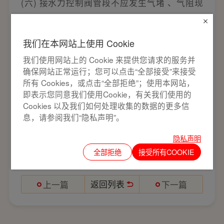
(六) 接水力控制阀管段不应发生气堵 、气阻现
象。为了避免此现象，可在管网最高位置等存气
我们在本网站上使用 Cookie
段设置自动排气阀。
我们使用网站上的 Cookie 来提供您请求的服务并
(七) 阀门水平安装时，阀盖、阀杆应朝上。垂直
确保网站正常运行；您可以点击“全部接受”来接受
所有 Cookies，或点击“全部拒绝”；使用本网站，
安装时，阀盖、阀杆则应向外。
即表示您同意我们使用Cookie，有关我们使用的
Cookies 以及我们如何处理收集的数据的更多信
以上就是压差旁通平衡阀的安装方法了，掌握后
息，请参阅我们“隐私声明”。
就可以自行安装了。
隐私声明
全部拒绝
接受所有COOKIE
返回列表
上一篇
下一篇