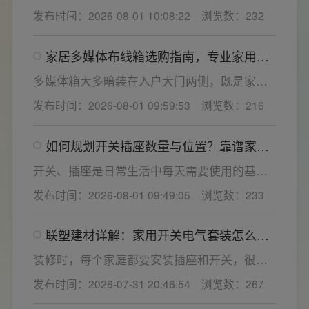
频繁跳闸大多源于电压波动、配件适配性不足
发布时间：2026-08-01 10:08:22
浏览数：232
或防护结构设计缺陷。联塑建材依托成熟的电
气研发与工程应用经验，打造高品质家装开关
家居多媒体布线箱选购指南，专业家用开
电气套装产品，结构设计科学、稳压防护性能
关电气套装厂家为您详解
优异，可有效应对电压瞬变、电网波动等场
多媒体箱大多暗装在入户大门两侧，既是家居
景，减少无故跳闸、误跳闸等故障问题。
弱电线路的集中收纳载体，也会影响墙面整体
发布时间：2026-08-01 09:59:53
浏览数：216
装修美观度，外观颜值、内部空间、模块化功
能都是核心选购指标。不少业主装修采购时会
如何规划开关插座数量与位置？靠谱家用
一站式配齐全屋电气产品，选择综合实力过硬
开关电气套装品牌怎么选？
的家用开关电气套装厂家，可以同时搞定开关
开关、插座是日常生活中每天需要使用的基础
插座、配电箱、多媒体布线箱等全套产品，采
电气配件。随着家用电器的普及，需要的电源
发布时间：2026-08-01 09:49:05
浏览数：233
购与售后更省心。
插座和开关也会越来越多。装修前期除了规划
点位，挑选靠谱的家用开关电气套装品牌同样
联塑建材详解：家用开关电气套装怎么
关键。如果装修时开关、插座的数量设置不
选，开关插座怎么安装更安全
够，或者开关、插座的位置设置不合理，会给
装修时，每个家庭都要安装插座和开关，很多
今后的日常生活带来诸多不便，甚至留下安全
业主在挑选家用开关电气套装之后，并不清楚
发布时间：2026-07-31 20:46:54
浏览数：267
隐患。 所以装修前一定要精心规划开关、插座
插座、开关合理的离地高度以及规范的安装方
数量和位置。