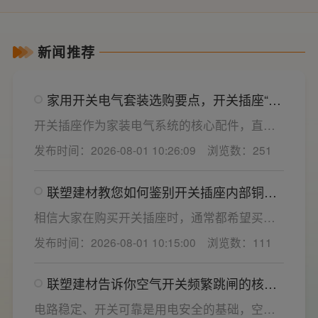
新闻推荐
家用开关电气套装选购要点，开关插座“七
看”甄选技巧
开关插座作为家装电气系统的核心配件，直接
决定居家用电的安全性与实用性，选材好坏影
发布时间：2026-08-01 10:26:09
浏览数：251
响着长期居住体验。想要一站式搞定全屋电气
选材，选对一套靠谱的家用开关电气套装尤为
联塑建材教您如何鉴别开关插座内部铜片
关键。联塑建材总结专业选购“七看”技巧，帮大
质量
家精准避坑，挑选安全耐用的开关插座产品。
相信大家在购买开关插座时，通常都希望买到
一款寿命长，质量好的产品，那么对于开关插
发布时间：2026-08-01 10:15:00
浏览数：111
座而言，其里面的铜片好坏就直接决定了它的
质量。在相同材质情况下看铜片的长短，铜片
联塑建材告诉你空气开关频繁跳闸的核心
越长越好(因为铜片长度决定了插座距离的大
原因与技术对策
小，插孔间距越宽二三插同时插入越方便)。
电路稳定、开关可靠是用电安全的基础，空开