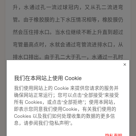
升，水通过孔一流过球冠内，又从孔二流进弯
管。由于橡胶膜的上下水压情况相等，橡胶膜仍
然会压住排水口。当水位继续不断上升直到超过
弯管最高点时，水就会通过弯管流进排水口，从
排水口排出。由于孔二大于孔一，水通过一孔时
又受到较大阻力，顶部会出现真空。此时橡胶膜
我们在本网站上使用 Cookie
上部压强剧减，下部压强等于大气压强加上水产
我们使用网站上的 Cookie 来提供您请求的服务并
生的压强，远大于上部压强，如果橡胶膜上突，
确保网站正常运行；您可以点击“全部接受”来接受
所有 Cookies，或点击“全部拒绝”；使用本网站，
排水口就会打开，水箱内的水急速排出。在水箱
即表示您同意我们使用Cookie，有关我们使用的
Cookies 以及我们如何处理收集的数据的更多信
内水位下降时，保持有真空存在，不致使橡胶膜
息，请参阅我们“隐私声明”。
下移，当箱内的水排完后，橡胶模就会再次压住
隐私声明