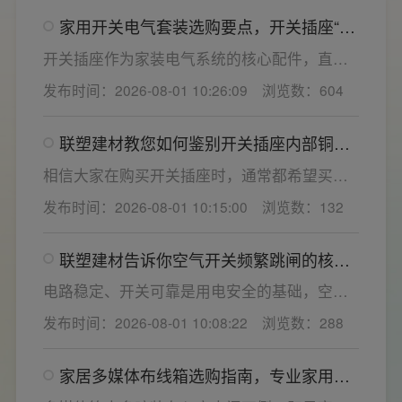
家用开关电气套装选购要点，开关插座“七
看”甄选技巧
开关插座作为家装电气系统的核心配件，直接
决定居家用电的安全性与实用性，选材好坏影
发布时间：2026-08-01 10:26:09
浏览数：604
响着长期居住体验。想要一站式搞定全屋电气
选材，选对一套靠谱的家用开关电气套装尤为
联塑建材教您如何鉴别开关插座内部铜片
关键。联塑建材总结专业选购“七看”技巧，帮大
质量
家精准避坑，挑选安全耐用的开关插座产品。
相信大家在购买开关插座时，通常都希望买到
一款寿命长，质量好的产品，那么对于开关插
发布时间：2026-08-01 10:15:00
浏览数：132
座而言，其里面的铜片好坏就直接决定了它的
质量。在相同材质情况下看铜片的长短，铜片
联塑建材告诉你空气开关频繁跳闸的核心
越长越好(因为铜片长度决定了插座距离的大
原因与技术对策
小，插孔间距越宽二三插同时插入越方便)。
电路稳定、开关可靠是用电安全的基础，空开
频繁跳闸大多源于电压波动、配件适配性不足
发布时间：2026-08-01 10:08:22
浏览数：288
或防护结构设计缺陷。联塑建材依托成熟的电
气研发与工程应用经验，打造高品质家装开关
家居多媒体布线箱选购指南，专业家用开
电气套装产品，结构设计科学、稳压防护性能
关电气套装厂家为您详解
优异，可有效应对电压瞬变、电网波动等场