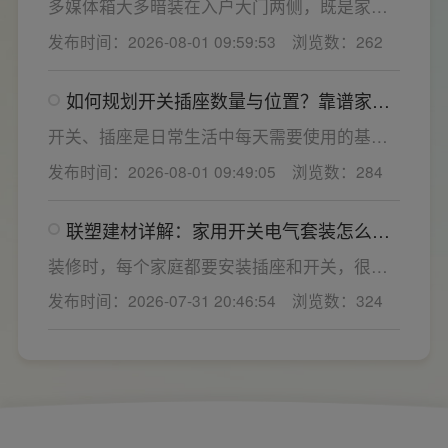
多媒体箱大多暗装在入户大门两侧，既是家居
景，减少无故跳闸、误跳闸等故障问题。
弱电线路的集中收纳载体，也会影响墙面整体
发布时间：2026-08-01 09:59:53
浏览数：262
装修美观度，外观颜值、内部空间、模块化功
能都是核心选购指标。不少业主装修采购时会
如何规划开关插座数量与位置？靠谱家用
一站式配齐全屋电气产品，选择综合实力过硬
开关电气套装品牌怎么选？
的家用开关电气套装厂家，可以同时搞定开关
开关、插座是日常生活中每天需要使用的基础
插座、配电箱、多媒体布线箱等全套产品，采
电气配件。随着家用电器的普及，需要的电源
发布时间：2026-08-01 09:49:05
浏览数：284
购与售后更省心。
插座和开关也会越来越多。装修前期除了规划
点位，挑选靠谱的家用开关电气套装品牌同样
联塑建材详解：家用开关电气套装怎么
关键。如果装修时开关、插座的数量设置不
选，开关插座怎么安装更安全
够，或者开关、插座的位置设置不合理，会给
装修时，每个家庭都要安装插座和开关，很多
今后的日常生活带来诸多不便，甚至留下安全
业主在挑选家用开关电气套装之后，并不清楚
发布时间：2026-07-31 20:46:54
浏览数：324
隐患。 所以装修前一定要精心规划开关、插座
插座、开关合理的离地高度以及规范的安装方
数量和位置。
式，稍有疏忽就会埋下用电隐患。想要居家用
电长久安全，必须做到选对产品+规范安装双重
达标。