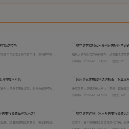
看”甄选技巧
联塑建材教您如何鉴别开关插座内部
定居家用电的安全性与实用性，选材好坏影响
相信大家在购买开关插座时，通常都希望买
，选对一套靠谱的家用开关电气套装尤为关
而言，其里面的铜片好坏就直接决定了它的
发布时间：2026-08-01 10:15:00
浏览数：97
精准避坑，挑选安全耐用的开关插座产品。
越好(因为铜片长度决定了插座距离的大小，
原因与技术对策
家居多媒体布线箱选购指南，专业家
繁跳闸大多源于电压波动、配件适配性不足或
多媒体箱大多暗装在入户大门两侧，既是家
发与工程应用经验，打造高品质家装开关电气
修美观度，外观颜值、内部空间、模块化功
发布时间：2026-08-01 09:59:53
浏览数：185
可有效应对电压瞬变、电网波动等场景，减少
式配齐全屋电气产品，选择综合实力过硬的
配电箱、多媒体布线箱等全套产品，采购与
开关电气套装品牌怎么选？
联塑建材详解：家用开关电气套装怎
气配件。随着家用电器的普及，需要的电源插
装修时，每个家庭都要安装插座和开关，很
，挑选靠谱的家用开关电气套装品牌同样关
座、开关合理的离地高度以及规范的安装方