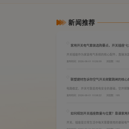
新闻推荐
家用开关电气套装选购要点，开关插座“七
开关插座作为家装电气系统的核心配件，直接决
着长期居住体验。想要一站式搞定全屋电气选材
发布时间：2026-08-01 10:26:09
浏览数：192
键。联塑建材总结专业选购“七看”技巧，帮大家
联塑建材告诉你空气开关频繁跳闸的核心
电路稳定、开关可靠是用电安全的基础，空开频
防护结构设计缺陷。联塑建材依托成熟的电气研
发布时间：2026-08-01 10:08:22
浏览数：195
套装产品，结构设计科学、稳压防护性能优异，
无故跳闸、误跳闸等故障问题。
如何规划开关插座数量与位置？靠谱家用
开关、插座是日常生活中每天需要使用的基础电
座和开关也会越来越多。装修前期除了规划点位