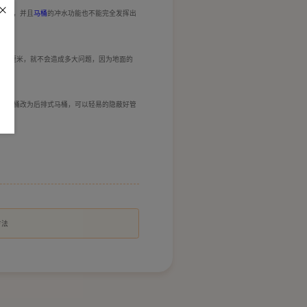
回流，并且
马桶
的冲水功能也不能完全发挥出
动5厘米，就不会造成多大问题，因为地面的
式马桶改为后排式马桶，可以轻易的隐蔽好管
方法