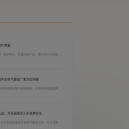
铜片质量
到一款寿命长，质量好的产品，那么对于开关插座
质量。在相同材质情况下看铜片的长短，铜片越长
插孔间距越宽二三插同时插入越方便)。
用开关电气套装厂家为您详解
居弱电线路的集中收纳载体，也会影响墙面整体装
能都是核心选购指标。不少业主装修采购时会一站
家用开关电气套装厂家，可以同时搞定开关插座、
售后更省心。
么选，开关插座怎么安装更安全
多业主在挑选家用开关电气套装之后，并不清楚插
式，稍有疏忽就会埋下用电隐患。想要居家用电长