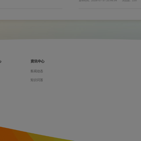
发布时间：2026-07-31 20:46:54
浏览数：230
者开关、插座的位置设置不合理，会给今后的
久安全，必须做到选对产品+规范安装双重达
以装修前一定要精心规划开关、插座数量和位
心
资讯中心
们
新闻动态
料
知识问答