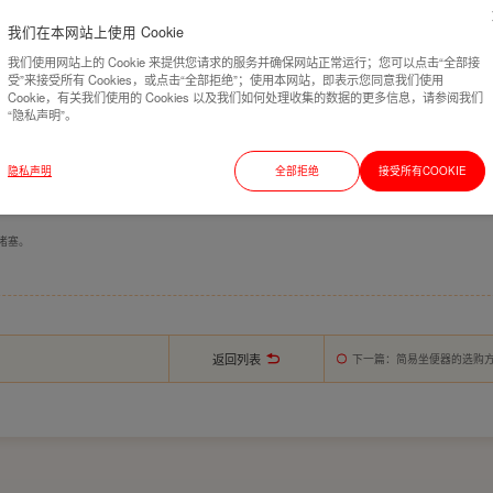
使用了坐便器移位器，相较之前排污管道的弯道会有更多，管道内的气压就会增大，很容易会导致污水
我们在本网站上使用 Cookie
不安装时，最好连接的距离不要太长。因为坐便器移位器一般移位的距离越大，坡度也就越大。
我们使用网站上的 Cookie 来提供您请求的服务并确保网站正常运行；您可以点击“全部接
受”来接受所有 Cookies，或点击“全部拒绝”；使用本网站，即表示您同意我们使用
地面或者垫高地面，而有的移位器地面垫的并不多，可以横着排水的地方就会比较窄小。不过要是只移
Cookie，有关我们使用的 Cookies 以及我们如何处理收集的数据的更多信息，请参阅我们
“隐私声明”。
。而且通常移位的距离不可以超过10MM，并且需要贴好地砖以后才能安装坐便器移位器。
，且移动的方法除了使用移位器外，还有重新开洞和垫高地面两个方法。重新开洞移动马桶就是将前排
隐私声明
全部拒绝
接受所有COOKIE
到你的马桶需要移位的地方，这样你就必须垫高地面，以便把管道埋住。
堵塞。
返回列表
下一篇
：简易坐便器的选购