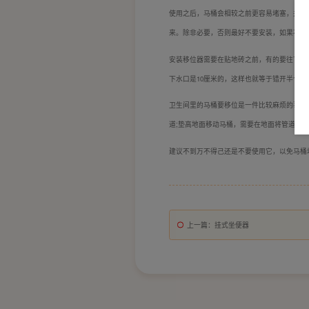
使用之后，马桶会相较之前更容易堵塞，并且
来。除非必要，否则最好不要安装，如果不得
安装移位器需要在贴地砖之前，有的要往下刨
下水口是10厘米的，这样也就等于错开半个口
卫生间里的马桶要移位是一件比较麻烦的事情
道;垫高地面移动马桶，需要在地面将管道引
建议不到万不得己还是不要使用它，以免马桶
上一篇
：挂式坐便器