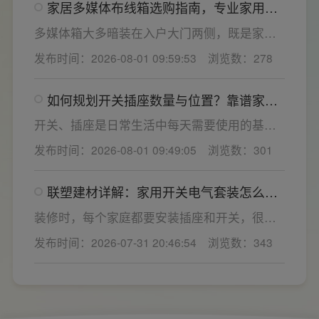
家居多媒体布线箱选购指南，专业家用开
电气套装产品，结构设计科学、稳压防护性能
关电气套装厂家为您详解
优异，可有效应对电压瞬变、电网波动等场
多媒体箱大多暗装在入户大门两侧，既是家居
景，减少无故跳闸、误跳闸等故障问题。
弱电线路的集中收纳载体，也会影响墙面整体
发布时间：2026-08-01 09:59:53
浏览数：278
装修美观度，外观颜值、内部空间、模块化功
能都是核心选购指标。不少业主装修采购时会
如何规划开关插座数量与位置？靠谱家用
一站式配齐全屋电气产品，选择综合实力过硬
开关电气套装品牌怎么选？
的家用开关电气套装厂家，可以同时搞定开关
开关、插座是日常生活中每天需要使用的基础
插座、配电箱、多媒体布线箱等全套产品，采
电气配件。随着家用电器的普及，需要的电源
发布时间：2026-08-01 09:49:05
浏览数：301
购与售后更省心。
插座和开关也会越来越多。装修前期除了规划
点位，挑选靠谱的家用开关电气套装品牌同样
联塑建材详解：家用开关电气套装怎么
关键。如果装修时开关、插座的数量设置不
选，开关插座怎么安装更安全
够，或者开关、插座的位置设置不合理，会给
装修时，每个家庭都要安装插座和开关，很多
今后的日常生活带来诸多不便，甚至留下安全
业主在挑选家用开关电气套装之后，并不清楚
发布时间：2026-07-31 20:46:54
浏览数：343
隐患。 所以装修前一定要精心规划开关、插座
插座、开关合理的离地高度以及规范的安装方
数量和位置。
式，稍有疏忽就会埋下用电隐患。想要居家用
电长久安全，必须做到选对产品+规范安装双重
达标。