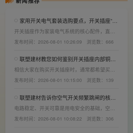
新闻推荐
家用开关电气套装选购要点，开关插座“七
看”甄选技巧
开关插座作为家装电气系统的核心配件，直接
决定居家用电的安全性与实用性，选材好坏影
发布时间：2026-08-01 10:26:09
浏览数：666
响着长期居住体验。想要一站式搞定全屋电气
选材，选对一套靠谱的家用开关电气套装尤为
联塑建材教您如何鉴别开关插座内部铜片
关键。联塑建材总结专业选购“七看”技巧，帮大
质量
家精准避坑，挑选安全耐用的开关插座产品。
相信大家在购买开关插座时，通常都希望买到
一款寿命长，质量好的产品，那么对于开关插
发布时间：2026-08-01 10:15:00
浏览数：139
座而言，其里面的铜片好坏就直接决定了它的
质量。在相同材质情况下看铜片的长短，铜片
联塑建材告诉你空气开关频繁跳闸的核心
越长越好(因为铜片长度决定了插座距离的大
原因与技术对策
小，插孔间距越宽二三插同时插入越方便)。
电路稳定、开关可靠是用电安全的基础，空开
频繁跳闸大多源于电压波动、配件适配性不足
发布时间：2026-08-01 10:08:22
浏览数：306
或防护结构设计缺陷。联塑建材依托成熟的电
气研发与工程应用经验，打造高品质家装开关