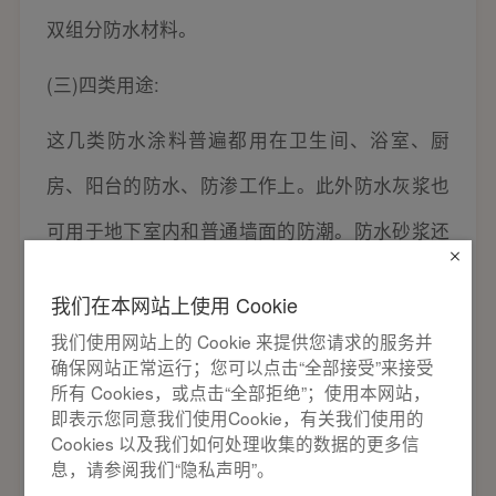
双组分防水材料。
(三)四类用途:
这几类防水涂料普遍都用在卫生间、浴室、厨
房、阳台的防水、防渗工作上。此外防水灰浆也
可用于地下室内和普通墙面的防潮。防水砂浆还
适用于地下防水工程及外墙防水。
我们在本网站上使用 Cookie
(四)防水的常见问题:
我们使用网站上的 Cookie 来提供您请求的服务并
确保网站正常运行；您可以点击“全部接受”来接受
涂膜以后没有办法遮盖底色、涂刷后会有气孔存
所有 Cookies，或点击“全部拒绝”；使用本网站，
即表示您同意我们使用Cookie，有关我们使用的
在、闭水后经常起泡或涂料容易溶解、涂料外面
Cookies 以及我们如何处理收集的数据的更多信
息，请参阅我们“隐私声明”。
干了而里面却不干、墙面流淌、涂料结块、阴角