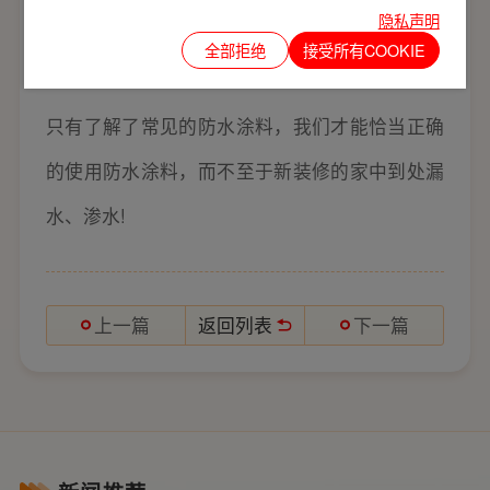
隐私声明
开裂、返浆沉淀、涂刷不干、泛白、空鼓、掉砖
全部拒绝
接受所有COOKIE
等等。
只有了解了常见的防水涂料，我们才能恰当正确
的使用防水涂料，而不至于新装修的家中到处漏
水、渗水!
返回列表
上一篇
下一篇