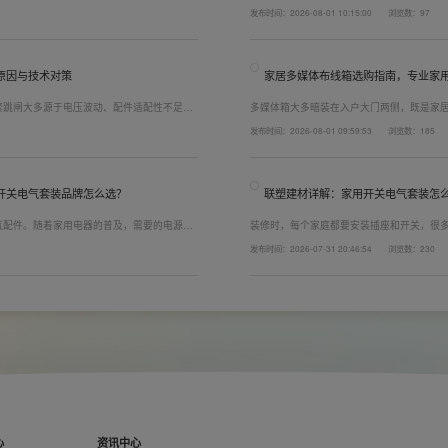
，选对一套靠谱的家用开关电气套装尤为关
而言，其里面的铜片好坏就直接决定了它的
发布时间：2026-08-01 10:15:00
浏览数：97
精准避坑，挑选安全耐用的开关插座产品。
越好(因为铜片长度决定了插座距离的大小，
原因与技术对策
家居多媒体布线箱选购指南，专业家
繁跳闸大多源于电压波动、配件适配性不足或
多媒体箱大多暗装在入户大门两侧，既是家
发与工程应用经验，打造高品质家装开关电气
修美观度，外观颜值、内部空间、模块化功
发布时间：2026-08-01 09:59:53
浏览数：185
可有效应对电压瞬变、电网波动等场景，减少
式配齐全屋电气产品，选择综合实力过硬的
配电箱、多媒体布线箱等全套产品，采购与
开关电气套装品牌怎么选？
联塑建材详解：家用开关电气套装怎
气配件。随着家用电器的普及，需要的电源插
装修时，每个家庭都要安装插座和开关，很
，挑选靠谱的家用开关电气套装品牌同样关
座、开关合理的离地高度以及规范的安装方
发布时间：2026-07-31 20:46:54
浏览数：230
者开关、插座的位置设置不合理，会给今后的
久安全，必须做到选对产品+规范安装双重达
以装修前一定要精心规划开关、插座数量和位
心
资讯中心