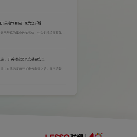
质量。在相同材质情况下看铜片的长短，铜片越长
插孔间距越宽二三插同时插入越方便)。
用开关电气套装厂家为您详解
居弱电线路的集中收纳载体，也会影响墙面整体装
能都是核心选购指标。不少业主装修采购时会一站
家用开关电气套装厂家，可以同时搞定开关插座、
售后更省心。
么选，开关插座怎么安装更安全
多业主在挑选家用开关电气套装之后，并不清楚插
式，稍有疏忽就会埋下用电隐患。想要居家用电长
标。