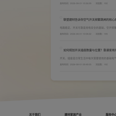
着长期居住体验。想要一站式搞定全屋电气选材
发布时间：2026-08-01 10:26:09
浏览数：192
键。联塑建材总结专业选购“七看”技巧，帮大家
联塑建材告诉你空气开关频繁跳闸的核心
电路稳定、开关可靠是用电安全的基础，空开频
防护结构设计缺陷。联塑建材依托成熟的电气研
发布时间：2026-08-01 10:08:22
浏览数：195
套装产品，结构设计科学、稳压防护性能优异，
无故跳闸、误跳闸等故障问题。
如何规划开关插座数量与位置？靠谱家用
开关、插座是日常生活中每天需要使用的基础电
座和开关也会越来越多。装修前期除了规划点位
发布时间：2026-08-01 09:49:05
浏览数：192
键。如果装修时开关、插座的数量设置不够，或
日常生活带来诸多不便，甚至留下安全隐患。 所
置。
关于我们
建材家居产业
服务中