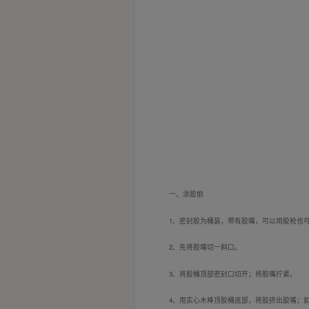
一、
涂胶前
1、
密封胶为桶装，带有胶嘴，可以用胶枪也
2、
先将胶嘴切一斜口。
3、
将胶桶顶部密封口切开；将胶嘴拧紧。
4、
用实心木棒顶胶桶底部，将胶挤出胶嘴；