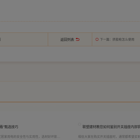
返回列表
绍
下一篇
：挤胶枪怎么使用
看”甄选技巧
联塑建材教您如何鉴别开关插座内部
定居家用电的安全性与实用性，选材好坏影响
相信大家在购买开关插座时，通常都希望买