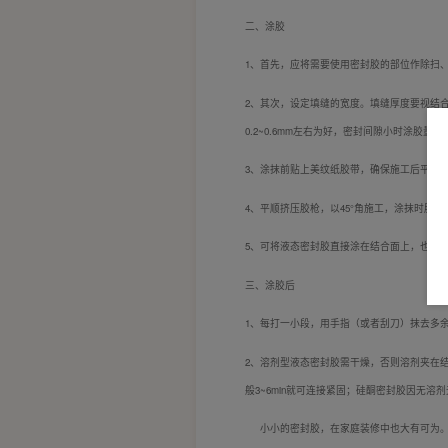
二、涂胶
1、
首先，应将需要使用密封胶的部位作除扫
2、
其次，设定填缝的宽度。填缝厚度要视结合
0.2~0.6mm左右为好，密封间隙小时涂胶
3、
涂抹前贴上美纹纸胶带，确保施工后平整
4、
平顺挤压胶枪，以45°角施工，涂抹时胶
5、可将液态密封胶直接涂在结合面上，也可
三、涂胶后
1、每打一小段，用手指（或者刮刀）抹去多
2、溶剂型液态密封胶需干燥，否则溶剂夹在结
般3~6min就可连接紧固；硅酮密封胶因无溶
小小的密封胶，在家庭装修中也大有可为。