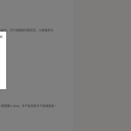
为适合；对于硅酮密封胶而言，以两面各为
需要2~3min；非干粘型和半干粘弹型胶一