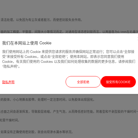
、清洁处理。以免因为有尘灰或者脏污，而使密封胶失去作用。
面的加工精度、平整度、间隙大小等情况而定。对通用型液态密封胶而言，以两面各为0.1mm左右最
量薄些 大时涂胶量厚些，避免多涂胶浪费。
我们在本网站上使用 Cookie
我们使用网站上的 Cookie 来提供您请求的服务并确保网站正常运行；您可以点击“全部接
美观。
受”来接受所有 Cookies，或点击“全部拒绝”；使用本网站，即表示您同意我们使用
Cookie，有关我们使用的 Cookies 以及我们如何处理收集的数据的更多信息，请参阅我们
液要连续、匀称不得缺胶。
“隐私声明”。
以用刮刀或刷子涂胶。
隐私声明
全部拒绝
接受所有COOKIE
余的胶体，小心地撕去胶带。处理时一定注意时间，以免胶体出现固化。
合面之间会逐渐挥发，导致胶层收缩，产生气泡，从而降低密封性能。附着型和干剥型胶的干燥时间一般
剂无需干燥时间。
如果没有正确使用密封胶，就会出现渗水漏水等状况。