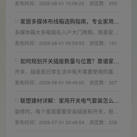
发布时间：2026-08-01 10:08:22
浏览数：205
或防护结构设计缺陷。联塑建材依托成熟的电
气研发与工程应用经验，打造高品质家装开关
家居多媒体布线箱选购指南，专业家用开
电气套装产品，结构设计科学、稳压防护性能
关电气套装厂家为您详解
优异，可有效应对电压瞬变、电网波动等场
多媒体箱大多暗装在入户大门两侧，既是家居
景，减少无故跳闸、误跳闸等故障问题。
弱电线路的集中收纳载体，也会影响墙面整体
发布时间：2026-08-01 09:59:53
浏览数：191
装修美观度，外观颜值、内部空间、模块化功
能都是核心选购指标。不少业主装修采购时会
如何规划开关插座数量与位置？靠谱家用
一站式配齐全屋电气产品，选择综合实力过硬
开关电气套装品牌怎么选？
的家用开关电气套装厂家，可以同时搞定开关
开关、插座是日常生活中每天需要使用的基础
插座、配电箱、多媒体布线箱等全套产品，采
电气配件。随着家用电器的普及，需要的电源
发布时间：2026-08-01 09:49:05
浏览数：207
购与售后更省心。
插座和开关也会越来越多。装修前期除了规划
点位，挑选靠谱的家用开关电气套装品牌同样
联塑建材详解：家用开关电气套装怎么
关键。如果装修时开关、插座的数量设置不
选，开关插座怎么安装更安全
够，或者开关、插座的位置设置不合理，会给
装修时，每个家庭都要安装插座和开关，很多
今后的日常生活带来诸多不便，甚至留下安全
业主在挑选家用开关电气套装之后，并不清楚
发布时间：2026-07-31 20:46:54
浏览数：238
隐患。 所以装修前一定要精心规划开关、插座
插座、开关合理的离地高度以及规范的安装方
数量和位置。
式，稍有疏忽就会埋下用电隐患。想要居家用