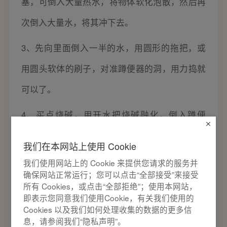
塞，可倒入大量热水，将物体软化泡散，然后再
次倒入大量水，将其冲下去。
3、先向里面倒入一半的水，用圆形的拖把，或
用圆头软体的刷子，对准蹲便器的洞，用力捣就
可以了。
4、买点烧碱，用开水把烧碱融化，倒入蹲便
器，一般十几分钟便可融化。
我们在本网站上使用 Cookie
5、蹲便器吸是厕所中常用的工具，很多家庭都
我们使用网站上的 Cookie 来提供您请求的服务并
确保网站正常运行；您可以点击“全部接受”来接受
会备有，它是专门用来通厕所用的，蹲式厕所也
所有 Cookies，或点击“全部拒绝”；使用本网站，
即表示您同意我们使用Cookie，有关我们使用的
可用。在使用蹲便器吸之前，先往蹲便器中多放
Cookies 以及我们如何处理收集的数据的更多信
息，请参阅我们“隐私声明”。
些水，然后对于管道口，把蹲便器吸用力往下