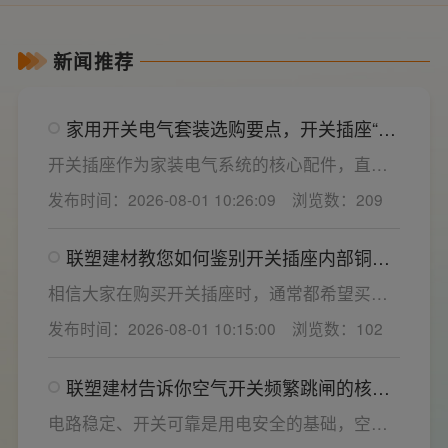
新闻推荐
家用开关电气套装选购要点，开关插座“七
看”甄选技巧
开关插座作为家装电气系统的核心配件，直接
决定居家用电的安全性与实用性，选材好坏影
发布时间：2026-08-01 10:26:09
浏览数：209
响着长期居住体验。想要一站式搞定全屋电气
选材，选对一套靠谱的家用开关电气套装尤为
联塑建材教您如何鉴别开关插座内部铜片
关键。联塑建材总结专业选购“七看”技巧，帮大
质量
家精准避坑，挑选安全耐用的开关插座产品。
相信大家在购买开关插座时，通常都希望买到
一款寿命长，质量好的产品，那么对于开关插
发布时间：2026-08-01 10:15:00
浏览数：102
座而言，其里面的铜片好坏就直接决定了它的
质量。在相同材质情况下看铜片的长短，铜片
联塑建材告诉你空气开关频繁跳闸的核心
越长越好(因为铜片长度决定了插座距离的大
原因与技术对策
小，插孔间距越宽二三插同时插入越方便)。
电路稳定、开关可靠是用电安全的基础，空开
频繁跳闸大多源于电压波动、配件适配性不足