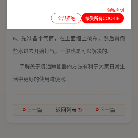
按，多反复几次，就可以使蹲便器通畅，要注意
隐私声明
全部拒绝
接受所有COOKIE
在用蹲便器吸的时候不要往上吸。
6、先准备个气筒，在上面缠上破布，然后再倒
些水进去开始打气，一般也是可以解决的。
了解关于疏通蹲便器的方法有利于大家日常生
活中更好的使用蹲便器。
返回列表
上一篇
下一篇