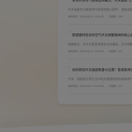
家用开关电气套装选购要点，开关插座“七
开关插座作为家装电气系统的核心配件，直接决
着长期居住体验。想要一站式搞定全屋电气选材
发布时间：2026-08-01 10:26:09
浏览数：248
键。联塑建材总结专业选购“七看”技巧，帮大家
联塑建材告诉你空气开关频繁跳闸的核心
电路稳定、开关可靠是用电安全的基础，空开频
防护结构设计缺陷。联塑建材依托成熟的电气研
发布时间：2026-08-01 10:08:22
浏览数：231
套装产品，结构设计科学、稳压防护性能优异，
无故跳闸、误跳闸等故障问题。
如何规划开关插座数量与位置？靠谱家用
开关、插座是日常生活中每天需要使用的基础电
座和开关也会越来越多。装修前期除了规划点位
发布时间：2026-08-01 09:49:05
浏览数：231
键。如果装修时开关、插座的数量设置不够，或
日常生活带来诸多不便，甚至留下安全隐患。 所
置。