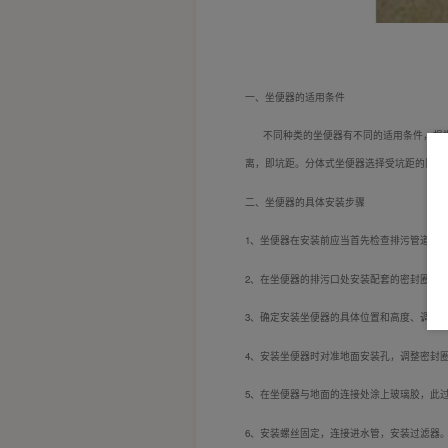
一、
坐便器的适用条件
不同种类的坐便器有不同的适用条件，根据
离，即坑距。分体式坐便器选择受坑距的限制
二、
坐便器的具体安装步骤
1、
坐便器在安装前应当首先检查排污管道是
2、
在坐便器的排污口处安装配套的密封圈。
3、
确定安装坐便器的具体位置和高度、调整
4、
安装坐便器时对准地面安装孔，调整密封
5、
在坐便器与地面的连接处涂上玻璃胶，此
6、
安装螺丝固定，连接进水管，安装过滤器