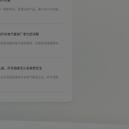
铜片质量
到一款寿命长，质量好的产品，那么对于开关插座
质量。在相同材质情况下看铜片的长短，铜片越长
插孔间距越宽二三插同时插入越方便)。
用开关电气套装厂家为您详解
居弱电线路的集中收纳载体，也会影响墙面整体装
能都是核心选购指标。不少业主装修采购时会一站
家用开关电气套装厂家，可以同时搞定开关插座、
售后更省心。
么选，开关插座怎么安装更安全
多业主在挑选家用开关电气套装之后，并不清楚插
式，稍有疏忽就会埋下用电隐患。想要居家用电长
标。