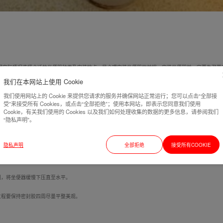
实际情况选择合适的坐便器种类及安装地点，是合理安装坐便器的前提。安装坐便器前一定要先测量
我们在本网站上使用 Cookie
，如果小于坑距的距离较大，一般会于坐便器背后砌一道墙来解决坑距过大问题。连体坐便器在安装时
我们使用网站上的 Cookie 来提供您请求的服务并确保网站正常运行；您可以点击“全部接
受”来接受所有 Cookies，或点击“全部拒绝”；使用本网站，即表示您同意我们使用
Cookie，有关我们使用的 Cookies 以及我们如何处理收集的数据的更多信息，请参阅我们
“隐私声明”。
否畅通及安装地点地面清洁度是否合适。
隐私声明
全部拒绝
接受所有COOKIE
位置、提前打好安装孔。打安装孔时需要对准地之前标记好的地脚螺丝孔，使用冲击钻，最后装入膨胀
圈，将坐便器缓慢下压直至水平。
过程要保持密封胶四周尽量平整美观。
。