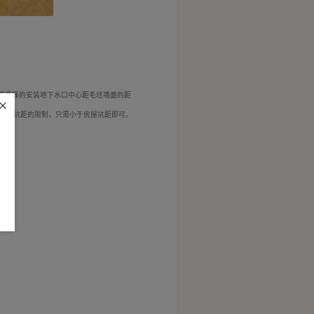
下选择的安装地下水口中心距毛坯墙面的距
不受坑距的限制，只需小于房屋坑距即可。
胶钉。