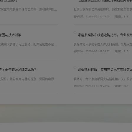
看”甄选技巧
联塑建材教您如何鉴别开关插座内部
定居家用电的安全性与实用性，选材好坏影响
相信大家在购买开关插座时，通常都希望买
，选对一套靠谱的家用开关电气套装尤为关
而言，其里面的铜片好坏就直接决定了它的
发布时间：2026-08-01 10:15:00
浏览数：111
精准避坑，挑选安全耐用的开关插座产品。
越好(因为铜片长度决定了插座距离的大小，
原因与技术对策
家居多媒体布线箱选购指南，专业家
繁跳闸大多源于电压波动、配件适配性不足或
多媒体箱大多暗装在入户大门两侧，既是家
发与工程应用经验，打造高品质家装开关电气
修美观度，外观颜值、内部空间、模块化功
发布时间：2026-08-01 09:59:53
浏览数：215
可有效应对电压瞬变、电网波动等场景，减少
式配齐全屋电气产品，选择综合实力过硬的
配电箱、多媒体布线箱等全套产品，采购与
开关电气套装品牌怎么选？
联塑建材详解：家用开关电气套装怎
气配件。随着家用电器的普及，需要的电源插
装修时，每个家庭都要安装插座和开关，很
，挑选靠谱的家用开关电气套装品牌同样关
座、开关合理的离地高度以及规范的安装方
发布时间：2026-07-31 20:46:54
浏览数：265
者开关、插座的位置设置不合理，会给今后的
久安全，必须做到选对产品+规范安装双重达
以装修前一定要精心规划开关、插座数量和位