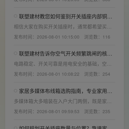
响着长期居住体验。想要一站式搞定全屋电气
选材，选对一套靠谱的家用开关电气套装尤为
联塑建材教您如何鉴别开关插座内部铜片
关键。联塑建材总结专业选购“七看”技巧，帮大
质量
家精准避坑，挑选安全耐用的开关插座产品。
相信大家在购买开关插座时，通常都希望买到
一款寿命长，质量好的产品，那么对于开关插
发布时间：2026-08-01 10:15:00
浏览数：116
座而言，其里面的铜片好坏就直接决定了它的
质量。在相同材质情况下看铜片的长短，铜片
联塑建材告诉你空气开关频繁跳闸的核心
越长越好(因为铜片长度决定了插座距离的大
原因与技术对策
小，插孔间距越宽二三插同时插入越方便)。
电路稳定、开关可靠是用电安全的基础，空开
频繁跳闸大多源于电压波动、配件适配性不足
发布时间：2026-08-01 10:08:22
浏览数：254
或防护结构设计缺陷。联塑建材依托成熟的电
气研发与工程应用经验，打造高品质家装开关
家居多媒体布线箱选购指南，专业家用开
电气套装产品，结构设计科学、稳压防护性能
关电气套装厂家为您详解
优异，可有效应对电压瞬变、电网波动等场
多媒体箱大多暗装在入户大门两侧，既是家居
景，减少无故跳闸、误跳闸等故障问题。
弱电线路的集中收纳载体，也会影响墙面整体
发布时间：2026-08-01 09:59:53
浏览数：235
装修美观度，外观颜值、内部空间、模块化功
能都是核心选购指标。不少业主装修采购时会
如何规划开关插座数量与位置？靠谱家用
一站式配齐全屋电气产品，选择综合实力过硬