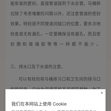
能安装的更好。直接管道接到下水总管。马桶移
位除了考虑堵塞的问题以外，还注意管道的密封
效果。特别是不同管道间接口的位置，要多次地
检查是无有漏孔，一定要确保没有漏孔，而且密
封圈和玻璃胶等等一样都不能少。
三、排水口及下水道的注意。
可以有效的将马桶排污口和卫生间的排污口
衔接起来。它分为可调节和不可调节两种，为了
使用中避免距离产生偏差，还是选择可调节的较
我们在本网站上使用 Cookie
安全。改造下水管时，建议选择PVC，我们常接