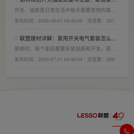
开关电气套装品牌怎么选？
的家用开关电气套装厂家，可以同时搞定开关
开关、插座是日常生活中每天需要使用的基础
插座、配电箱、多媒体布线箱等全套产品，采
电气配件。随着家用电器的普及，需要的电源
发布时间：2026-08-01 09:49:05
浏览数：251
购与售后更省心。
插座和开关也会越来越多。装修前期除了规划
点位，挑选靠谱的家用开关电气套装品牌同样
联塑建材详解：家用开关电气套装怎么
关键。如果装修时开关、插座的数量设置不
选，开关插座怎么安装更安全
够，或者开关、插座的位置设置不合理，会给
装修时，每个家庭都要安装插座和开关，很多
今后的日常生活带来诸多不便，甚至留下安全
业主在挑选家用开关电气套装之后，并不清楚
发布时间：2026-07-31 20:46:54
浏览数：286
隐患。 所以装修前一定要精心规划开关、插座
插座、开关合理的离地高度以及规范的安装方
数量和位置。
式，稍有疏忽就会埋下用电隐患。想要居家用
电长久安全，必须做到选对产品+规范安装双重
达标。