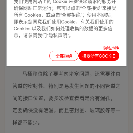
我们使用网站上的 Cookie 来提供您请求的服务并
确保网站正常运行；您可以点击“全部接受”来接受
触到的下水管有PVC、PE、PP等。马桶的下水
所有 Cookies，或点击“全部拒绝”；使用本网站，
即表示您同意我们使用Cookie，有关我们使用的
管常选择PVC，它具有比较好的抗拉性、抗压
Cookies 以及我们如何处理收集的数据的更多信
性，而且耐腐蚀性也不错。性价比相对更好一
息，请参阅我们“隐私声明”。
些。
隐私声明
全部拒绝
接受所有COOKIE
四、马桶位移器的选择。
马桶移位除了要考虑堵塞问题，还需要注意
管道的密封性。特别是易发生问题的不同管道之
间的接口位置，要多次检查看看是否有漏孔，一
定要确保没有泄漏，而且密封圈、玻璃胶等等一
样都不能少。