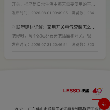
开关电气套装品牌怎么选？
的家用开关电气套装厂家，可以同时搞定开关
开关、插座是日常生活中每天需要使用的基础
插座、配电箱、多媒体布线箱等全套产品，采
电气配件。随着家用电器的普及，需要的电源
发布时间：2026-08-01 09:49:05
浏览数：284
购与售后更省心。
插座和开关也会越来越多。装修前期除了规划
点位，挑选靠谱的家用开关电气套装品牌同样
联塑建材详解：家用开关电气套装怎么
关键。如果装修时开关、插座的数量设置不
选，开关插座怎么安装更安全
够，或者开关、插座的位置设置不合理，会给
装修时，每个家庭都要安装插座和开关，很多
今后的日常生活带来诸多不便，甚至留下安全
业主在挑选家用开关电气套装之后，并不清楚
发布时间：2026-07-31 20:46:54
浏览数：323
隐患。 所以装修前一定要精心规划开关、插座
插座、开关合理的离地高度以及规范的安装方
数量和位置。
式，稍有疏忽就会埋下用电隐患。想要居家用
电长久安全，必须做到选对产品+规范安装双重
达标。
地 址： 广东佛山市顺德区龙江镇龙洲路联塑工业村