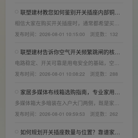
选材，选对一套靠谱的家用开关电气套装尤为
联塑建材教您如何鉴别开关插座内部铜片
关键。联塑建材总结专业选购“七看”技巧，帮大
质量
家精准避坑，挑选安全耐用的开关插座产品。
相信大家在购买开关插座时，通常都希望买到
一款寿命长，质量好的产品，那么对于开关插
发布时间：2026-08-01 10:15:00
浏览数：132
座而言，其里面的铜片好坏就直接决定了它的
质量。在相同材质情况下看铜片的长短，铜片
联塑建材告诉你空气开关频繁跳闸的核心
越长越好(因为铜片长度决定了插座距离的大
原因与技术对策
小，插孔间距越宽二三插同时插入越方便)。
电路稳定、开关可靠是用电安全的基础，空开
频繁跳闸大多源于电压波动、配件适配性不足
发布时间：2026-08-01 10:08:22
浏览数：288
或防护结构设计缺陷。联塑建材依托成熟的电
气研发与工程应用经验，打造高品质家装开关
家居多媒体布线箱选购指南，专业家用开
电气套装产品，结构设计科学、稳压防护性能
关电气套装厂家为您详解
优异，可有效应对电压瞬变、电网波动等场
多媒体箱大多暗装在入户大门两侧，既是家居
景，减少无故跳闸、误跳闸等故障问题。
弱电线路的集中收纳载体，也会影响墙面整体
发布时间：2026-08-01 09:59:53
浏览数：262
装修美观度，外观颜值、内部空间、模块化功
能都是核心选购指标。不少业主装修采购时会
如何规划开关插座数量与位置？靠谱家用
一站式配齐全屋电气产品，选择综合实力过硬