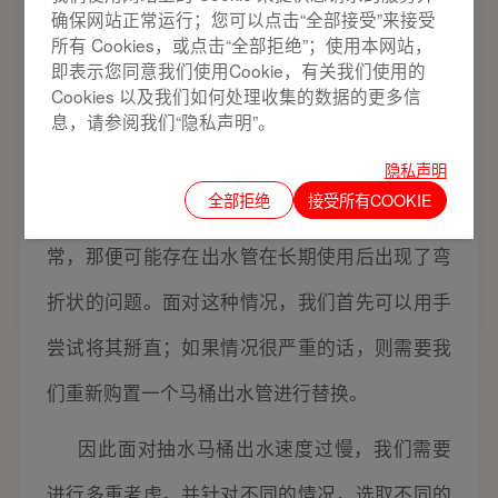
4、出水管太细或出现弯折
确保网站正常运行；您可以点击“全部接受”来接受
所有 Cookies，或点击“全部拒绝”；使用本网站，
即表示您同意我们使用Cookie，有关我们使用的
出水管的粗细也会间接影响出水量。正常马
Cookies 以及我们如何处理收集的数据的更多信
桶的出水管都是采用四分的管径，那样才可以保
息，请参阅我们“隐私声明”。
证正常的马桶供水。假设出水管径过小，那我们
隐私声明
全部拒绝
接受所有COOKIE
只能挑选停止交换。假如家中的出水量开端正
常，那便可能存在出水管在长期使用后出现了弯
折状的问题。面对这种情况，我们首先可以用手
尝试将其掰直；如果情况很严重的话，则需要我
们重新购置一个马桶出水管进行替换。
因此面对抽水马桶出水速度过慢，我们需要
进行多重考虑。并针对不同的情况，选取不同的