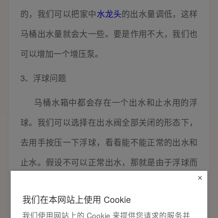
的，我们可以把家中
水龙头
的出水量调低，这样
马桶出水量就会大一些。要是作用不大，我们也
可以增加一个增压泵。
3、浮球问题
马桶水箱中都会存在一个出水和止水用的浮
球。我们可以选择在出水阀全部关闭的形态下，
去用手按压一下浮球，看看能不能正常的出水和
止水。假设不可以正常出水，那就是由于浮球而
引起出水慢的问题，这时我们就有必要停止使用
我们在本网站上使用 Cookie
并及时交换。
我们使用网站上的 Cookie 来提供您请求的服务并